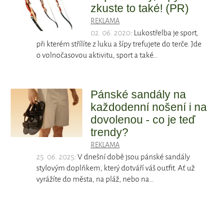
zkuste to také! (PR)
REKLAMA
02. 06. 2020
: Lukostřelba je sport,
při kterém střílíte z luku a šípy trefujete do terče. Jde
o volnočasovou aktivitu, sport a také…
Pánské sandály na
každodenní nošení i na
dovolenou - co je teď
trendy?
REKLAMA
25. 06. 2025
: V dnešní době jsou pánské sandály
stylovým doplňkem, který dotváří váš outfit. Ať už
vyrážíte do města, na pláž, nebo na…