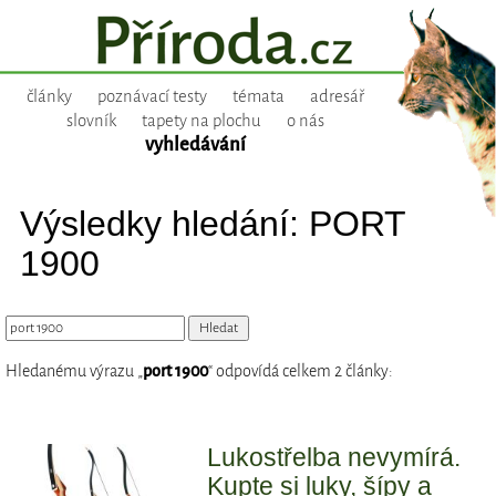
články
poznávací testy
témata
adresář
slovník
tapety na plochu
o nás
vyhledávání
Výsledky hledání: PORT
1900
Hledanému výrazu „
port 1900
“ odpovídá celkem 2 články:
Lukostřelba nevymírá.
Kupte si luky, šípy a