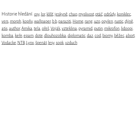
Historie hledání:
osy
,
lor
,
klíšť
,
jeskyně
,
chap
,
myslivost
,
ptáč
,
odrůdy
,
koniklec
,
vers
,
morph
,
kopřiv
,
wallpaper
,
b b
,
paraziti
,
Home
,
rang
,
uzo
,
opylen
,
rustic
,
dýně
,
atis
,
author
,
Arnika
,
tela
,
ořeš
,
Voják
,
vzteklina
,
pyramid
,
putin
,
mikrofon
,
lidoopi
,
komba
,
keře
,
epam
,
dote
,
dlouhozobka
,
diplomatic
,
daz
,
cod
,
biomy
,
běžec
,
abort
,
Vodacke
,
NTB
,
Lynx
,
špenát
,
lesy
,
sopk
,
vzduch