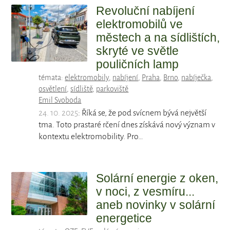
Revoluční nabíjení
elektromobilů ve
městech a na sídlištích,
skryté ve světle
pouličních lamp
témata:
elektromobily
,
nabíjení
,
Praha
,
Brno
,
nabíječka
,
osvětlení
,
sídliště
,
parkoviště
Emil Svoboda
24. 10. 2025
: Říká se, že pod svícnem bývá největší
tma. Toto prastaré rčení dnes získává nový význam v
kontextu elektromobility. Pro…
Solární energie z oken,
v noci, z vesmíru...
aneb novinky v solární
energetice