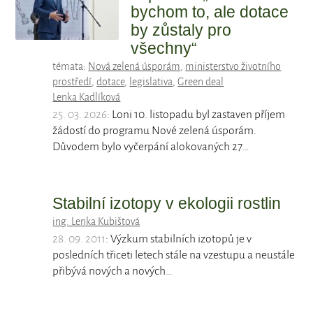
bychom to, ale dotace
by zůstaly pro
všechny“
témata:
Nová zelená úsporám
,
ministerstvo životního
prostředí
,
dotace
,
legislativa
,
Green deal
Lenka Kadlíková
25. 03. 2026
: Loni 10. listopadu byl zastaven příjem
žádostí do programu Nové zelená úsporám.
Důvodem bylo vyčerpání alokovaných 27…
Stabilní izotopy v ekologii rostlin
ing. Lenka Kubištová
28. 09. 2011
: Výzkum stabilních izotopů je v
posledních třiceti letech stále na vzestupu a neustále
přibývá nových a nových…