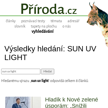
články
poznávací testy
témata
adresář
slovník
tapety na plochu
o nás
vyhledávání
Výsledky hledání: SUN UV
LIGHT
Hledanému výrazu „
sun uv light
“ odpovídá celkem 8 článků:
Hladík k Nové zelené
úsporám: „Snížili