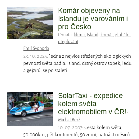
Komár objevený na
Islandu je varováním i
pro Česko
témata:
klima
,
Island
,
komár
,
globální
oteplování
Emil Svoboda
23. 10. 2025
: Jedna z nejvíce střežených ekologických
pevností světa padla. Island, drsný ostrov sopek, ledu
a gejzírů, se po staletí…
SolarTaxi - expedice
kolem světa
elektromobilem v ČR!·
Michal Brož
10. 07. 2007
: Cesta kolem světa,
50.000km, pět kontinentů, 50 zemí, patnáct měsíců