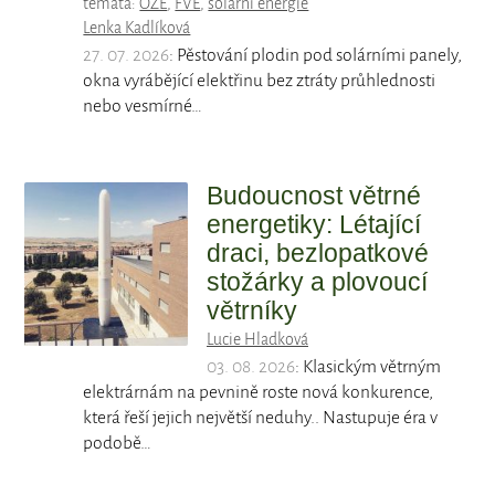
témata:
OZE
,
FVE
,
solární energie
Lenka Kadlíková
27. 07. 2026
: Pěstování plodin pod solárními panely,
okna vyrábějící elektřinu bez ztráty průhlednosti
nebo vesmírné…
Budoucnost větrné
energetiky: Létající
draci, bezlopatkové
stožárky a plovoucí
větrníky
Lucie Hladková
03. 08. 2026
: Klasickým větrným
elektrárnám na pevnině roste nová konkurence,
která řeší jejich největší neduhy.. Nastupuje éra v
podobě…