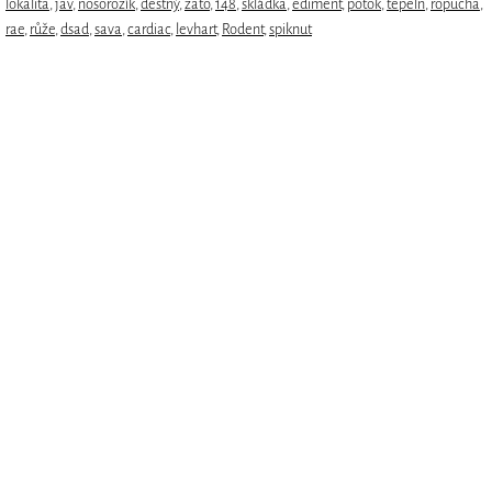
lokalita
,
jav
,
nosorožík
,
deštný
,
zato
,
148
,
skládka
,
ediment
,
potok
,
tepeln
,
ropucha
,
rae
,
růže
,
dsad
,
sava
,
cardiac
,
levhart
,
Rodent
,
spiknut