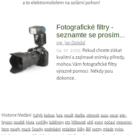
a to elektromobilem na solární pohon!
Fotografické filtry -
seznamte se prosím...
ing. Jan Doležal
04. 01. 2005
: Pokud chcete získat
kvalitní a zajímavé snímky přírody,
mohou Vám fotografické filtry
výrazně pomoci. Někdy jsou
dokonce…
Historie hledání:
ťuhýk
,
kalous
,
Jura
,
poušť
,
skalka
,
obrovsk
,
suzu
,
oscar
,
ate-
,
hryzec
,
pouště
,
Hora
,
cvrčilky
,
luštěniny
,
ets
,
hřibovité
,
uhlí
,
even
,
počasí
,
mravenci
,
hero
,
rough
,
muck
,
Sparky
,
podnikání
,
redaktor
,
šišky
,
Bill
,
svetry
,
mlade
,
pylov
,