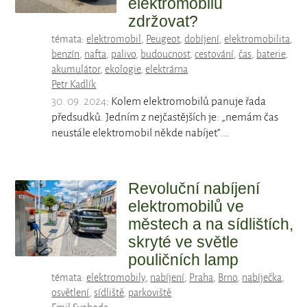
elektromobilu
zdržovat?
témata:
elektromobil
,
Peugeot
,
dobíjení
,
elektromobilita
,
benzín
,
nafta
,
palivo
,
budoucnost
,
cestování
,
čas
,
baterie
,
akumulátor
,
ekologie
,
elektrárna
Petr Kadlík
30. 09. 2024
: Kolem elektromobilů panuje řada
předsudků. Jedním z nejčastějších je: „nemám čas
neustále elektromobil někde nabíjet“.…
Revoluční nabíjení
elektromobilů ve
městech a na sídlištích,
skryté ve světle
pouličních lamp
témata:
elektromobily
,
nabíjení
,
Praha
,
Brno
,
nabíječka
,
osvětlení
,
sídliště
,
parkoviště