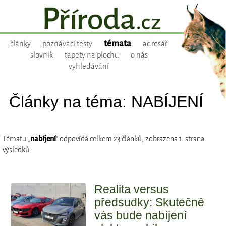
témata
články
poznávací testy
adresář
slovník
tapety na plochu
o nás
vyhledávání
Články na téma: NABÍJENÍ
Tématu „
nabíjení
“ odpovídá celkem 23 článků, zobrazena 1. strana
výsledků:
Realita versus
předsudky: Skutečně
vás bude nabíjení