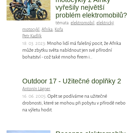
vyřešily největší
problém elektromobilů?
témata:
elektromobil
,
elektrický
motocykl
,
Afrika
,
Kofa
Petr Kadlík
18. 03. 2023
: Mnoho lidí má falešný pocit, že Afrika
může zbytku světa nabídnout jen své přírodní
bohatství - což také mnoho firem i…
Outdoor 17 - Užitečné doplňky 2
Antonín Lágner
16. 06. 2005
: Opět se podíváme na užitečné
drobnosti, které se mohou při pobytu v přírodě nebo
na výletu hodit.