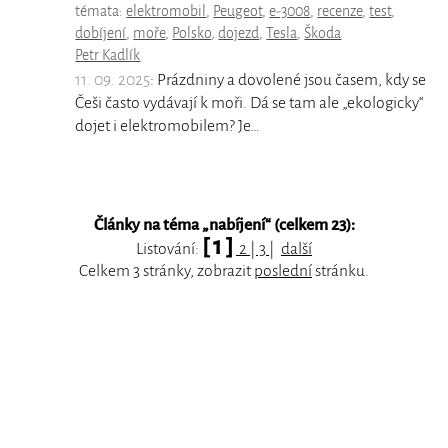
témata:
elektromobil
,
Peugeot
,
e-3008
,
recenze
,
test
,
dobíjení
,
moře
,
Polsko
,
dojezd
,
Tesla
,
Škoda
Petr Kadlík
11. 09. 2025
: Prázdniny a dovolené jsou časem, kdy se
Češi často vydávají k moři. Dá se tam ale „ekologicky“
dojet i elektromobilem? Je…
Články na téma „
nabíjení
“ (celkem 23):
[ 1 ]
Listování:
2
|
3
|
další
Celkem 3 stránky, zobrazit
poslední
stránku.