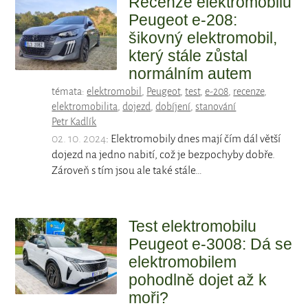
Recenze elektromobilu
Peugeot e-208:
šikovný elektromobil,
který stále zůstal
normálním autem
témata:
elektromobil
,
Peugeot
,
test
,
e-208
,
recenze
,
elektromobilita
,
dojezd
,
dobíjení
,
stanování
Petr Kadlík
02. 10. 2024
: Elektromobily dnes mají čím dál větší
dojezd na jedno nabití, což je bezpochyby dobře.
Zároveň s tím jsou ale také stále…
Test elektromobilu
Peugeot e-3008: Dá se
elektromobilem
pohodlně dojet až k
moři?