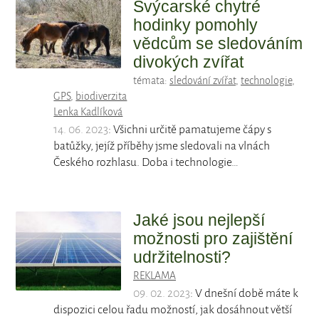
Švýcarské chytré
hodinky pomohly
vědcům se sledováním
divokých zvířat
témata:
sledování zvířat
,
technologie
,
GPS
,
biodiverzita
Lenka Kadlíková
14. 06. 2023
: Všichni určitě pamatujeme čápy s
batůžky, jejíž příběhy jsme sledovali na vlnách
Českého rozhlasu. Doba i technologie…
Jaké jsou nejlepší
možnosti pro zajištění
udržitelnosti?
REKLAMA
09. 02. 2023
: V dnešní době máte k
dispozici celou řadu možností, jak dosáhnout větší