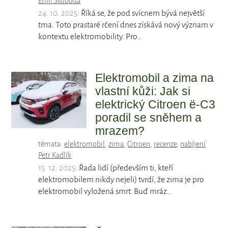
Emil Svoboda
24. 10. 2025
: Říká se, že pod svícnem bývá největší
tma. Toto prastaré rčení dnes získává nový význam v
kontextu elektromobility. Pro…
Elektromobil a zima na
vlastní kůži: Jak si
elektrický Citroen ë-C3
poradil se sněhem a
mrazem?
témata:
elektromobil
,
zima
,
Citroen
,
recenze
,
nabíjení
Petr Kadlík
15. 12. 2025
: Řada lidí (především ti, kteří
elektromobilem nikdy nejeli) tvrdí, že zima je pro
elektromobil vyložená smrt. Buď mráz…