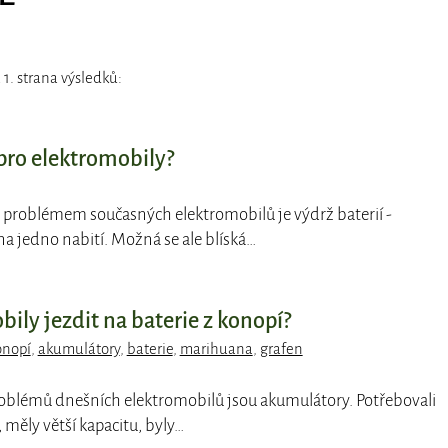
1. strana výsledků:
pro elektromobily?
 problémem současných elektromobilů je výdrž baterií -
a jedno nabití. Možná se ale blíská…
ily jezdit na baterie z konopí?
onopí
,
akumulátory
,
baterie
,
marihuana
,
grafen
roblémů dnešních elektromobilů jsou akumulátory. Potřebovali
 měly větší kapacitu, byly…