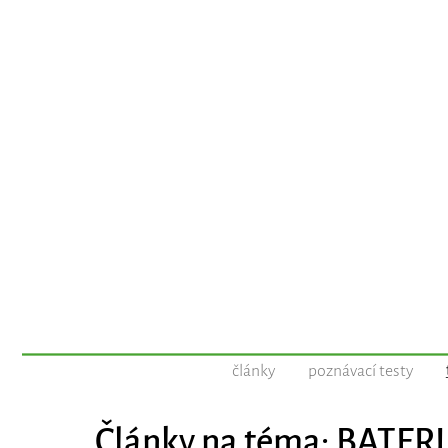
články
poznávací testy
Články na téma: BATERI