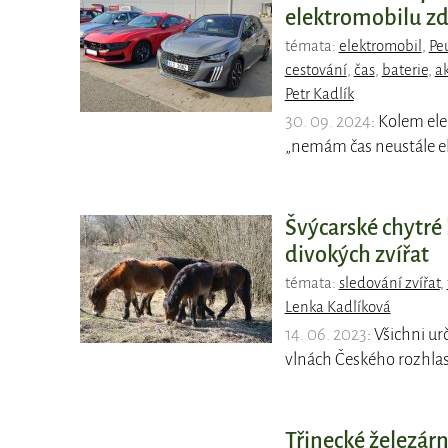
elektromobilu zd
témata:
elektromobil
,
Pe
cestování
,
čas
,
baterie
,
a
Petr Kadlík
30. 09. 2024
: Kolem el
„nemám čas neustále el
Švýcarské chytr
divokých zvířat
témata:
sledování zvířat
,
Lenka Kadlíková
14. 06. 2023
: Všichni u
vlnách Českého rozhlas
Třinecké železár