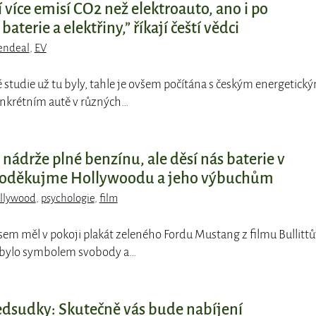
 více emisí CO2 než elektroauto, ano i po
aterie a elektřiny,” říkají čeští vědci
endeal
,
EV
é studie už tu byly, tahle je ovšem počítána s českým energetick
nkrétním autě v různých…
nádrže plné benzínu, ale děsí nás baterie v
Poděkujme Hollywoodu a jeho výbuchům
llywood
,
psychologie
,
film
 jsem měl v pokoji plakát zeleného Fordu Mustang z filmu Bullittů
ě bylo symbolem svobody a…
ředsudky: Skutečně vás bude nabíjení