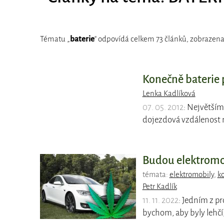
Tématu „
baterie
“ odpovídá celkem 73 článků, zobrazena 
Konečně baterie 
Lenka Kadlíková
07. 05. 2012
: Největším
dojezdová vzdálenost n
Budou elektromob
témata:
elektromobily
,
k
Petr Kadlík
11. 11. 2022
: Jedním z p
bychom, aby byly lehčí,