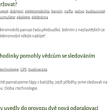
ržovat?
ugeot
,
dobíjení
,
elektromobilita
,
benzín
,
nafta
,
palivo
,
budoucnost
,
kumulátor
,
ekologie
,
elektrárna
ektromobilů panuje řada předsudků. Jedním z nejčastějších je:
ektromobil někde nabíjet“.…
é hodinky pomohly vědcům se sledováním
technologie
,
GPS
,
biodiverzita
rčitě pamatujeme čápy s batůžky, jejíž příběhy jsme sledovali na
u. Doba i technologie…
ny uvedly do provozu dvě nová odprašovací