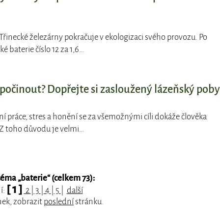
 Třinecké železárny pokračuje v ekologizaci svého provozu. Po
 baterie číslo 12 za 1,6…
dpočinout? Dopřejte si zasloužený lázeňský poby
í práce, stres a honění se za všemožnými cíli dokáže člověka
Z toho důvodu je velmi…
téma „
baterie
“ (celkem 73):
[ 1 ]
í:
2
|
3
|
4
|
5
|
další
nek, zobrazit
poslední
stránku.