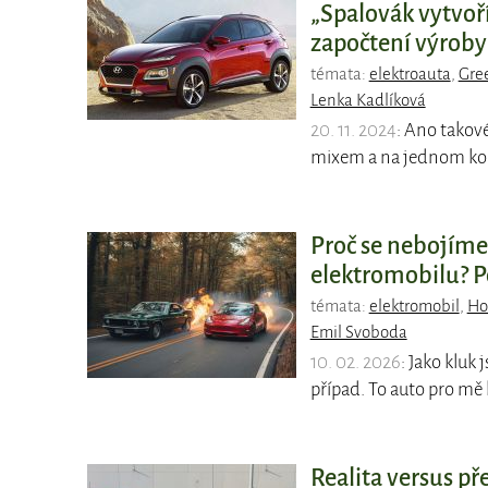
„Spalovák vytvoří
započtení výroby b
témata:
elektroauta
,
Gre
Lenka Kadlíková
20. 11. 2024
: Ano takov
mixem a na jednom ko
Proč se nebojíme 
elektromobilu? 
témata:
elektromobil
,
Ho
Emil Svoboda
10. 02. 2026
: Jako kluk
případ. To auto pro m
Realita versus p