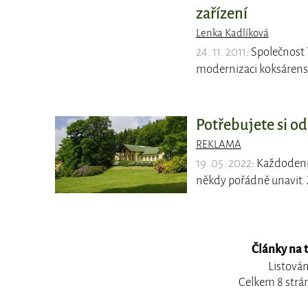
zařízení
Lenka Kadlíková
24. 11. 2011
: Společnost
modernizaci koksárenské
Potřebujete si o
REKLAMA
19. 05. 2022
: Každodenn
někdy pořádně unavit. 
Články na 
Listován
Celkem 8 strá