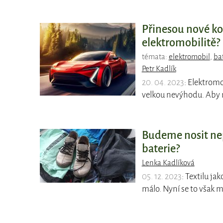
Přinesou nové ko
elektromobilitě?
témata:
elektromobil
,
ba
Petr Kadlík
20. 04. 2023
: Elektromo
velkou nevýhodu. Aby 
Budeme nosit nep
baterie?
Lenka Kadlíková
05. 12. 2023
: Textilu j
málo. Nyní se to však 