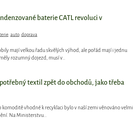
ndenzované baterie CATL revoluci v
terie
,
auto
,
doprava
bily mají velkou řadu skvělých výhod, ale pořád mají i jednu
měly rozumný dojezd, musí v…
otřebný textil zpět do obchodů, jako třeba
ako komoditě vhodné k recyklaci bylo v naší zemi věnováno velmi
mění. Na Ministerstvu…