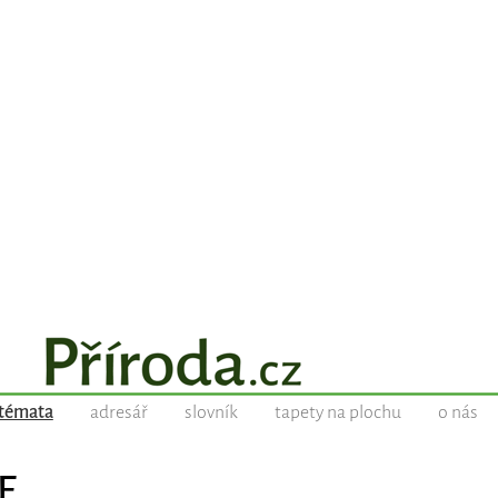
témata
adresář
slovník
tapety na plochu
o nás
E