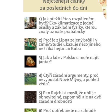
Nejčtenější články
za posledních 60 dní
1)
Jak přežít léto v rozpáleném
bytě? Eko-klimatizace z jedné
osušky a základní fyziky, kterou
znaly už naše prababičky
2)
Proč je z Lipna zelený brčál i v
zimě? Studie ukazuje něco jiného,
než říká hejtman Kuba
3)
Jak a kde v Polsku u moře najít
jantar?
4)
Čtyři zásadní argumenty, proč
nevypustit Nové Mlýny, a pohled
vědců
5)
Pan Rajchl si myslí, že uhlí je
obnovitelné, zapomněl ale na dvě
zásadní drobnosti
6)
Proč potřebujete na zahradě