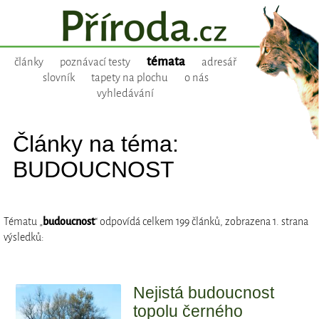
témata
články
poznávací testy
adresář
slovník
tapety na plochu
o nás
vyhledávání
Články na téma:
BUDOUCNOST
Tématu „
budoucnost
“ odpovídá celkem 199 článků, zobrazena 1. strana
výsledků:
Nejistá budoucnost
topolu černého