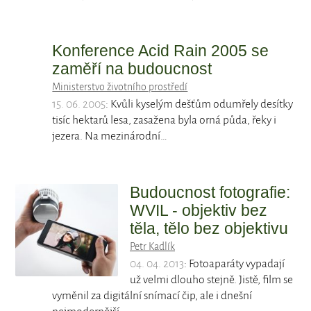
Konference Acid Rain 2005 se
zaměří na budoucnost
Ministerstvo životního prostředí
15. 06. 2005
: Kvůli kyselým dešťům odumřely desítky
tisíc hektarů lesa, zasažena byla orná půda, řeky i
jezera. Na mezinárodní…
Budoucnost fotografie:
WVIL - objektiv bez
těla, tělo bez objektivu
Petr Kadlík
04. 04. 2013
: Fotoaparáty vypadají
už velmi dlouho stejně. Jistě, film se
vyměnil za digitální snímací čip, ale i dnešní