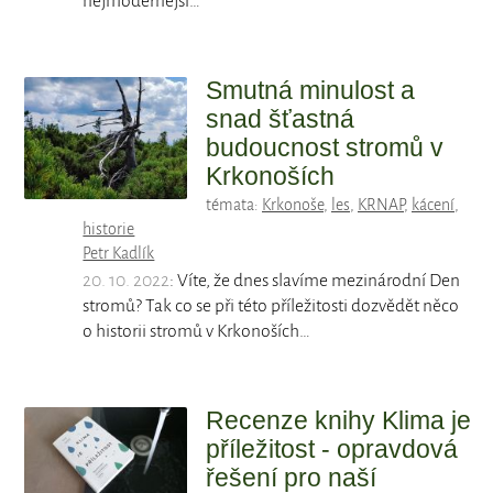
nejmodernější…
Smutná minulost a
snad šťastná
budoucnost stromů v
Krkonoších
témata:
Krkonoše
,
les
,
KRNAP
,
kácení
,
historie
Petr Kadlík
20. 10. 2022
: Víte, že dnes slavíme mezinárodní Den
stromů? Tak co se při této příležitosti dozvědět něco
o historii stromů v Krkonoších…
Recenze knihy Klima je
příležitost - opravdová
řešení pro naší