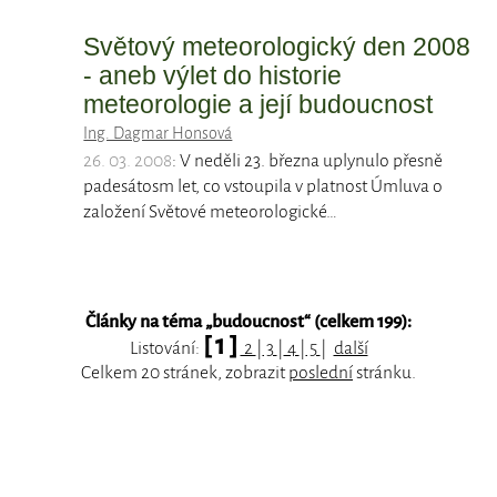
Světový meteorologický den 2008
- aneb výlet do historie
meteorologie a její budoucnost
Ing. Dagmar Honsová
26. 03. 2008
: V neděli 23. března uplynulo přesně
padesátosm let, co vstoupila v platnost Úmluva o
založení Světové meteorologické…
Články na téma „
budoucnost
“ (celkem 199):
[ 1 ]
Listování:
2
|
3
|
4
|
5
|
další
Celkem 20 stránek, zobrazit
poslední
stránku.