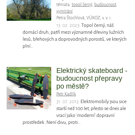
témata:
topol černý
,
budoucnost
,
vymírání
Petra Štochlová, VÚKOZ, v. v. i.
13. 02. 2023
: Topol černý, náš
domácí druh, patří mezi významné dřeviny lužních
lesů, břehových a doprovodných porostů, ve kterých
plní…
Elektrický skateboard -
budoucnost přepravy
po městě?
Petr Kadlík
31. 07. 2013
: Elektromobily jsou sice
starší než 100 let, přesto se dnes ale
vrací jako 'moderní' dopravní
prostředek. Není divu, proti…