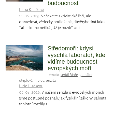
budoucnost
Lenka Kadlíková
14. 06. 2023
: Nečekejte aktivistické řeči, ale
opravdová, vědecky podložená, důvěryhodná fakta.
Tahle kniha neříká „Už je pozdě“ ani…
Středomoří: kdysi
vyschlá laboratoř, kde
vidíme budoucnost
evropských moří
témata:
seriál Moře
,
globální
oteplování
,
biodiverzita
Lucie Hladková
06. 08. 2026
: V našem seriálu o evropských mořích
jsme postupně poznali, jak fyzikální zákony, salinita,
teplotní rozdíly a…