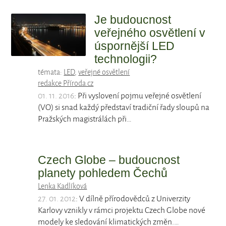
Je budoucnost
veřejného osvětlení v
úspornější LED
technologii?
témata:
LED
,
veřejné osvětlení
redakce Příroda.cz
01. 11. 2016
: Při vyslovení pojmu veřejné osvětlení
(VO) si snad každý představí tradiční řady sloupů na
Pražských magistrálách při…
Czech Globe – budoucnost
planety pohledem Čechů
Lenka Kadlíková
27. 01. 2012
: V dílně přírodovědců z Univerzity
Karlovy vznikly v rámci projektu Czech Globe nové
modely ke sledování klimatických změn.…