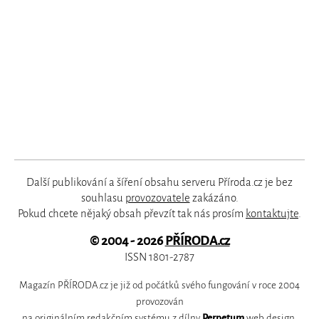
Další publikování a šíření obsahu serveru Příroda.cz je bez
souhlasu
provozovatele
zakázáno.
Pokud chcete nějaký obsah převzít tak nás prosím
kontaktujte
.
© 2004 - 2026
PŘÍRODA.cz
ISSN 1801-2787
Magazín PŘÍRODA.cz je již od počátků svého fungování v roce 2004
provozován
na originálním redakčním systému z dílny
Perpetum
web design
.