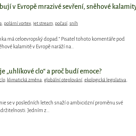
bují v Evropě mrazivé sevření, sněhové kalamity
a
,
polární vortex
,
jet stream
,
počasí
,
sníh
inka má celoevropský dopad.“ Pisatel tohoto komentáře pod
hové kalamitě v Evropě naráží na…
e „uhlíkové clo“ a proč budí emoce?
clo
,
klimatická změna
,
globální oteplování
,
ekologická legislativa
,
unie se v posledních letech snaží o ambiciózní proměnu své
ržitelnosti. Jedním z…