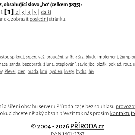
 obsahující slovo „
ho
“ (celkem 3835):
[ 1 ]
í:
2
|
3
|
4
|
5
|
další
ánek, zobrazit
poslední
stránku.
astor
,
spiknut
,
srpen
,
veš
,
proudění
,
sníh
,
4612
,
black
,
implement
,
žampio
mace
,
sanda
,
bezobratlí
,
žluna
,
oteplování
,
savic
,
jbo
,
plzák
,
poklad
,
rout
,
u
W
,
Plevel
,
cien
,
prada
,
kmi
,
bydlen
,
kvety
,
hydra
,
hiv
í a šíření obsahu serveru Příroda.cz je bez souhlasu
provozo
okud chcete nějaký obsah převzít tak nás prosím
kontaktujt
© 2004 - 2026
PŘÍRODA.cz
ISSN 1801-2787