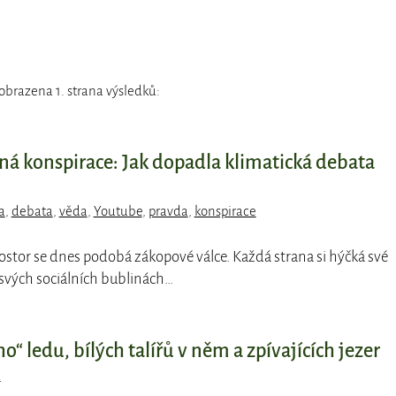
obrazena 1. strana výsledků:
ná konspirace: Jak dopadla klimatická debata
a
,
debata
,
věda
,
Youtube
,
pravda
,
konspirace
rostor se dnes podobá zákopové válce. Každá strana si hýčká své
 svých sociálních bublinách…
o“ ledu, bílých talířů v něm a zpívajících jezer
d