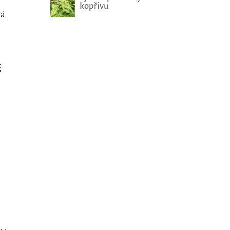
kopřivu
rá
š