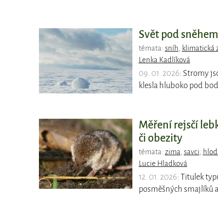
Svět pod sněhem 
témata:
sníh
,
klimatická
Lenka Kadlíková
09. 01. 2026
: Stromy js
klesla hluboko pod bod
Měření rejsčí le
či obezity
témata:
zima
,
savci
,
hlod
Lucie Hladková
12. 01. 2026
: Titulek ty
posměšných smajlíků a 