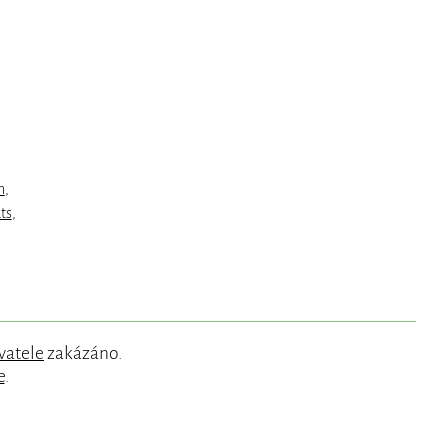
n
,
ts
,
vatele
zakázáno.
e
.