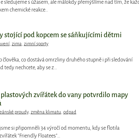
je sledujeme s úžasem, ale málokdy přemýšlíme nad tím, že kaž
dkem chemické reakce…
y stojící pod kopcem se sáňkujícími dětmi
avení
,
zima
,
zimní sporty
typ člověka, co dostává omrzliny druhého stupně i při sledování
ud tedy nechcete, aby se z…
c plastových zvířátek do vany potvrdilo mapy
ů
eánské proudy
,
změna klimatu
,
odpad
jsme si připomněli 34 výročí od momentu, kdy se flotila
vířátek "Friendly Floatees"…