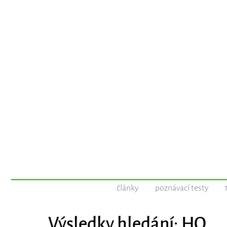
články
poznávací testy
Výsledky hledání: HO