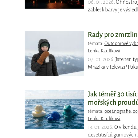
06. 01. 2026
: Ohňostro
záblesk barvy je výsle
Rady pro zmrzlin
témata:
Outdoorové vyb
Lenka Kadlíková
07. 01. 2026
: Jste ten 
Mrazíka v televizi? Pok
Jak téměř 30 tisí
mořských proud
témata:
oceánografie
,
oc
Lenka Kadlíková
13. 01. 2026
: O víkendu 
desetitisíců gumových z