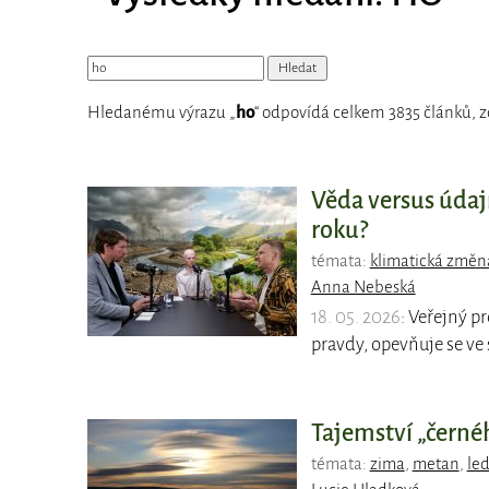
Hledanému výrazu „
ho
“ odpovídá celkem 3835 článků, z
Věda versus údaj
roku?
témata:
klimatická změn
Anna Nebeská
18. 05. 2026
: Veřejný p
pravdy, opevňuje se ve
Tajemství „černéh
témata:
zima
,
metan
,
le