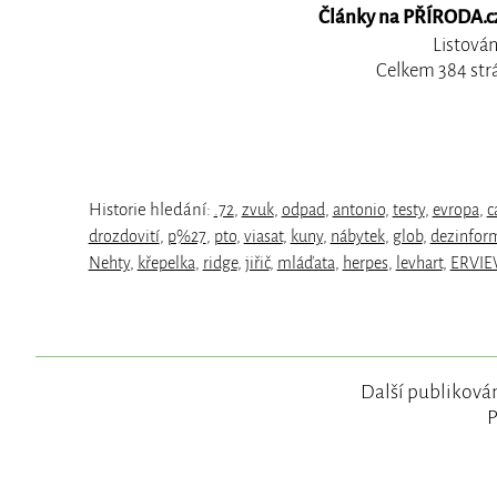
Články na PŘÍRODA.cz,
Listován
Celkem 384 str
Historie hledání:
.72
,
zvuk
,
odpad
,
antonio
,
testy
,
evropa
,
c
drozdovití
,
p%27
,
pto
,
viasat
,
kuny
,
nábytek
,
glob
,
dezinfor
Nehty
,
křepelka
,
ridge
,
jiřič
,
mláďata
,
herpes
,
levhart
,
ERVIE
Další publikován
P