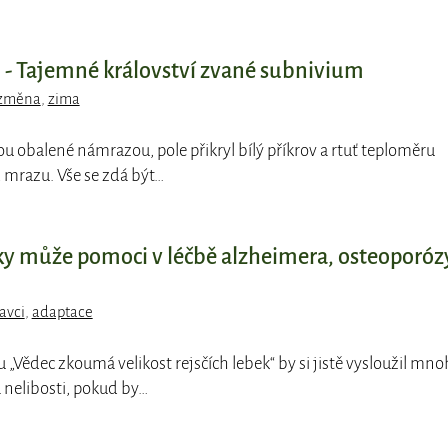
- Tajemné království zvané subnivium
 změna
,
zima
ou obalené námrazou, pole přikryl bílý příkrov a rtuť teploměru
 mrazu. Vše se zdá být…
bky může pomoci v léčbě alzheimera, osteoporóz
avci
,
adaptace
pu „Vědec zkoumá velikost rejsčích lebek“ by si jistě vysloužil mn
nelibosti, pokud by…