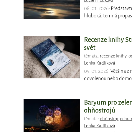
Lucie Hladková
08. 01. 2026
: Představt
hluboká, temná propast,
Recenze knihy Str
svět
témata:
recenze knihy
,
o
Lenka Kadlíková
05. 01. 2026
: Většina z
dovolenou nebo domov 
Baryum pro zele
ohňostrojů
témata:
ohňostroj
,
ochra
Lenka Kadlíková