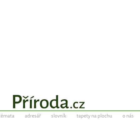
témata
adresář
slovník
tapety na plochu
o nás