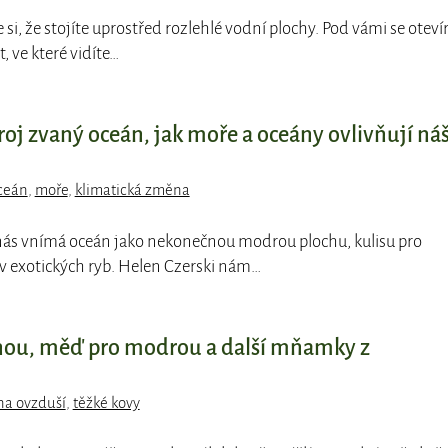
e si, že stojíte uprostřed rozlehlé vodní plochy. Pod vámi se oteví
 ve které vidíte…
oj zvaný oceán, jak moře a oceány ovlivňují ná
ceán
,
moře
,
klimatická změna
 nás vnímá oceán jako nekonečnou modrou plochu, kulisu pro
exotických ryb. Helen Czerski nám…
nou, měď pro modrou a další mňamky z
na ovzduší
,
těžké kovy