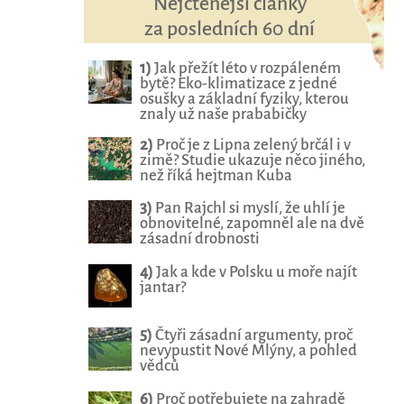
Nejčtenější články
za posledních 60 dní
1)
Jak přežít léto v rozpáleném
bytě? Eko-klimatizace z jedné
osušky a základní fyziky, kterou
znaly už naše prababičky
2)
Proč je z Lipna zelený brčál i v
zimě? Studie ukazuje něco jiného,
než říká hejtman Kuba
3)
Pan Rajchl si myslí, že uhlí je
obnovitelné, zapomněl ale na dvě
zásadní drobnosti
4)
Jak a kde v Polsku u moře najít
jantar?
5)
Čtyři zásadní argumenty, proč
nevypustit Nové Mlýny, a pohled
vědců
6)
Proč potřebujete na zahradě