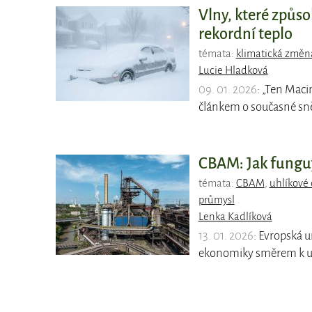
Vlny, které způso
rekordní teplo
témata:
klimatická změn
Lucie Hladková
09. 01. 2026
: „Ten Mac
článkem o současné sně
CBAM: Jak funguj
témata:
CBAM
,
uhlíkové 
průmysl
Lenka Kadlíková
13. 01. 2026
: Evropská 
ekonomiky směrem k ud