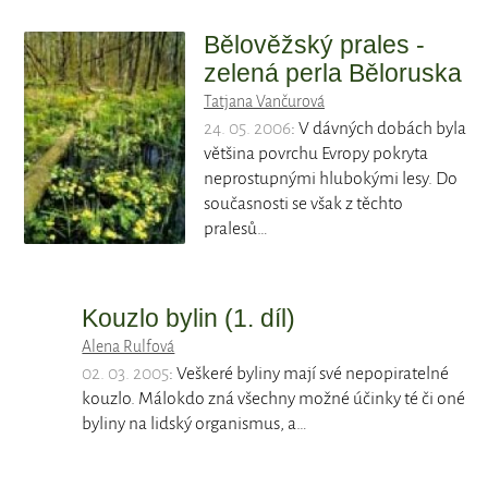
Bělověžský prales -
zelená perla Běloruska
Tatjana Vančurová
24. 05. 2006
: V dávných dobách byla
většina povrchu Evropy pokryta
neprostupnými hlubokými lesy. Do
současnosti se však z těchto
pralesů…
Kouzlo bylin (1. díl)
Alena Rulfová
02. 03. 2005
: Veškeré byliny mají své nepopiratelné
kouzlo. Málokdo zná všechny možné účinky té či oné
byliny na lidský organismus, a…