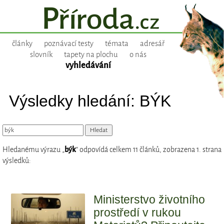
články
poznávací testy
témata
adresář
slovník
tapety na plochu
o nás
vyhledávání
Výsledky hledání: BÝK
Hledanému výrazu „
býk
“ odpovídá celkem 11 článků, zobrazena 1. strana
výsledků:
Ministerstvo životního
prostředí v rukou