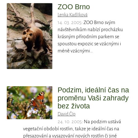
ZOO Brno
Lenka Kadlíková
14. 03. 2005
: ZOO Brno svým
návštěvníkům nabízí procházku
krásným přírodním parkem se
spoustou expozic se vzácnými i
méně vzácnými…
Podzim, ideální čas na
proměnu Vaši zahrady
bez života
David Číp
24. 10. 2005
: Na podzim ustává
vegetační období rostlin, takze je ideální čas na
přesazování a vysazování nových rostlin či jiné