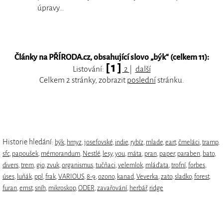
úpravy…
Články na PŘÍRODA.cz, obsahující slovo „
býk
“ (celkem 11):
[ 1 ]
Listování:
2
|
další
Celkem 2 stránky, zobrazit
poslední
stránku.
Historie hledání:
býk
,
hmyz
,
josefovské
,
indie
,
rybíz
,
mlade
,
eart
,
čmeláci
,
tramp
,
sfc
,
papoušek
,
mémorandum
,
Nestlé
,
lesy
,
you
,
máta
,
pran
,
paper
,
paraben
,
bato
,
divers
,
trem
,
gio
,
zvuk
,
organismus
,
tučňaci
,
velemlok
,
mláďata
,
trofní
,
forbes
,
úses
,
luňák
,
ppl
,
frak
,
VARIOUS
,
8-9
,
ozono
,
kanad
,
Veverka
,
zato
,
sladko
,
forest
,
furan
,
ernst
,
sníh
,
mikroskop
,
ODER
,
zavařování
,
herbář
,
ridge