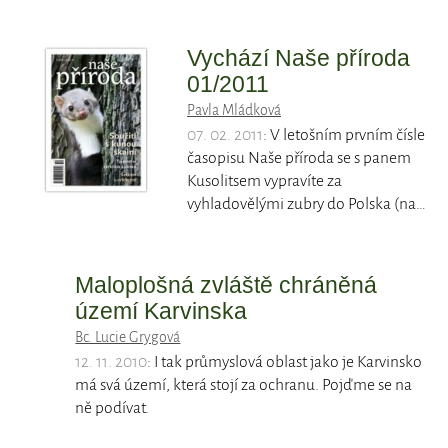
Vychází Naše příroda
01/2011
Pavla Mládková
07. 02. 2011
: V letošním prvním čísle
časopisu Naše příroda se s panem
Kusolitsem vypravíte za
vyhladovělými zubry do Polska (na…
Maloplošná zvláště chráněná
území Karvinska
Bc. Lucie Grygová
12. 11. 2010
: I tak průmyslová oblast jako je Karvinsko
má svá území, která stojí za ochranu. Pojďme se na
ně podívat.