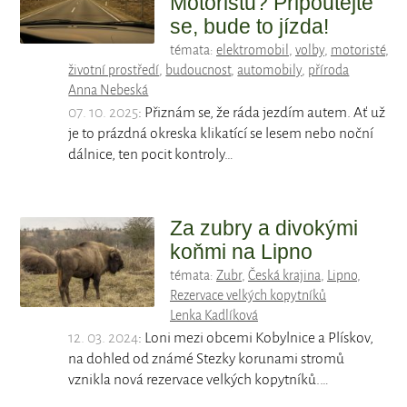
Motoristů? Připoutejte
se, bude to jízda!
témata:
elektromobil
,
volby
,
motoristé
,
životní prostředí
,
budoucnost
,
automobily
,
příroda
Anna Nebeská
07. 10. 2025
: Přiznám se, že ráda jezdím autem. Ať už
je to prázdná okreska klikatící se lesem nebo noční
dálnice, ten pocit kontroly…
Za zubry a divokými
koňmi na Lipno
témata:
Zubr
,
Česká krajina
,
Lipno
,
Rezervace velkých kopytníků
Lenka Kadlíková
12. 03. 2024
: Loni mezi obcemi Kobylnice a Plískov,
na dohled od známé Stezky korunami stromů
vznikla nová rezervace velkých kopytníků.…