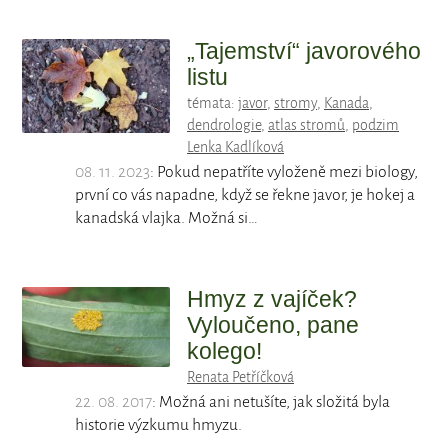
„Tajemství“ javorového
listu
témata:
javor
,
stromy
,
Kanada
,
dendrologie
,
atlas stromů
,
podzim
Lenka Kadlíková
08. 11. 2023
: Pokud nepatříte vyloženě mezi biology,
první co vás napadne, když se řekne javor, je hokej a
kanadská vlajka. Možná si…
Hmyz z vajíček?
Vyloučeno, pane
kolego!
Renata Petříčková
22. 08. 2017
: Možná ani netušíte, jak složitá byla
historie výzkumu hmyzu.