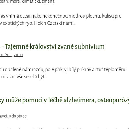
ceán
,
moře
,
klimatická změna
 nás vnímá oceán jako nekonečnou modrou plochu, kulisu pro
exotických ryb. Helen Czerski nám…
- Tajemné království zvané subnivium
 změna
,
zima
ou obalené námrazou, pole přikryl bílý příkrov a rtuť teploměru
 mrazu. Vše se zdá být…
bky může pomoci v léčbě alzheimera, osteoporóz
avci
,
adaptace