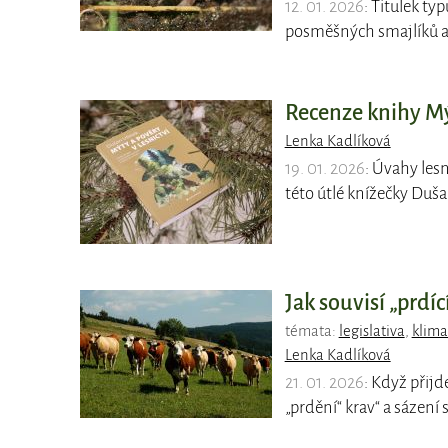
12. 01. 2026
: Titulek ty
posměšných smajlíků a 
Recenze knihy Mýt
Lenka Kadlíková
19. 01. 2026
: Úvahy lesn
této útlé knížečky Duš
Jak souvisí „prdí
témata:
legislativa
,
klima
Lenka Kadlíková
21. 01. 2026
: Když přijd
„prdění“ krav“ a sázení