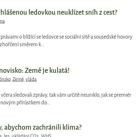
d hlášenou ledovkou neuklízet sníh z cest?
ma
zprávami o blížící se ledovce se sociální sítě a sousedské hovory
rozhořčení směrem k…
novisko: Země je kulatá!
ónsko
,
Země
,
vláda
 včera sledovali zprávy, tak vám určitě neuniklo, jak se premiér
l novým přírůstkem do…
y, abychom zachránili klima?
a
,
les
,
ukládání CO2
,
WHS