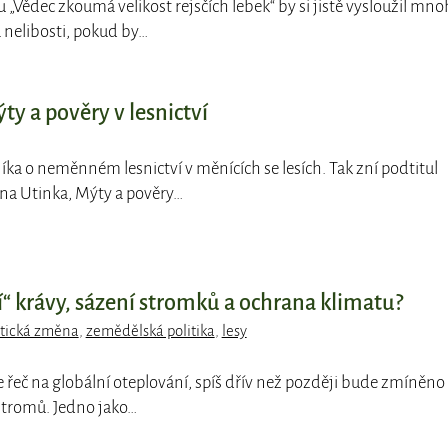
pu „Vědec zkoumá velikost rejsčích lebek“ by si jistě vysloužil mn
nelibosti, pokud by…
y a pověry v lesnictví
íka o neměnném lesnictví v měnících se lesích. Tak zní podtitul
ana Utinka, Mýty a pověry…
cí“ krávy, sázení stromků a ochrana klimatu?
tická změna
,
zemědělská politika
,
lesy
e řeč na globální oteplování, spíš dřív než později bude zmíněno
 stromů. Jedno jako…