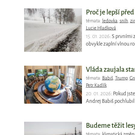
Proč je lepší pře
témata:
ledovka
,
sníh
,
zi
Lucie Hladková
15. 01. 2026
: S prvními 
obvykle zaplní vlnou 
Vláda zaujala sta
témata:
Babiš
,
Trump
,
Gr
Petr Kadlík
20. 01. 2026
: Pokud jste
Andrej Babiš pochlubi
Budeme těžit les
témata:
klimatická změn