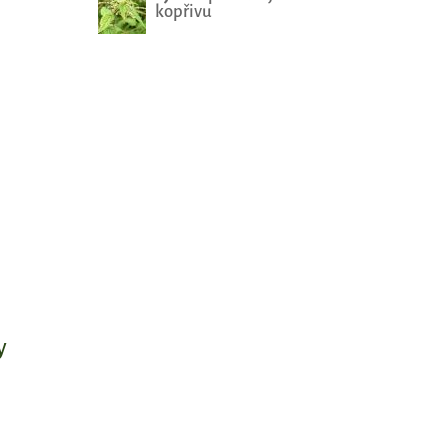
kopřivu
y