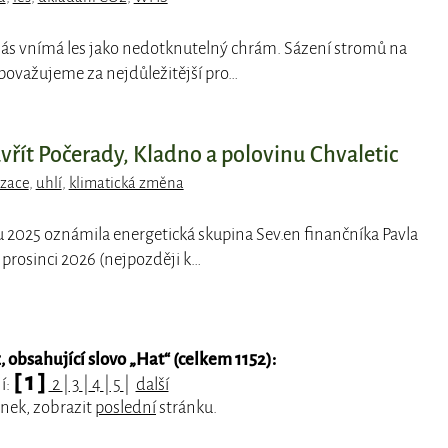
 nás vnímá les jako nedotknutelný chrám. Sázení stromů na
ovažujeme za nejdůležitější pro…
vřít Počerady, Kladno a polovinu Chvaletic
zace
,
uhlí
,
klimatická změna
du 2025 oznámila energetická skupina Sev.en finančníka Pavla
 prosinci 2026 (nejpozději k…
 obsahující slovo „
Hat
“ (celkem 1152):
[ 1 ]
í:
2
|
3
|
4
|
5
|
další
ánek, zobrazit
poslední
stránku.