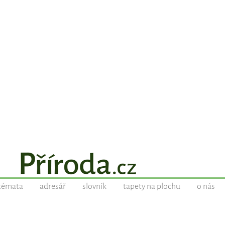
témata
adresář
slovník
tapety na plochu
o nás