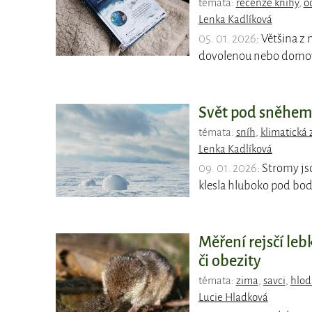
témata:
recenze knihy
,
o
Lenka Kadlíková
05. 01. 2026
: Většina z
dovolenou nebo domov 
Svět pod sněhem 
témata:
sníh
,
klimatická
Lenka Kadlíková
09. 01. 2026
: Stromy js
klesla hluboko pod bod
Měření rejsčí le
či obezity
témata:
zima
,
savci
,
hlod
Lucie Hladková