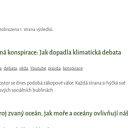
zobrazena 1. strana výsledků:
ná konspirace: Jak dopadla klimatická debata
a
,
debata
,
věda
,
Youtube
,
pravda
,
konspirace
rostor se dnes podobá zákopové válce. Každá strana si hýčká své
 svých sociálních bublinách…
oj zvaný oceán, jak moře a oceány ovlivňují ná