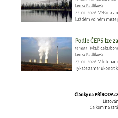
Lenka Kadlíková
22. 01. 2026
: Většina z
každém volném místě p
Podle ČEPS lze za
témata:
Tykač
,
dekarboni
Lenka Kadlíková
27. 01. 2026
: V listopa
Tykače záměr ukončit k
Články na PŘÍRODA.cz,
Listován
Celkem 116 str