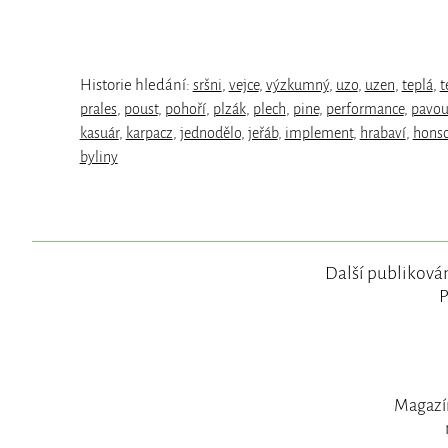
Historie hledání:
sršni
,
vejce
,
výzkumný
,
uzo
,
uzen
,
teplá
,
t
prales
,
poust
,
pohoří
,
plzák
,
plech
,
pine
,
performance
,
pavou
kasuár
,
karpacz
,
jednodělo
,
jeřáb
,
implement
,
hrabaví
,
hons
byliny
Další publikován
P
Magazín