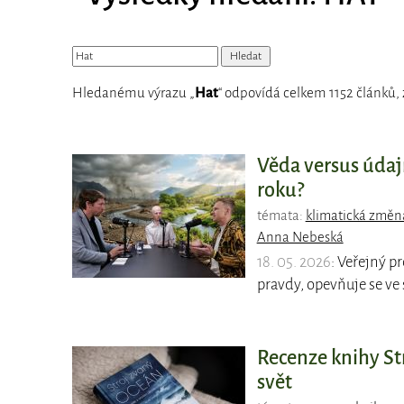
Hledanému výrazu „
Hat
“ odpovídá celkem 1152 článků, 
Věda versus údaj
roku?
témata:
klimatická změn
Anna Nebeská
18. 05. 2026
: Veřejný p
pravdy, opevňuje se ve
Recenze knihy Str
svět