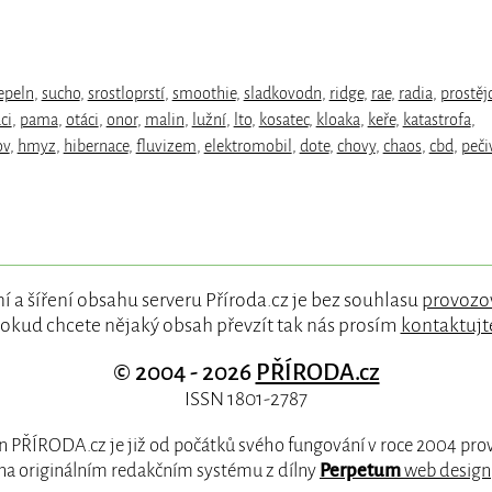
epeln
,
sucho
,
srostloprstí
,
smoothie
,
sladkovodn
,
ridge
,
rae
,
radia
,
prostěj
ci
,
pama
,
otáci
,
onor
,
malin
,
lužní
,
lto
,
kosatec
,
kloaka
,
keře
,
katastrofa
,
ov
,
hmyz
,
hibernace
,
fluvizem
,
elektromobil
,
dote
,
chovy
,
chaos
,
cbd
,
peči
í a šíření obsahu serveru Příroda.cz je bez souhlasu
provozo
okud chcete nějaký obsah převzít tak nás prosím
kontaktujt
© 2004 - 2026
PŘÍRODA.cz
ISSN 1801-2787
 PŘÍRODA.cz je již od počátků svého fungování v roce 2004 pr
na originálním redakčním systému z dílny
Perpetum
web design