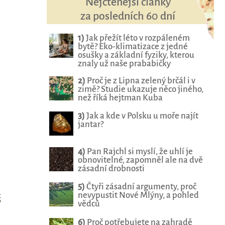
Nejčtenější články
za posledních 60 dní
1)
Jak přežít léto v rozpáleném
bytě? Eko-klimatizace z jedné
osušky a základní fyziky, kterou
znaly už naše prababičky
2)
Proč je z Lipna zelený brčál i v
zimě? Studie ukazuje něco jiného,
než říká hejtman Kuba
3)
Jak a kde v Polsku u moře najít
jantar?
4)
Pan Rajchl si myslí, že uhlí je
obnovitelné, zapomněl ale na dvě
zásadní drobnosti
5)
Čtyři zásadní argumenty, proč
nevypustit Nové Mlýny, a pohled
š
vědců
6)
Proč potřebujete na zahradě