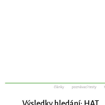
články
poznávací testy
Výsledky hledání: HAT