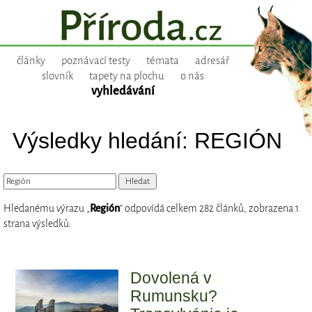
články
poznávací testy
témata
adresář
slovník
tapety na plochu
o nás
vyhledávání
Výsledky hledání: REGIÓN
Hledanému výrazu „
Región
“ odpovídá celkem 282 článků, zobrazena 1.
strana výsledků:
Dovolená v
Rumunsku?