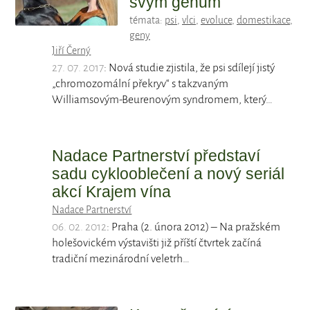
svým genům
témata:
psi
,
vlci
,
evoluce
,
domestikace
,
geny
Jiří Černý
27. 07. 2017
: Nová studie zjistila, že psi sdílejí jistý
„chromozomální překryv“ s takzvaným
Williamsovým-Beurenovým syndromem, který…
Nadace Partnerství představí
sadu cyklooblečení a nový seriál
akcí Krajem vína
Nadace Partnerství
06. 02. 2012
: Praha (2. února 2012) – Na pražském
holešovickém výstavišti již příští čtvrtek začíná
tradiční mezinárodní veletrh…