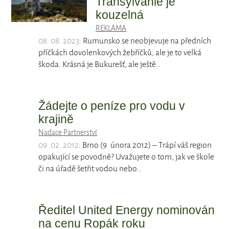
Transylvánie je
kouzelná
REKLAMA
08. 08. 2023
: Rumunsko se neobjevuje na předních
příčkách dovolenkových žebříčků, ale je to velká
škoda. Krásná je Bukurešť, ale ještě…
Žádejte o peníze pro vodu v
krajině
Nadace Partnerství
09. 02. 2012
: Brno (9. února 2012) – Trápí váš region
opakující se povodně? Uvažujete o tom, jak ve škole
či na úřadě šetřit vodou nebo…
Ředitel United Energy nominován
na cenu Ropák roku