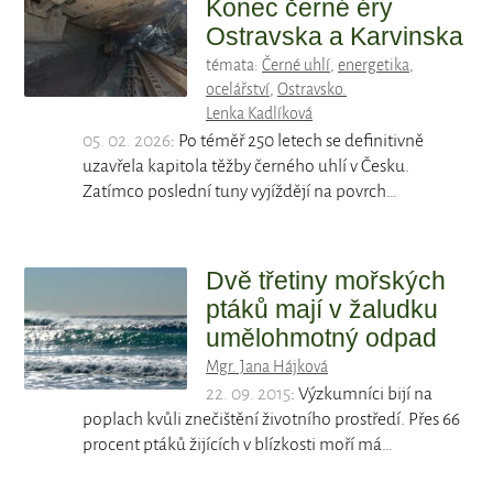
Konec černé éry
Ostravska a Karvinska
témata:
Černé uhlí
,
energetika
,
ocelářství
,
Ostravsko.
Lenka Kadlíková
05. 02. 2026
: Po téměř 250 letech se definitivně
uzavřela kapitola těžby černého uhlí v Česku.
Zatímco poslední tuny vyjíždějí na povrch…
Dvě třetiny mořských
ptáků mají v žaludku
umělohmotný odpad
Mgr. Jana Hájková
22. 09. 2015
: Výzkumníci bijí na
poplach kvůli znečištění životního prostředí. Přes 66
procent ptáků žijících v blízkosti moří má…