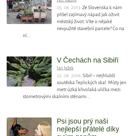
Petr Kadlík
05. 06. 2013
: Ze Slovenska k nám
přišel zajímavý nápad jak oživit
městský život. Víte o nějaké
nevyužité stavební parcele? Co na
ní…
V Čechách na Sibiři
Jan Ježek
22. 06. 2016
: Sibiř – nejhlubší
soutěska Teplických skal. Místy jen
metr úzká křivolaká ulička mezi
stometrovými skalními stěnami.…
Psi jsou prý naši
nejlepší přátelé díky