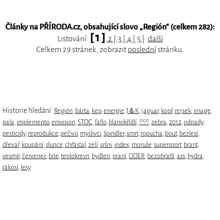
Články na PŘÍRODA.cz, obsahující slovo „
Región
“ (celkem 282):
[ 1 ]
Listování:
2
|
3
|
4
|
5
|
další
Celkem 29 stránek, zobrazit
poslední
stránku.
Historie hledání:
Región
,
bárta
,
kep
,
energie
,
J＆K
,
jaguar
,
kopř
,
rejsek
,
image
,
pala
,
implemento
,
emission
,
STOC
,
fallo
,
blanokřídlí
,
????
,
zebra
,
2012
,
odpady
,
pesticidy
,
reprodukce
,
pečivo
,
myslivci
,
špindler
,
smrt
,
ropucha
,
bout
,
bezlesí
,
dřevař
,
koupání
,
slunce
,
chřástal
,
zelí
,
sršni
,
index
,
moruše
,
supersport
,
brant
,
vesmír
,
červenec
,
bite
,
teplokrevn
,
bydlen
,
praní
,
ODER
,
bezobratlí
,
ass
,
hydra
,
rákosí
,
lesy