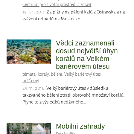
Centrum pro životní prostředí a zdraví
19. 04. 2011
: Za plány na pálení kalů z Ostravska a na
svážení odpadů na Mostecko.
Vědci zaznamenali
dosud největší úhyn
korálů na Velkém
bariérovém útesu
témata:
korály
,
bělení
,
Velký bariérový útes
Jiří Černý
29. 11. 2016
: Velký bariérový útes v důsledku
takzvaného bělení ztratil obrovské množství korálů.
Plyne to z výsledků nedávného…
Mobilní zahrady