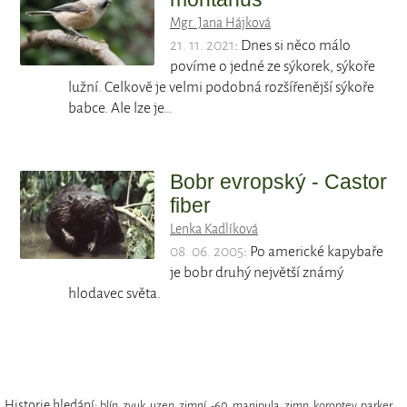
Mgr. Jana Hájková
21. 11. 2021
: Dnes si něco málo
povíme o jedné ze sýkorek, sýkoře
lužní. Celkově je velmi podobná rozšířenější sýkoře
babce. Ale lze je…
Bobr evropský - Castor
fiber
Lenka Kadlíková
08. 06. 2005
: Po americké kapybaře
je bobr druhý největší známý
hlodavec světa.
Historie hledání:
blín
,
zvuk
,
uzen
,
zimní
,
-60
,
manipula
,
zimn
,
koroptev
,
parker
,