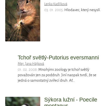
Lenka Kadlíková
03. 01. 2005
: Hlodavec, který nesyslí.
Tchoř světlý-Putorius eversmanni
Mgr. Jana Hájková
01. 02. 2008
: Mnohými zoology je tchoř světlý
považován jen za poddruh. Jiní naopak tvrdí, že se
jedná o samostatný zvířecí druh. Ať…
Sýkora lužní - Poecile
montanus