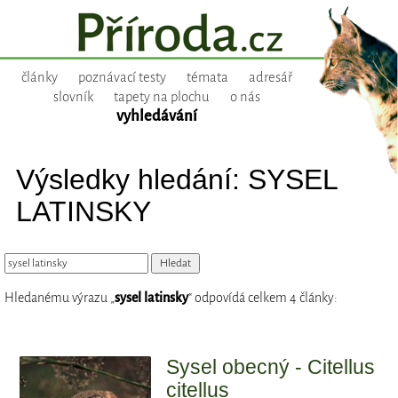
články
poznávací testy
témata
adresář
slovník
tapety na plochu
o nás
vyhledávání
Výsledky hledání: SYSEL
LATINSKY
Hledanému výrazu „
sysel latinsky
“ odpovídá celkem 4 články:
Sysel obecný - Citellus
citellus