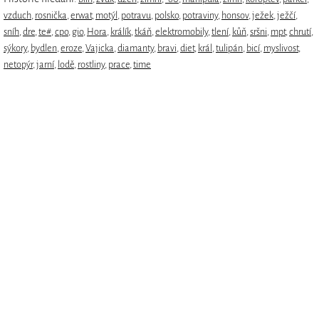
vzduch
,
rosnička
,
erwat
,
motýl
,
potravu
,
polsko
,
potraviny
,
honsov
,
ježek
,
ježčí
,
sníh
,
dre
,
te#
,
cpo
,
gio
,
Hora
,
králík
,
tkáň
,
elektromobily
,
tlení
,
kůň
,
sršni
,
mpt
,
chrutí
,
sýkory
,
bydlen
,
eroze
,
Vajicka
,
diamanty
,
bravi
,
diet
,
král
,
tulipán
,
bicí
,
myslivost
,
netopýr
,
jarní
,
lodě
,
rostliny
,
prace
,
time