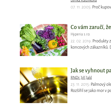
Lenka Kadlíková
07. 11. 2005
: Proč kupo
Co vám zaručí, že
Hyperia s.r.o.
22. 02. 2019
: Produkty z
koncových zákazníků. 
Jak se vyhnout p
RNDr. Jiří Jakl
23. 11. 2015
: Palmový ole
Rozšířil se jako mor v 