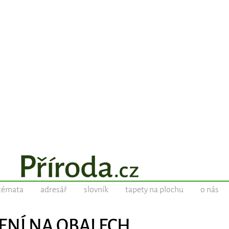
témata
adresář
slovník
tapety na plochu
o nás
AČENÍ NA OBALECH