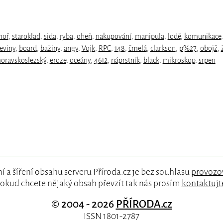
hoř
,
staroklad
,
sida
,
ryba
,
oheň
,
nakupování
,
manipula
,
lodě
,
komunikace
,
eviny
,
board
,
bažiny
,
angy
,
Vojk
,
RPC
,
148
,
čmelá
,
clarkson
,
p%27
,
obojž
,
oravskoslezský
,
eroze
,
oceány
,
4612
,
náprstník
,
black
,
mikroskop
,
srpen
í a šíření obsahu serveru Příroda.cz je bez souhlasu
provozo
okud chcete nějaký obsah převzít tak nás prosím
kontaktujt
© 2004 - 2026
PŘÍRODA.cz
ISSN 1801-2787