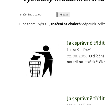
Hledanému výrazu „
značení na obalech
“ odpovídá celk
Jak správně třídi
Lenka Kadlíková
02. 08. 2006
: O tříděn
narazil na letáček či č
Jak správně třídit