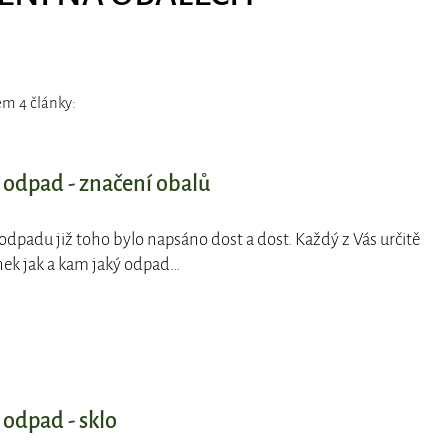
em 4 články:
t odpad - značení obalů
í odpadu již toho bylo napsáno dost a dost. Každý z Vás určitě
lánek jak a kam jaký odpad…
 odpad - sklo