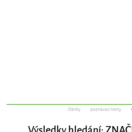
články
poznávací testy
Výsledky hledání: ZN