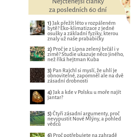
Nejčtenější články
za posledních 60 dní
1)
Jak přežít léto v rozpáleném
bytě? Eko-klimatizace z jedné
osušky a základní fyziky, kterou
znaly už naše prababičky
2)
Proč je z Lipna zelený brčál i v
zimě? Studie ukazuje něco jiného,
než říká hejtman Kuba
3)
Pan Rajchl si myslí, že uhlí je
obnovitelné, zapomněl ale na dvě
zásadní drobnosti
4)
Jak a kde v Polsku u moře najít
jantar?
5)
Čtyři zásadní argumenty, proč
nevypustit Nové Mlýny, a pohled
vědců
6)
Proč potřebujete na zahradě