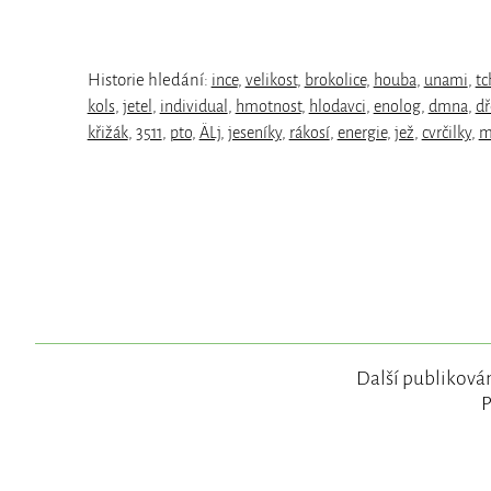
Historie hledání:
ince
,
velikost
,
brokolice
,
houba
,
unami
,
tc
kols
,
jetel
,
individual
,
hmotnost
,
hlodavci
,
enolog
,
dmna
,
dř
křižák
,
3511
,
pto
,
ÄLj
,
jeseníky
,
rákosí
,
energie
,
jež
,
cvrčilky
,
m
Další publikován
P