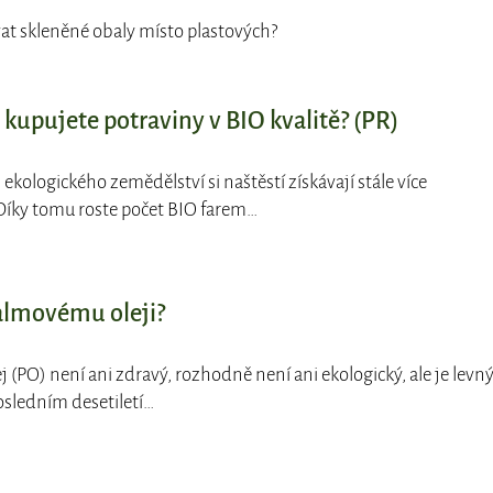
vat skleněné obaly místo plastových?
 kupujete potraviny v BIO kvalitě? (PR)
 ekologického zemědělství si naštěstí získávají stále více
Díky tomu roste počet BIO farem…
almovému oleji?
j (PO) není ani zdravý, rozhodně není ani ekologický, ale je levný
posledním desetiletí…