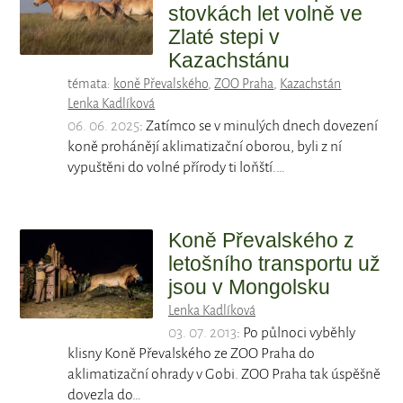
stovkách let volně ve
Zlaté stepi v
Kazachstánu
témata:
koně Převalského
,
ZOO Praha
,
Kazachstán
Lenka Kadlíková
06. 06. 2025
: Zatímco se v minulých dnech dovezení
koně prohánějí aklimatizační oborou, byli z ní
vypuštěni do volné přírody ti loňští.…
Koně Převalského z
letošního transportu už
jsou v Mongolsku
Lenka Kadlíková
03. 07. 2013
: Po půlnoci vyběhly
klisny Koně Převalského ze ZOO Praha do
aklimatizační ohrady v Gobi. ZOO Praha tak úspěšně
dovezla do…