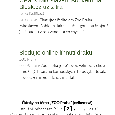
CHat s Miroslavem Bobkem na
Blesk.cz už zítra
Lenka Kadlíková
01. 12. 2011
: Chatujte s ředitelem Zoo Praha
Miroslavem Bobkem. Jak se loučil s gorilkou Mojou?
Jaké budou v zoo Vánoce a co chystají…
Sledujte online líhnutí draků!
ZOO Praha
09. 08. 2011
: Zoo Praha je světovou velmocí v chovu
ohrožených varanů komodských. Letos vybudovala
nové zázemí pro odchov mláďat.…
Články na téma „
ZOO Praha
“ (celkem 78):
[ 2 ]
Listování:
předcházející
|
1
3
|
4
|
5
|
další
Celkem 8 stránek, zobrazit
první
nebo
poslední
stránku.