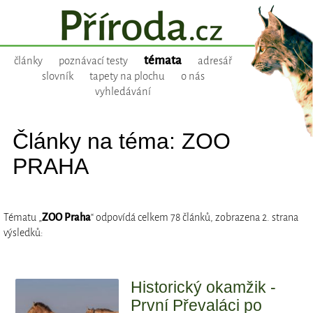
témata
články
poznávací testy
adresář
slovník
tapety na plochu
o nás
vyhledávání
Články na téma: ZOO
PRAHA
Tématu „
ZOO Praha
“ odpovídá celkem 78 článků, zobrazena 2. strana
výsledků:
Historický okamžik -
První Převaláci po