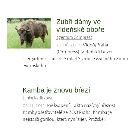
Zubří dámy ve
vídeňské oboře
agentura Compress
30. 06. 2004
: Vídeň/Praha
(Compress): Vídeňská Laizer
Tiergarten získala dvě mladé samice vzácného Zubra
evropského.
Kamba je znovu březí
Lenka Kadlíková
02. 11. 2012
: Překvapení. Takto nazívají březost
Kamby ošetřovatelé ze ZOO Praha. Kamba je
nejstarší gorilou, která nyní žije v Pražské…