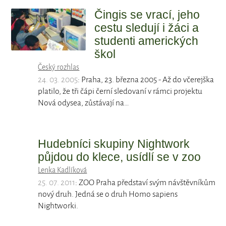
Čingis se vrací, jeho
cestu sledují i žáci a
studenti amerických
škol
Český rozhlas
24. 03. 2005
: Praha, 23. března 2005 - Až do včerejška
platilo, že tři čápi černí sledovaní v rámci projektu
Nová odysea, zůstávají na…
Hudebníci skupiny Nightwork
půjdou do klece, usídlí se v zoo
Lenka Kadlíková
25. 07. 2011
: ZOO Praha představí svým návštěvníkům
nový druh. Jedná se o druh Homo sapiens
Nightworki.