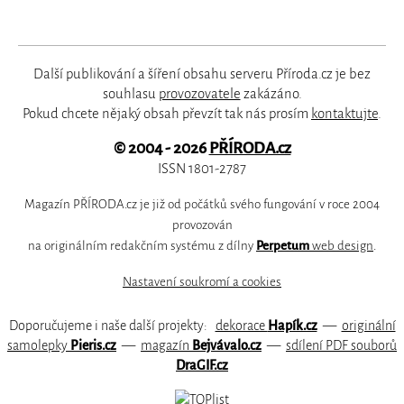
Další publikování a šíření obsahu serveru Příroda.cz je bez
souhlasu
provozovatele
zakázáno.
Pokud chcete nějaký obsah převzít tak nás prosím
kontaktujte
.
© 2004 - 2026
PŘÍRODA.cz
ISSN 1801-2787
Magazín PŘÍRODA.cz je již od počátků svého fungování v roce 2004
provozován
na originálním redakčním systému z dílny
Perpetum
web design
.
Nastavení soukromí a cookies
Doporučujeme i naše další projekty:
dekorace
Hapík.cz
—
originální
samolepky
Pieris.cz
—
magazín
Bejvávalo.cz
—
sdílení PDF souborů
DraGIF.cz