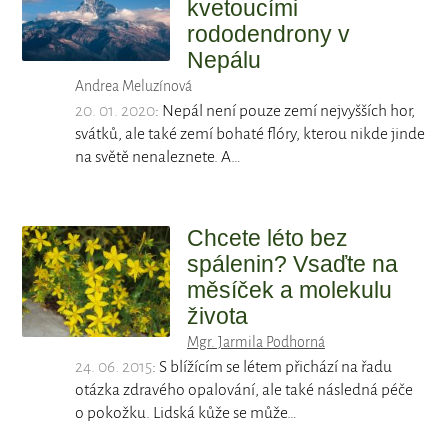
kvetoucími
rododendrony v
Nepálu
Andrea Meluzínová
20. 01. 2020
: Nepál není pouze zemí nejvyšších hor,
svátků, ale také zemí bohaté flóry, kterou nikde jinde
na světě nenaleznete. A…
Chcete léto bez
spálenin? Vsaďte na
měsíček a molekulu
života
Mgr. Jarmila Podhorná
24. 06. 2015
: S blížícím se létem přichází na řadu
otázka zdravého opalování, ale také následná péče
o pokožku. Lidská kůže se může…