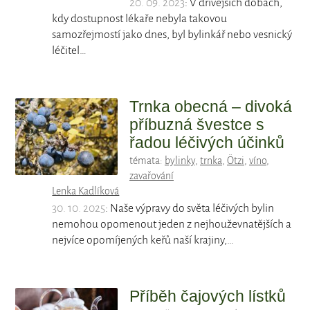
20. 09. 2023
: V dřívějších dobách,
kdy dostupnost lékaře nebyla takovou
samozřejmostí jako dnes, byl bylinkář nebo vesnický
léčitel…
Trnka obecná – divoká
příbuzná švestce s
řadou léčivých účinků
témata:
bylinky
,
trnka
,
Ötzi
,
víno
,
zavařování
Lenka Kadlíková
30. 10. 2025
: Naše výpravy do světa léčivých bylin
nemohou opomenout jeden z nejhouževnatějších a
nejvíce opomíjených keřů naší krajiny,…
Příběh čajových lístků