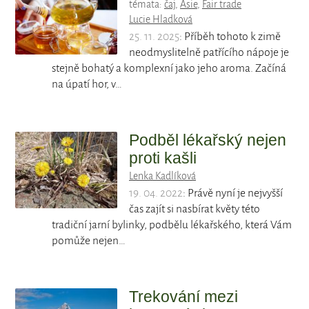
témata:
čaj
,
Asie
,
Fair trade
Lucie Hladková
25. 11. 2025
: Příběh tohoto k zimě
neodmyslitelně patřícího nápoje je
stejně bohatý a komplexní jako jeho aroma. Začíná
na úpatí hor, v…
Podběl lékařský nejen
proti kašli
Lenka Kadlíková
19. 04. 2022
: Právě nyní je nejvyšší
čas zajít si nasbírat květy této
tradiční jarní bylinky, podbělu lékařského, která Vám
pomůže nejen…
Trekování mezi