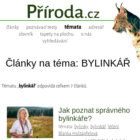
témata
články
poznávací testy
adresář
slovník
tapety na plochu
o nás
vyhledávání
Články na téma: BYLINKÁŘ
Tématu „
bylinkář
“ odpovídá celkem 7 článků:
Jak poznat správného
bylinkáře?
témata:
bylinky
,
bylinkář
,
léčení
Blanka Holzäpfelová