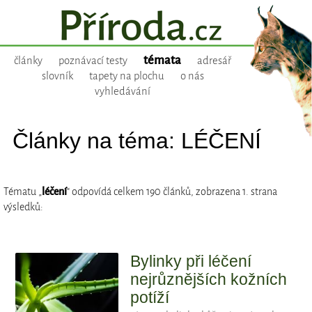
témata
články
poznávací testy
adresář
slovník
tapety na plochu
o nás
vyhledávání
Články na téma: LÉČENÍ
Tématu „
léčení
“ odpovídá celkem 190 článků, zobrazena 1. strana
výsledků:
Bylinky při léčení
nejrůznějších kožních
potíží