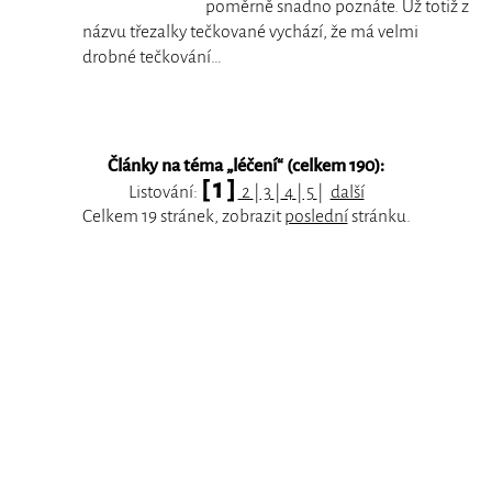
poměrně snadno poznáte. Už totiž z
názvu třezalky tečkované vychází, že má velmi
drobné tečkování…
Články na téma „
léčení
“ (celkem 190):
[ 1 ]
Listování:
2
|
3
|
4
|
5
|
další
Celkem 19 stránek, zobrazit
poslední
stránku.