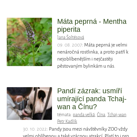
Máta peprná - Mentha
piperita
Jana Šoltésová
09. 08. 2007
: Máta peprná je velmi
nenáročná rostlinka, a proto patří k
nejoblíbenějším i nejčastěji
pěstovaným bylinkám u nás.
Pandí zázrak: usmíří
umírající panda Tchaj-
wan a Čínu?
témata:
panda velká
,
Čína
,
Tchaj-wan
Petr Kadlík
30. 10. 2022
: Pandy jsou mezi návštěvníky ZOO vždy
velmi oblíbenou a také vzácnou atrakcí. Platí to i pro