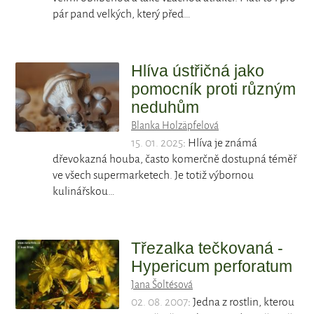
pár pand velkých, který před…
Hlíva ústřičná jako
pomocník proti různým
neduhům
Blanka Holzäpfelová
15. 01. 2025
: Hlíva je známá
dřevokazná houba, často komerčně dostupná téměř
ve všech supermarketech. Je totiž výbornou
kulinářskou…
Třezalka tečkovaná -
Hypericum perforatum
Jana Šoltésová
02. 08. 2007
: Jedna z rostlin, kterou