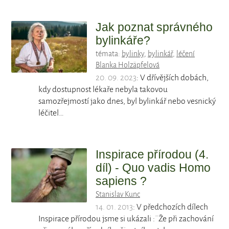
Jak poznat správného
bylinkáře?
témata:
bylinky
,
bylinkář
,
léčení
Blanka Holzäpfelová
20. 09. 2023
: V dřívějších dobách,
kdy dostupnost lékaře nebyla takovou
samozřejmostí jako dnes, byl bylinkář nebo vesnický
léčitel…
Inspirace přírodou (4.
díl) - Quo vadis Homo
sapiens ?
Stanislav Kunc
14. 01. 2013
: V předchozích dílech
Inspirace přírodou jsme si ukázali :¨Že při zachování