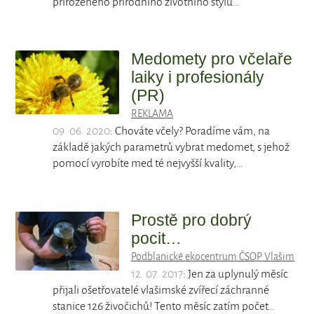
přirozeného přírodního životního stylu…
Medomety pro včelaře
laiky i profesionály
(PR)
REKLAMA
09. 06. 2020
: Chováte včely? Poradíme vám, na
základě jakých parametrů vybrat medomet, s jehož
pomocí vyrobíte med té nejvyšší kvality,…
Prostě pro dobrý
pocit…
Podblanické ekocentrum ČSOP Vlašim
12. 07. 2017
: Jen za uplynulý měsíc
přijali ošetřovatelé vlašimské zvířecí záchranné
stanice 126 živočichů! Tento měsíc zatím počet…