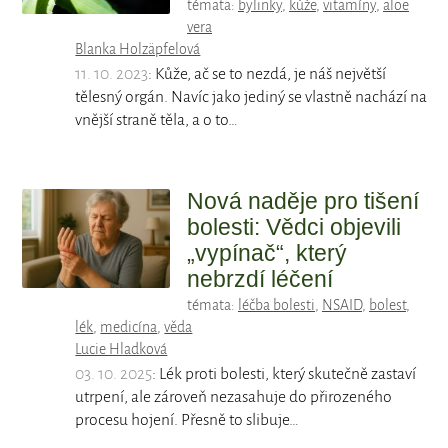
témata:
bylinky
,
kůže
,
vitamíny
,
aloe
vera
Blanka Holzäpfelová
11. 10. 2023
: Kůže, ač se to nezdá, je náš největší
tělesný orgán. Navíc jako jediný se vlastně nachází na
vnější straně těla, a o to…
Nová naděje pro tišení
bolesti: Vědci objevili
„vypínač“, který
nebrzdí léčení
témata:
léčba bolesti
,
NSAID
,
bolest
,
lék
,
medicína
,
věda
Lucie Hladková
03. 10. 2025
: Lék proti bolesti, který skutečně zastaví
utrpení, ale zároveň nezasahuje do přirozeného
procesu hojení. Přesně to slibuje…