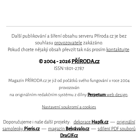
Další publikování a šíření obsahu serveru Příroda.cz je bez
souhlasu
provozovatele
zakázáno.
Pokud chcete nějaký obsah převzít tak nás prosím
kontaktujte
.
© 2004 - 2026
PŘÍRODA.cz
ISSN 1801-2787
Magazín PŘÍRODA.cz je již od počátků svého fungování v roce 2004
provozován
na originálním redakčním systému z dílny
Perpetum
web design
.
Nastavení soukromí a cookies
Doporučujeme i naše další projekty:
dekorace
Hapík.cz
—
originální
samolepky
Pieris.cz
—
magazín
Bejvávalo.cz
—
sdílení PDF souborů
DraGIF.cz