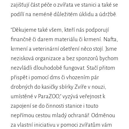
zajišťují část péče o zvířata ve stanici a také se
podílí na neméně důležitém úklidu a údržbě.
"Děkujeme také všem, kteří nás podporují
finančně či darem materiálu či krmení. Nafta,
krmení a veterinární ošetření něco stojí. Jsme
nezisková organizace a bez sponzorů bychom
nezvládli dlouhodobě fungovat. Stačí přitom
přispět i pomocí dms či vhozením pár
drobných do kasičky sbírky Zvíře v nouzi,
umístěné v ParaZOO," vyzývá veřejnost k
zapojení se do činnosti stanice i touto
nepřímou cestou mladý ochranář. Odměnou
za vlastní iniciativu v pomoci zvířatům vám