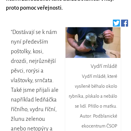
proto pomoc veřejnosti.
"Dostávají se k nám
nyní především
poštolky, kosi,
drozdi, nejrůznější
Vydří mládě
pěvci, rorýsi a
Vydří mládě, které
vlaštovky, srnčata.
vysíleně běhalo okolo
Také jsme přijali ale
rybníka, pískalo a nebálo
například ledňáčka
se lidí. Přišlo o matku.
říčního, vydru říční,
Autor: Podblanické
žlunu zelenou
ekocentrum ČSOP
anebo netopýry a