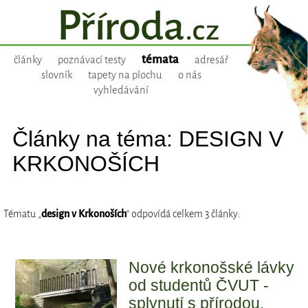
témata
články
poznávací testy
adresář
slovník
tapety na plochu
o nás
vyhledávání
Články na téma: DESIGN V
KRKONOŠÍCH
Tématu „
design v Krkonoších
“ odpovídá celkem 3 články:
Nové krkonošské lávky
od studentů ČVUT -
splynutí s přírodou,