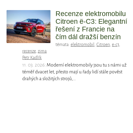
Recenze elektromobilu
Citroen ë-C3: Elegantní
řešení z Francie na
čím dál dražší benzín
témata:
elektromobil
,
Citroen
,
e-c3
,
recenze
,
zima
Petr Kadlík
11. 03. 2026
: Moderní elektromobily jsou tu s námi už
téměř dvacet let, přesto mají u řady lidí stále pověst
drahých a složitých strojů,…