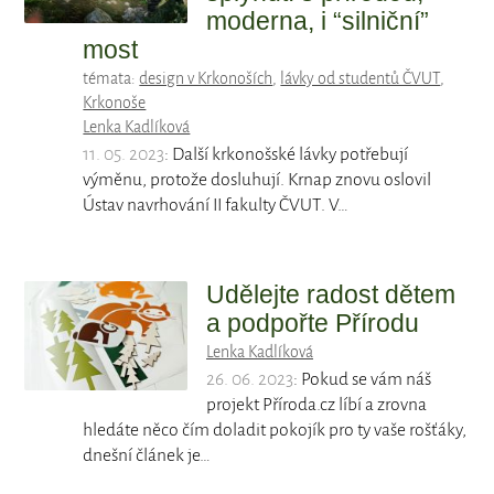
moderna, i “silniční”
most
témata:
design v Krkonoších
,
lávky od studentů ČVUT
,
Krkonoše
Lenka Kadlíková
11. 05. 2023
: Další krkonošské lávky potřebují
výměnu, protože dosluhují. Krnap znovu oslovil
Ústav navrhování II fakulty ČVUT. V…
Udělejte radost dětem
a podpořte Přírodu
Lenka Kadlíková
26. 06. 2023
: Pokud se vám náš
projekt Příroda.cz líbí a zrovna
hledáte něco čím doladit pokojík pro ty vaše rošťáky,
dnešní článek je…