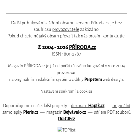
Další publikování a šíření obsahu serveru Příroda.cz je bez
souhlasu
provozovatele
zakázáno.
Pokud chcete nějaký obsah převzít tak nás prosím
kontaktujte
.
© 2004 - 2026
PŘÍRODA.cz
ISSN 1801-2787
Magazín PŘÍRODA.cz je již od počátků svého fungování v roce 2004
provozován
na originálním redakčním systému z dílny
Perpetum
web design
.
Nastavení soukromí a cookies
Doporučujeme i naše další projekty:
dekorace
Hapík.cz
—
originální
samolepky
Pieris.cz
—
magazín
Bejvávalo.cz
—
sdílení PDF souborů
DraGIF.cz