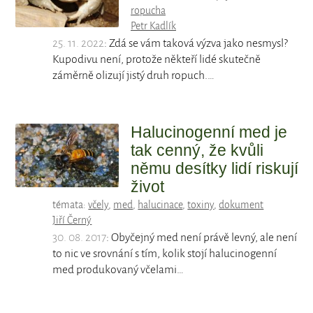
ropucha
Petr Kadlík
25. 11. 2022
: Zdá se vám taková výzva jako nesmysl?
Kupodivu není, protože někteří lidé skutečně
záměrně olizují jistý druh ropuch.…
Halucinogenní med je
tak cenný, že kvůli
němu desítky lidí riskují
život
témata:
včely
,
med
,
halucinace
,
toxiny
,
dokument
Jiří Černý
30. 08. 2017
: Obyčejný med není právě levný, ale není
to nic ve srovnání s tím, kolik stojí halucinogenní
med produkovaný včelami…