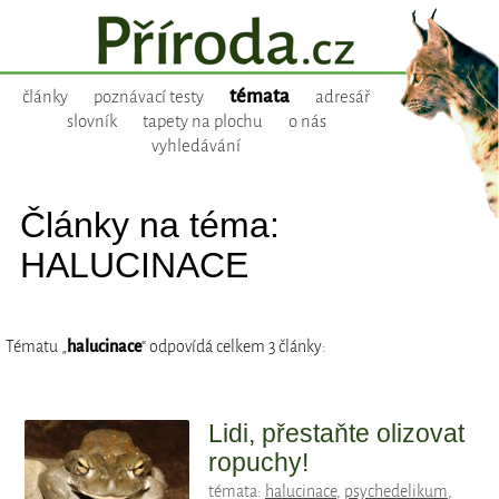
témata
články
poznávací testy
adresář
slovník
tapety na plochu
o nás
vyhledávání
Články na téma:
HALUCINACE
Tématu „
halucinace
“ odpovídá celkem 3 články:
Lidi, přestaňte olizovat
ropuchy!
témata:
halucinace
,
psychedelikum
,