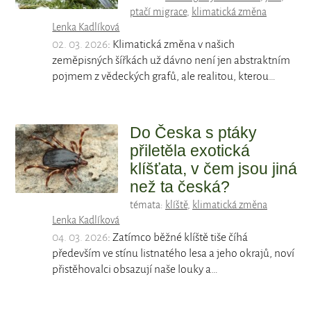
ptačí migrace
,
klimatická změna
Lenka Kadlíková
02. 03. 2026
: Klimatická změna v našich
zeměpisných šířkách už dávno není jen abstraktním
pojmem z vědeckých grafů, ale realitou, kterou…
Do Česka s ptáky
přiletěla exotická
klíšťata, v čem jsou jiná
než ta česká?
témata:
klíště
,
klimatická změna
Lenka Kadlíková
04. 03. 2026
: Zatímco běžné klíště tiše číhá
především ve stínu listnatého lesa a jeho okrajů, noví
přistěhovalci obsazují naše louky a…