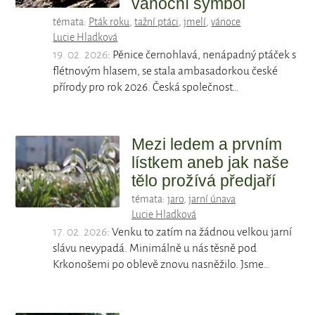
vánoční symbol
témata:
Pták roku
,
tažní ptáci
,
jmelí
,
vánoce
Lucie Hladková
19. 02. 2026
: Pěnice černohlavá, nenápadný ptáček s
flétnovým hlasem, se stala ambasadorkou české
přírody pro rok 2026. Česká společnost…
Mezi ledem a prvním
lístkem aneb jak naše
tělo prožívá předjaří
témata:
jaro
,
jarní únava
Lucie Hladková
17. 02. 2026
: Venku to zatím na žádnou velkou jarní
slávu nevypadá. Minimálně u nás těsně pod
Krkonošemi po oblevě znovu nasněžilo. Jsme…