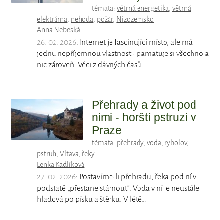
témata:
větrná energetika
,
větrná
elektrárna
,
nehoda
,
požár
,
Nizozemsko
Anna Nebeská
26. 02. 2026
: Internet je fascinující místo, ale má
jednu nepříjemnou vlastnost - pamatuje si všechno a
nic zároveň. Věci z dávných časů…
Přehrady a život pod
nimi - horští pstruzi v
Praze
témata:
přehrady
,
voda
,
rybolov
,
pstruh
,
Vltava
,
řeky
Lenka Kadlíková
27. 02. 2026
: Postavíme-li přehradu, řeka pod ní v
podstatě „přestane stárnout“. Voda v ní je neustále
hladová po písku a štěrku. V létě…