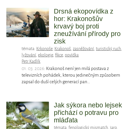
Drsná ekopovídka z
hor: Krakonošův
krvavý boj proti
zneužívání přírody pro
zisk
témata:
Krkonoše
,
Krakonoš
,
zasněžování
,
turistický ruch
,
lyžování
,
ekologie
,
fikce
,
povídka
Petr Kadlík
01. 03. 2026
: Krakonoš není jen milá postava z
televizních pohádek, kterou jedinečným způsobem
zapsal do duší celých generací pan…
Jak sýkora nebo lejsek
přichází o potravu pro
mláďata
témata:
fenologický mismatch
,
jaro
,