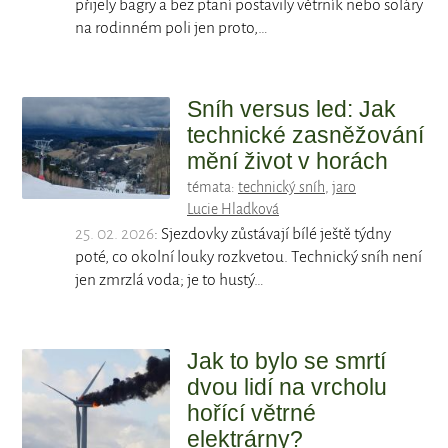
přijely bagry a bez ptaní postavily větrník nebo soláry
na rodinném poli jen proto,…
Sníh versus led: Jak
technické zasněžování
mění život v horách
témata:
technický sníh
,
jaro
Lucie Hladková
25. 02. 2026
: Sjezdovky zůstávají bílé ještě týdny
poté, co okolní louky rozkvetou. Technický sníh není
jen zmrzlá voda; je to hustý…
Jak to bylo se smrtí
dvou lidí na vrcholu
hořící větrné
elektrárny?