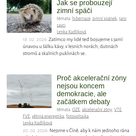
Jak se probouzejí
zimní spáči
témata:
hibernace
,
zimní spánek
,
jaro
,
savci
Lenka Kadlíková
18. 02. 2026
: Zatímco my lidé teď bojujeme s jarní
únavou u šálku kávy, v lesních norách, dutinách
stromů a skalních puklinách se…
Proč akcelerační zóny
nejsou koncem
demokracie, ale
začátkem debaty
témata:
OZE
,
akcelerační zóny
,
VTE
,
FVE
,
větrná energetika
,
fotovoltaika
Lenka Kadlíková
20. 02. 2026
: Nejsme v Číně, aby k nám jednoho rána