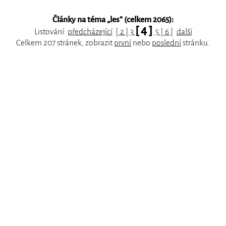
Články na téma „
les
“ (celkem 2065):
[ 4 ]
Listování:
předcházející
|
2
|
3
5
|
6
|
další
Celkem 207 stránek, zobrazit
první
nebo
poslední
stránku.