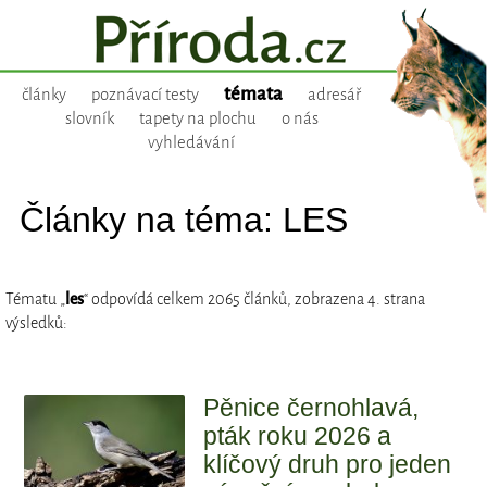
témata
články
poznávací testy
adresář
slovník
tapety na plochu
o nás
vyhledávání
Články na téma: LES
Tématu „
les
“ odpovídá celkem 2065 článků, zobrazena 4. strana
výsledků:
Pěnice černohlavá,
pták roku 2026 a
klíčový druh pro jeden