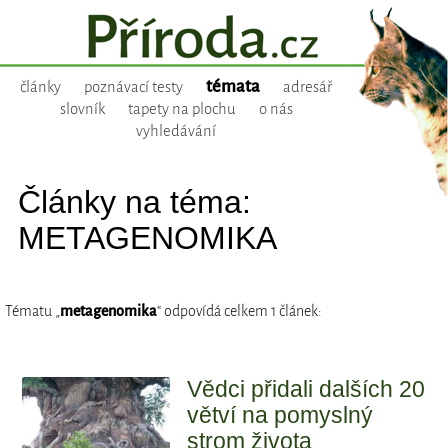
témata
články
poznávací testy
adresář
slovník
tapety na plochu
o nás
vyhledávání
Články na téma:
METAGENOMIKA
Tématu „
metagenomika
“ odpovídá celkem 1 článek:
Vědci přidali dalších 20
větví na pomyslný
strom života