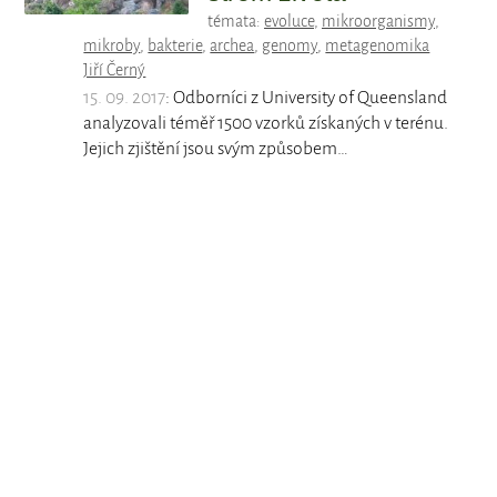
témata:
evoluce
,
mikroorganismy
,
mikroby
,
bakterie
,
archea
,
genomy
,
metagenomika
Jiří Černý
15. 09. 2017
: Odborníci z University of Queensland
analyzovali téměř 1500 vzorků získaných v terénu.
Jejich zjištění jsou svým způsobem…