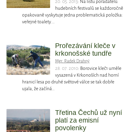
20. 05. 2013
: Na listu pořadatelů
hudebních festivalů se každoročně
opakovaně vyskytuje jedna problematická položka:
veřejné toalety.…
Prořezávání kleče v
krkonošské tundře
Mgr. Radek Drahný
28. 07. 2010
: Borovice kleč1 uměle
vysazená v Krkonoších nad horní
hranicí lesa po druhé světové válce se tak dobře
ujala, že začíná…
Třetina Čechů už nyní
platí za emisní
povolenky