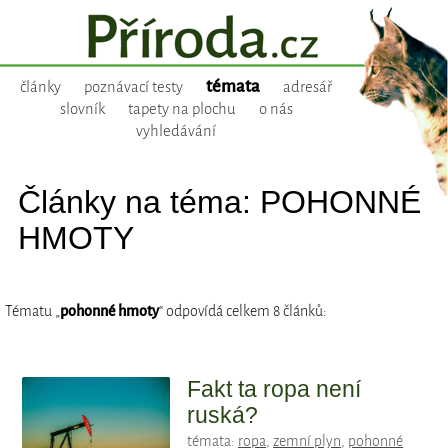
témata
články
poznávací testy
adresář
slovník
tapety na plochu
o nás
vyhledávání
Články na téma: POHONNÉ
HMOTY
Tématu „
pohonné hmoty
“ odpovídá celkem 8 článků:
Fakt ta ropa není
ruská?
témata:
ropa
,
zemní plyn
,
pohonné