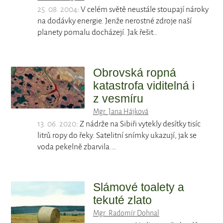
25. 08. 2004
: V celém světě neustále stoupají nároky
na dodávky energie. Jenže nerostné zdroje naší
planety pomalu docházejí. Jak řešit…
Obrovská ropná
katastrofa viditelná i
z vesmíru
Mgr. Jana Hájková
13. 06. 2020
: Z nádrže na Sibiři vytekly desítky tisíc
litrů ropy do řeky. Satelitní snímky ukazují, jak se
voda pekelně zbarvila.…
Slámové toalety a
tekuté zlato
Mgr. Radomír Dohnal