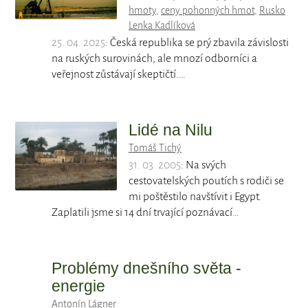
hmoty
,
ceny pohonných hmot
,
Rusko
Lenka Kadlíková
25. 04. 2025
: Česká republika se prý zbavila závislosti
na ruských surovinách, ale mnozí odborníci a
veřejnost zůstávají skeptičtí.…
Lidé na Nilu
Tomáš Tichý
31. 03. 2005
: Na svých
cestovatelských poutích s rodiči se
mi poštěstilo navštívit i Egypt.
Zaplatili jsme si 14 dní trvající poznávací…
Problémy dnešního světa -
energie
Antonín Lágner