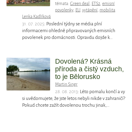
témata:
Green deal
,
ETS2
,
emisní
povolenky
,
EU
,
vytápění
,
mobilita
Lenka Kadlíková
31. 07. 2025
: Poslední týdny se média plní
informacemi ohledně připravovaných emisních
povolenek pro domácnosti. Opravdu dojde k…
Dovolená? Krásná
příroda a čistý vzduch,
to je Bělorusko
Martin Singr
28. 08. 2013
: Léto pomalu končí a vy
si uvědomujete, že jste letos nebyli nikde v zahraničí?
Pokud chcete zažít dovolenou trochu jinak,…