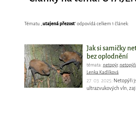
Tématu „
utajená přezost
“ odpovídá celkem 1 článek:
Jak si samičky ne
bez oplodnění
témata:
netopýr
,
netopýři
Lenka Kadlíková
27. 03. 2025
: Netopýři 
ultrazvukových vln, zají