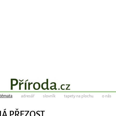
témata
adresář
slovník
tapety na plochu
o nás
ENÁ PŘEZOST