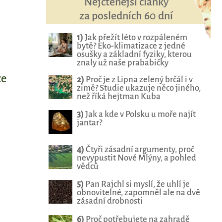
Nejčtenější články
za posledních 60 dní
1)
Jak přežít léto v rozpáleném
bytě? Eko-klimatizace z jedné
osušky a základní fyziky, kterou
znaly už naše prababičky
ze
2)
Proč je z Lipna zelený brčál i v
zimě? Studie ukazuje něco jiného,
než říká hejtman Kuba
3)
Jak a kde v Polsku u moře najít
jantar?
4)
Čtyři zásadní argumenty, proč
nevypustit Nové Mlýny, a pohled
vědců
5)
Pan Rajchl si myslí, že uhlí je
obnovitelné, zapomněl ale na dvě
zásadní drobnosti
6)
Proč potřebujete na zahradě