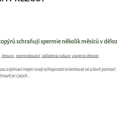
topýrů schraňují spermie několik měsíců v dělo
,
letouni
,
rozmnožování
,
odložená nidace
,
utajená přezost
jsou zajímaví nejen svojí schopností orientovat se a lovit pomocí
mavé je i jejich…