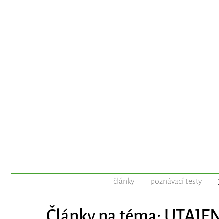
články
poznávací testy
Články na téma: UTAJ