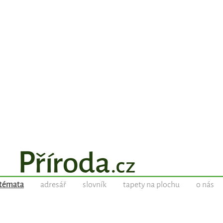
témata
adresář
slovník
tapety na plochu
o nás