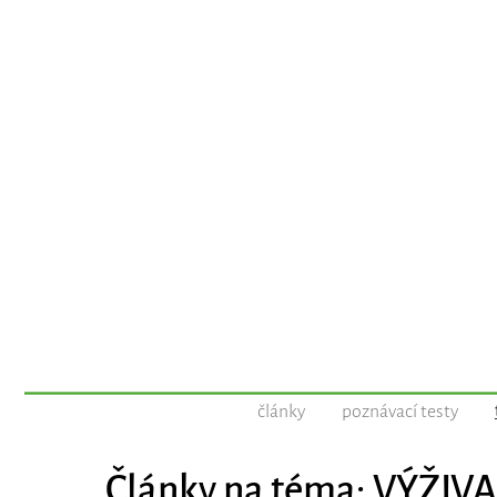
články
poznávací testy
Články na téma: VÝŽIVA