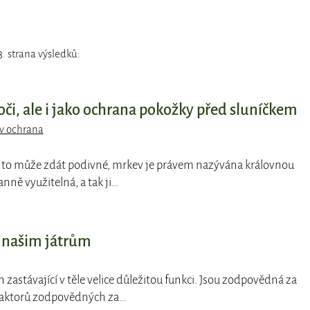
. strana výsledků:
či, ale i jako ochrana pokožky před sluníčkem
v ochrana
se to může zdát podivné, mrkev je právem nazývána královnou
ranně využitelná, a tak ji…
 našim játrům
án zastávající v těle velice důležitou funkci. Jsou zodpovědná za
h faktorů zodpovědných za…