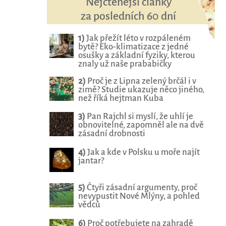
Nejčtenější články
za posledních 60 dní
1)
Jak přežít léto v rozpáleném
bytě? Eko-klimatizace z jedné
osušky a základní fyziky, kterou
znaly už naše prababičky
2)
Proč je z Lipna zelený brčál i v
zimě? Studie ukazuje něco jiného,
než říká hejtman Kuba
3)
Pan Rajchl si myslí, že uhlí je
obnovitelné, zapomněl ale na dvě
zásadní drobnosti
4)
Jak a kde v Polsku u moře najít
jantar?
5)
Čtyři zásadní argumenty, proč
nevypustit Nové Mlýny, a pohled
vědců
6)
Proč potřebujete na zahradě