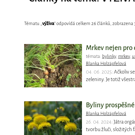
Tématu „
výživa
“ odpovídá celkem 26 článků, zobrazena 3
Mrkev nejen pro o
témata:
bylinky
,
mrkev
,
u
Blanka Holzäpfelová
04. 06. 2025
: Ačkoliv 
zeleniny. Je totiž všest
Byliny prospěšné
Blanka Holzäpfelová
26. 04. 2024
: Játra org
tvorbu žluči, složitýc