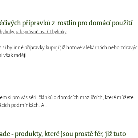
éčivých přípravků z rostlin pro domácí použití
 bylinky
,
jak správně uvařit bylinky
s si bylinné přípravky kupují již hotové v lékárnách nebo zdravý
si však raději…
jsem si pro vás sérii článků o domácích mazlíčcích, které můžete
ácích podmínkách. A…
ade - produkty, které jsou prostě fér, již tuto