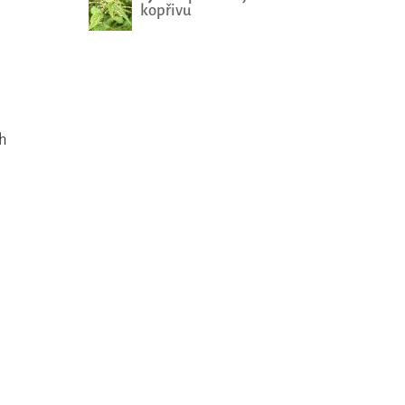
kopřivu
ch