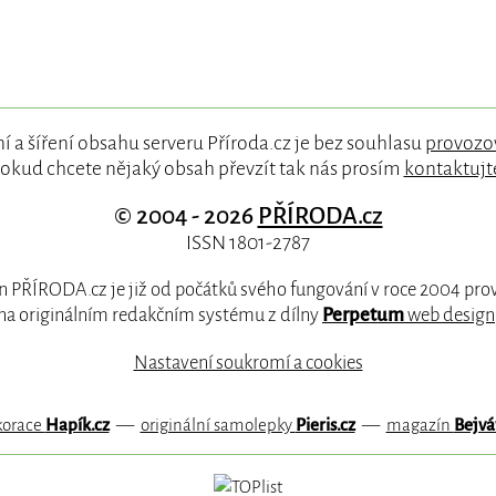
í a šíření obsahu serveru Příroda.cz je bez souhlasu
provozo
okud chcete nějaký obsah převzít tak nás prosím
kontaktujt
© 2004 - 2026
PŘÍRODA.cz
ISSN 1801-2787
 PŘÍRODA.cz je již od počátků svého fungování v roce 2004 pr
na originálním redakčním systému z dílny
Perpetum
web design
Nastavení soukromí a cookies
korace
Hapík.cz
—
originální samolepky
Pieris.cz
—
magazín
Bejvá