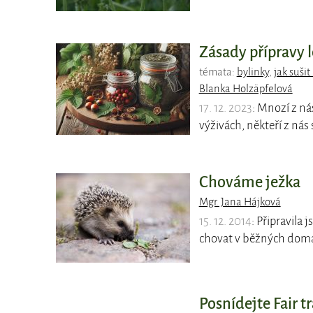
Zásady přípravy l
témata:
bylinky
,
jak sušit
Blanka Holzäpfelová
17. 12. 2023
: Mnozí z ná
výživách, někteří z nás 
Chováme ježka
Mgr. Jana Hájková
15. 12. 2014
: Připravila 
chovat v běžných dom
Posnídejte Fair tr