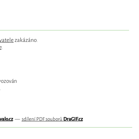
vatele
zakázáno.
e
.
ovozován
.
valo.cz
—
sdílení PDF souborů
DraGIF.cz