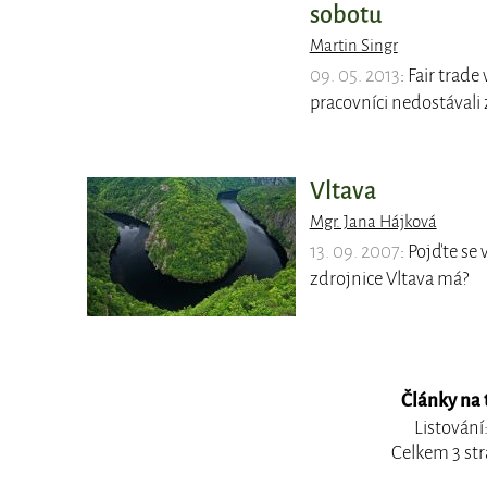
sobotu
Martin Singr
09. 05. 2013
: Fair trade
pracovníci nedostávali 
Vltava
Mgr. Jana Hájková
13. 09. 2007
: Pojďte se 
zdrojnice Vltava má?
Články na 
Listování
Celkem 3 str