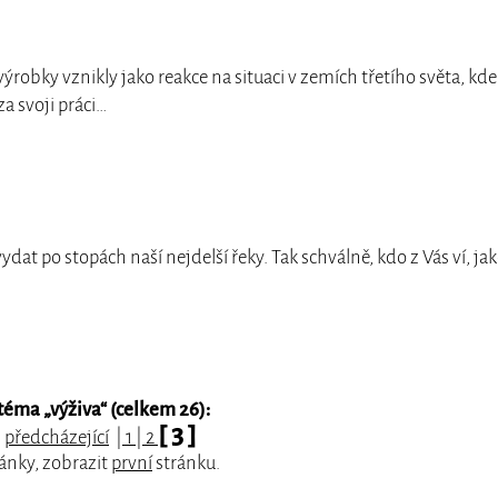
 výrobky vznikly jako reakce na situaci v zemích třetího světa, kde
za svoji práci…
vydat po stopách naší nejdelší řeky. Tak schválně, kdo z Vás ví, ja
téma „
výživa
“ (celkem 26):
[ 3 ]
:
předcházející
|
1
|
2
ánky, zobrazit
první
stránku.