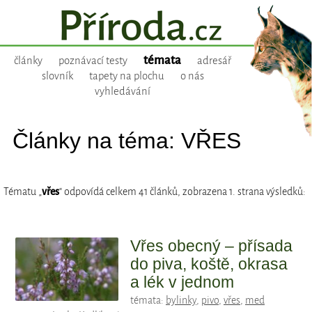
témata
články
poznávací testy
adresář
slovník
tapety na plochu
o nás
vyhledávání
Články na téma: VŘES
Tématu „
vřes
“ odpovídá celkem 41 článků, zobrazena 1. strana výsledků:
Vřes obecný – přísada
do piva, koště, okrasa
a lék v jednom
témata:
bylinky
,
pivo
,
vřes
,
med