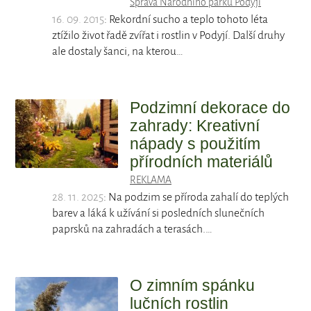
Správa Národního parku Podyjí
16. 09. 2015
: Rekordní sucho a teplo tohoto léta
ztížilo život řadě zvířat i rostlin v Podyjí. Další druhy
ale dostaly šanci, na kterou…
Podzimní dekorace do
zahrady: Kreativní
nápady s použitím
přírodních materiálů
REKLAMA
28. 11. 2025
: Na podzim se příroda zahalí do teplých
barev a láká k užívání si posledních slunečních
paprsků na zahradách a terasách.…
O zimním spánku
lučních rostlin