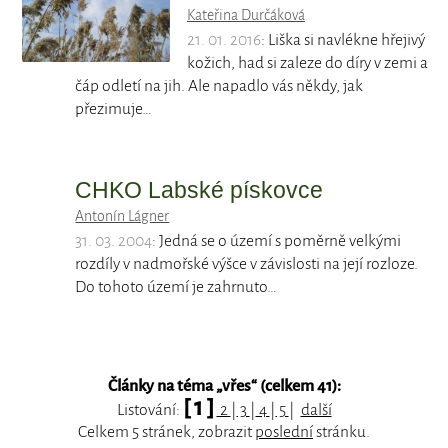
Kateřina Durčáková
21. 01. 2016
: Liška si navlékne hřejivý
kožich, had si zaleze do díry v zemi a
čáp odletí na jih. Ale napadlo vás někdy, jak
přezimuje…
CHKO Labské pískovce
Antonín Lágner
31. 03. 2004
: Jedná se o území s poměrně velkými
rozdíly v nadmořské výšce v závislosti na její rozloze.
Do tohoto území je zahrnuto…
Články na téma „
vřes
“ (celkem 41):
[ 1 ]
Listování:
2
|
3
|
4
|
5
|
další
Celkem 5 stránek, zobrazit
poslední
stránku.