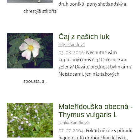
druh poníků, pony shetlandský a
chřestýši stříbřští
Čaj z našich luk
Olga Čadilová
03. 08. 2006
: Nechutná vám
kupovaný černý čaj? Dokonce ani
zelený? Dáváte přednost bylinkám?
Nejste sami, jen nás takových
spousta, a…
Mateřídouška obecná -
Thymus vulgaris L
Lenka Kadlíková
07. 07. 2004
: Pokud někde v přírodě
najdete tuto droboučkou léčivku,