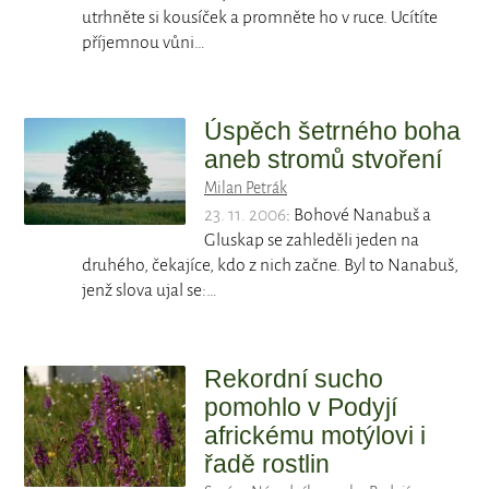
utrhněte si kousíček a promněte ho v ruce. Ucítíte
příjemnou vůni…
Úspěch šetrného boha
aneb stromů stvoření
Milan Petrák
23. 11. 2006
: Bohové Nanabuš a
Gluskap se zahleděli jeden na
druhého, čekajíce, kdo z nich začne. Byl to Nanabuš,
jenž slova ujal se:…
Rekordní sucho
pomohlo v Podyjí
africkému motýlovi i
řadě rostlin