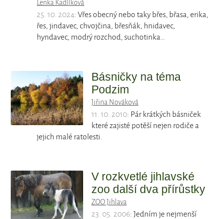
Lenka Kadlíková
25. 10. 2024
: Vřes obecný nebo taky břes, břasa, erika,
řes, jindavec, chvojčina, břesňák, hnidavec,
hyndavec, modrý rozchod, suchotinka…
Básničky na téma
Podzim
Jiřina Nováková
11. 10. 2010
: Pár krátkých básniček
které zajisté potěší nejen rodiče a
jejich malé ratolesti.
V rozkvetlé jihlavské
zoo další dva přírůstky
ZOO Jihlava
23. 05. 2006
: Jedním je nejmenší