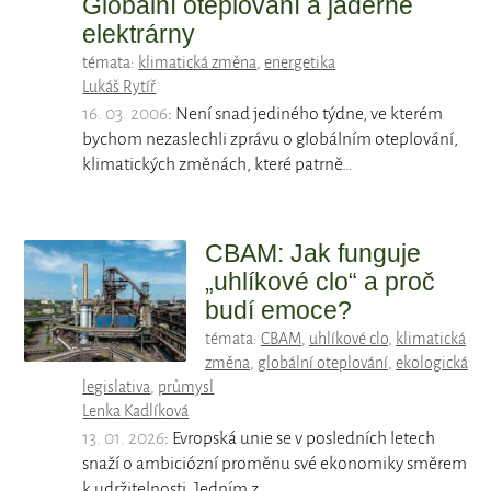
Globální oteplování a jaderné
elektrárny
témata:
klimatická změna
,
energetika
Lukáš Rytíř
16. 03. 2006
: Není snad jediného týdne, ve kterém
bychom nezaslechli zprávu o globálním oteplování,
klimatických změnách, které patrně…
CBAM: Jak funguje
„uhlíkové clo“ a proč
budí emoce?
témata:
CBAM
,
uhlíkové clo
,
klimatická
změna
,
globální oteplování
,
ekologická
legislativa
,
průmysl
Lenka Kadlíková
13. 01. 2026
: Evropská unie se v posledních letech
snaží o ambiciózní proměnu své ekonomiky směrem
k udržitelnosti. Jedním z…