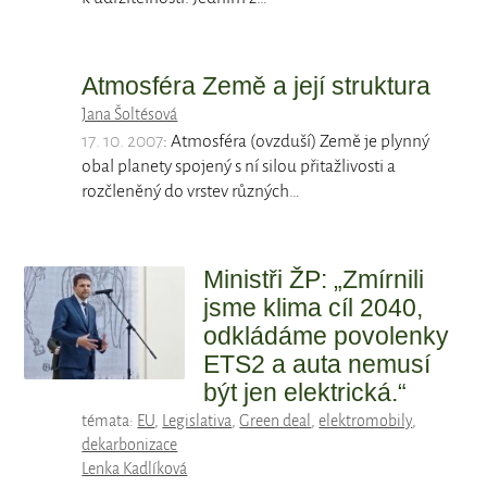
Atmosféra Země a její struktura
Jana Šoltésová
17. 10. 2007
: Atmosféra (ovzduší) Země je plynný
obal planety spojený s ní silou přitažlivosti a
rozčleněný do vrstev různých…
Ministři ŽP: „Zmírnili
jsme klima cíl 2040,
odkládáme povolenky
ETS2 a auta nemusí
být jen elektrická.“
témata:
EU
,
Legislativa
,
Green deal
,
elektromobily
,
dekarbonizace
Lenka Kadlíková