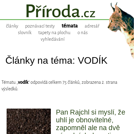
témata
články
poznávací testy
adresář
slovník
tapety na plochu
o nás
vyhledávání
Články na téma: VODÍK
Tématu „
vodík
“ odpovídá celkem 75 článků, zobrazena 2. strana
výsledků:
Pan Rajchl si myslí, že
uhlí je obnovitelné,
zapomněl ale na dvě