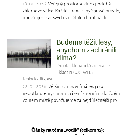
18. 05. 2026
: Veřejný prostor se dnes podobá
zákopové válce. Každá strana si hýčká své pravdy,
opevňuje se ve svých sociálních bublinách…
Budeme těžit lesy,
abychom zachránili
klima?
témata:
klimatická změna
,
les
,
ukládání CO2
,
WHS
Lenka Kadlíková
22. 01. 2026
: Většina z nás vnímá les jako
nedotknutelný chrám. Sázení stromů na každém
volném místě považujeme za nejdůležitější pro…
Články na téma „
vodík
“ (celkem 75):