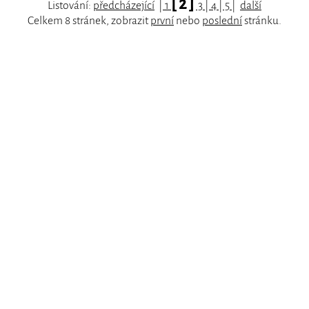
[ 2 ]
Listování:
předcházející
|
1
3
|
4
|
5
|
další
Celkem 8 stránek, zobrazit
první
nebo
poslední
stránku.