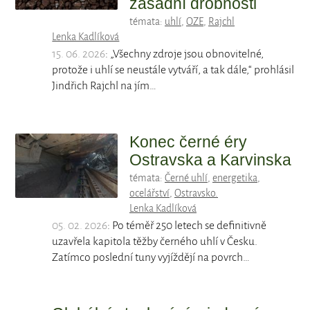
zásadní drobnosti
témata:
uhlí
,
OZE
,
Rajchl
Lenka Kadlíková
15. 06. 2026
: „Všechny zdroje jsou obnovitelné,
protože i uhlí se neustále vytváří, a tak dále,“ prohlásil
Jindřich Rajchl na jím…
Konec černé éry
Ostravska a Karvinska
témata:
Černé uhlí
,
energetika
,
ocelářství
,
Ostravsko.
Lenka Kadlíková
05. 02. 2026
: Po téměř 250 letech se definitivně
uzavřela kapitola těžby černého uhlí v Česku.
Zatímco poslední tuny vyjíždějí na povrch…