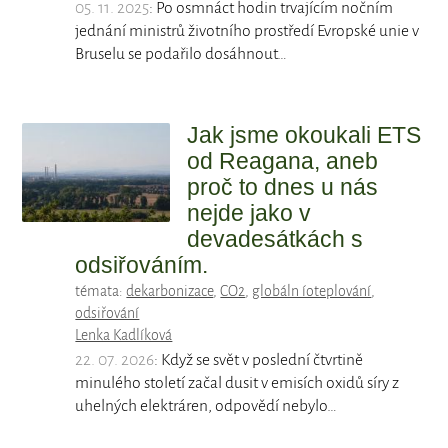
05. 11. 2025
: Po osmnáct hodin trvajícím nočním
jednání ministrů životního prostředí Evropské unie v
Bruselu se podařilo dosáhnout…
Jak jsme okoukali ETS
od Reagana, aneb
proč to dnes u nás
nejde jako v
devadesátkách s
odsiřováním.
témata:
dekarbonizace
,
CO2
,
globáln íoteplování
,
odsiřování
Lenka Kadlíková
22. 07. 2026
: Když se svět v poslední čtvrtině
minulého století začal dusit v emisích oxidů síry z
uhelných elektráren, odpovědí nebylo…