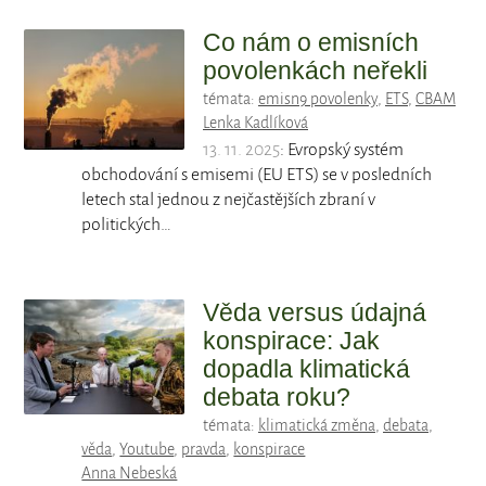
Co nám o emisních
povolenkách neřekli
témata:
emisn9 povolenky
,
ETS
,
CBAM
Lenka Kadlíková
13. 11. 2025
: Evropský systém
obchodování s emisemi (EU ETS) se v posledních
letech stal jednou z nejčastějších zbraní v
politických…
Věda versus údajná
konspirace: Jak
dopadla klimatická
debata roku?
témata:
klimatická změna
,
debata
,
věda
,
Youtube
,
pravda
,
konspirace
Anna Nebeská