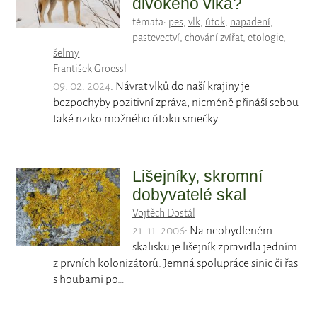
divokého vlka?
témata:
pes
,
vlk
,
útok
,
napadení
,
pastevectví
,
chování zvířat
,
etologie
,
šelmy
František Groessl
09. 02. 2024
: Návrat vlků do naší krajiny je
bezpochyby pozitivní zpráva, nicméně přináší sebou
také riziko možného útoku smečky…
Lišejníky, skromní
dobyvatelé skal
Vojtěch Dostál
21. 11. 2006
: Na neobydleném
skalisku je lišejník zpravidla jedním
z prvních kolonizátorů. Jemná spolupráce sinic či řas
s houbami po…