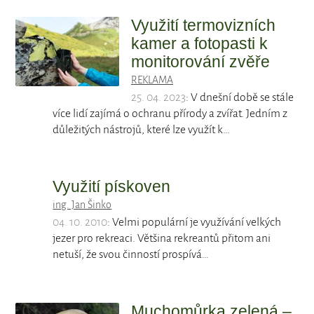
Využití termovizních
kamer a fotopasti k
monitorování zvěře
REKLAMA
25. 04. 2023
: V dnešní době se stále
více lidí zajímá o ochranu přírody a zvířat. Jedním z
důležitých nástrojů, které lze využít k…
Využití pískoven
ing. Jan Šinko
04. 10. 2010
: Velmi populární je využívání velkých
jezer pro rekreaci. Většina rekreantů přitom ani
netuší, že svou činností prospívá…
Muchomůrka zelená –