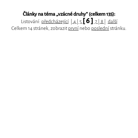
Články na téma „
vzácné druhy
“ (celkem 135):
[ 6 ]
Listování:
předcházející
|
4
|
5
7
|
8
|
další
Celkem 14 stránek, zobrazit
první
nebo
poslední
stránku.