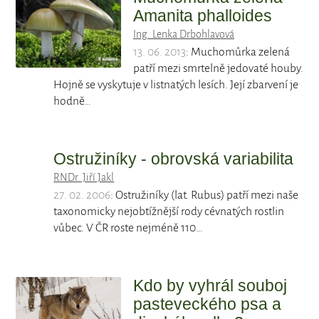
Amanita phalloides
Ing. Lenka Drbohlavová
13. 06. 2013
: Muchomůrka zelená
patří mezi smrtelně jedovaté houby.
Hojně se vyskytuje v listnatých lesích. Její zbarvení je
hodně…
Ostružiníky - obrovská variabilita
RNDr. Jiří Jakl
27. 02. 2006
: Ostružiníky (lat. Rubus) patří mezi naše
taxonomicky nejobtížnější rody cévnatých rostlin
vůbec. V ČR roste nejméně 110…
Kdo by vyhrál souboj
pasteveckého psa a