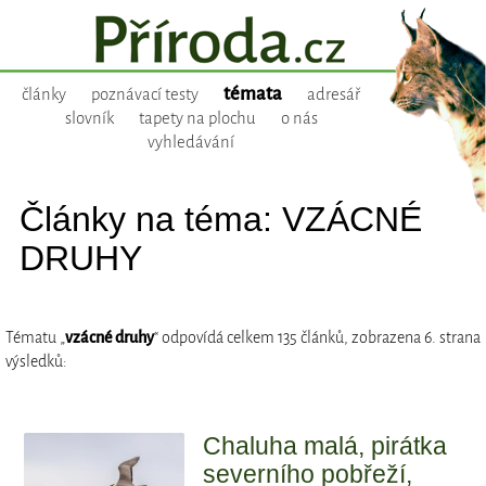
témata
články
poznávací testy
adresář
slovník
tapety na plochu
o nás
vyhledávání
Články na téma: VZÁCNÉ
DRUHY
Tématu „
vzácné druhy
“ odpovídá celkem 135 článků, zobrazena 6. strana
výsledků:
Chaluha malá, pirátka
severního pobřeží,