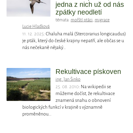
jedna z nich už od nás
zpátky neodletí
témata:
mořští ptáci
,
migrace
Lucie Hladková
11. 12. 2025
: Chaluha malá (Stercorarius longicaudus)
je pták, který do české krajiny nepatří, ale občas se u
nás nečekaně nějaký…
Rekultivace pískoven
ing. Jan Šinko
25. 08. 2010
: Na wikipedii se
můžeme dočíst, že rekultivace
znamená snahu o obnovení
biologických funkcí v krajině s významně
proměněnou…