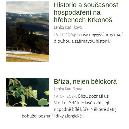
Historie a současnost
hospodaření na
hřebenech Krkonoš
Lenka Kadlíková
16. 11. 2004
: I naše nejvyšší hory mají
dlouhou a zajímavou historii.
Bříza, nejen bělokorá
Lenka Kadlíková
19. 03. 2024
: Břízu poznají už
školkové děti. Hlavě kvůli její
nápadně bílé kůře. Některé děti ji
bohužel poznají i díky alergické…