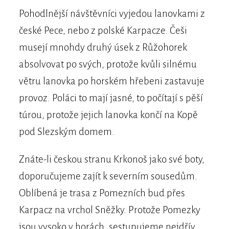
Pohodlnější návštěvníci vyjedou lanovkami z
české Pece, nebo z polské Karpacze. Češi
musejí mnohdy druhý úsek z Růžohorek
absolvovat po svých, protože kvůli silnému
větru lanovka po horském hřebeni zastavuje
provoz. Poláci to mají jasné, to počítají s pěší
túrou, protože jejich lanovka končí na Kopě
pod Slezským domem.
Znáte-li českou stranu Krkonoš jako své boty,
doporučujeme zajít k severním sousedům.
Oblíbená je trasa z Pomezních bud přes
Karpacz na vrchol Sněžky. Protože Pomezky
jsou vysoko v horách, sestupujeme nejdřív