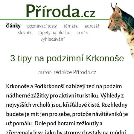
články
poznávací testy
témata
adresář
slovník
tapety na plochu
o nás
vyhledávání
3 tipy na podzimní Krkonoše
autor: redakce Příroda.cz
Krkonoše a Podkrkonoší nabízejí teď na podzim
nádherné zážitky pro aktivní turistiku. Výhledy z
nejvyšších vrcholů jsou křišťálově čisté. Rozhledny
budete je mít jen pro sebe, protože návštěvníků je
už pomálu. Dole pod horami zežloutly a
zčervenaly lesy, jako by stromy chystaly na módní