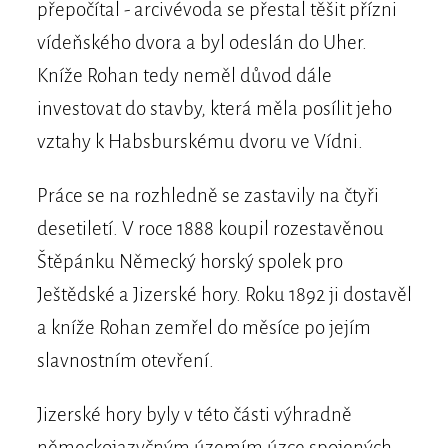
přepočítal - arcivévoda se přestal těšit přízni
vídeňského dvora a byl odeslán do Uher.
Kníže Rohan tedy neměl důvod dále
investovat do stavby, která měla posílit jeho
vztahy k Habsburskému dvoru ve Vídni.
Práce se na rozhledně se zastavily na čtyři
desetiletí. V roce 1888 koupil rozestavěnou
Štěpánku Německý horský spolek pro
Ještědské a Jizerské hory. Roku 1892 ji dostavěl
a kníže Rohan zemřel do měsíce po jejím
slavnostním otevření.
Jizerské hory byly v této části výhradně
německojazyčným územím úzce spojených