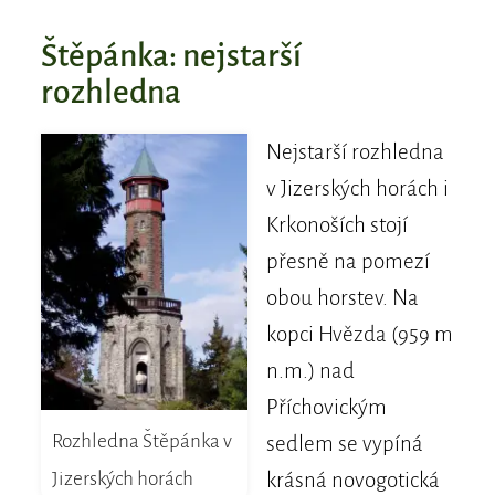
Štěpánka: nejstarší
rozhledna
Nejstarší rozhledna
v Jizerských horách i
Krkonoších stojí
přesně na pomezí
obou horstev. Na
kopci Hvězda (959 m
n.m.) nad
Příchovickým
Rozhledna Štěpánka v
sedlem se vypíná
Jizerských horách
krásná novogotická