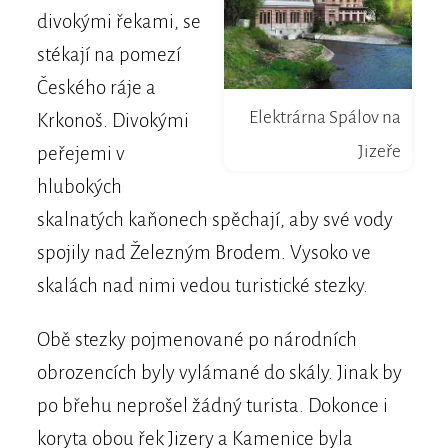
divokými řekami, se
stékají na pomezí
Českého ráje a
Elektrárna Spálov na
Krkonoš. Divokými
Jizeře
peřejemi v
hlubokých
skalnatých kaňonech spěchají, aby své vody
spojily nad Železným Brodem. Vysoko ve
skalách nad nimi vedou turistické stezky.
Obě stezky pojmenované po národních
obrozencích byly vylámané do skály. Jinak by
po břehu neprošel žádný turista. Dokonce i
koryta obou řek Jizery a Kamenice byla