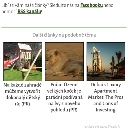
Líbí se Vám naše články? Sledujte nás na
Facebooku
nebo
pomocí
RSS kanálu
!
Další články na podobné téma
Pořad Území
Dubai's Luxury
Na každé zahradě
velkých koček je
Apartment
můžeme vytvořit
parádní podívaná
Market: The Pros
dokonalý dětský
na lvy z nového
and Cons of
ráj (PR)
pohledu (PR)
Investing
zobrazit více článků...