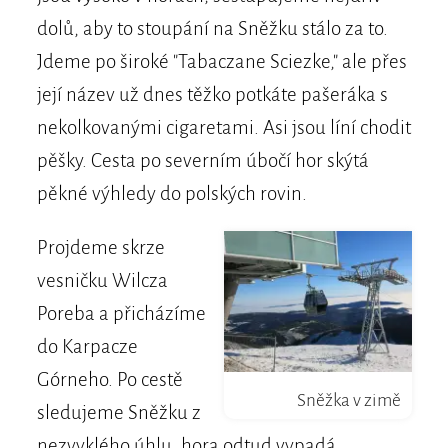
dolů, aby to stoupání na Sněžku stálo za to.
Jdeme po široké "Tabaczane Sciezke," ale přes
její název už dnes těžko potkáte pašeráka s
nekolkovanými cigaretami. Asi jsou líní chodit
pěšky. Cesta po severním úbočí hor skýtá
pěkné výhledy do polských rovin.
Projdeme skrze
vesničku Wilcza
Poreba a přicházíme
do Karpacze
Górneho. Po cestě
Sněžka v zimě
sledujeme Sněžku z
nezvyklého úhlu, hora odtud vypadá