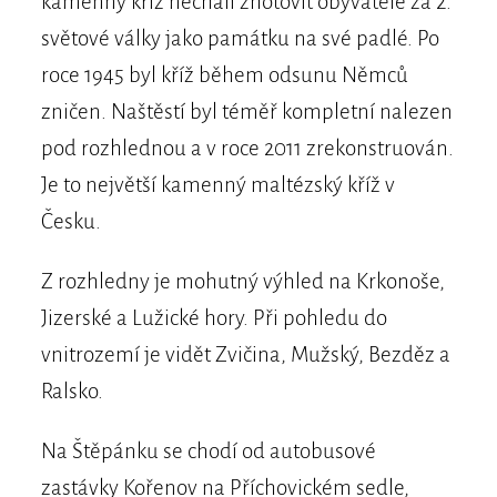
kamenný kříž nechali zhotovit obyvatelé za 2.
světové války jako památku na své padlé. Po
roce 1945 byl kříž během odsunu Němců
zničen. Naštěstí byl téměř kompletní nalezen
pod rozhlednou a v roce 2011 zrekonstruován.
Je to největší kamenný maltézský kříž v
Česku.
Z rozhledny je mohutný výhled na Krkonoše,
Jizerské a Lužické hory. Při pohledu do
vnitrozemí je vidět Zvičina, Mužský, Bezděz a
Ralsko.
Na Štěpánku se chodí od autobusové
zastávky Kořenov na Příchovickém sedle,