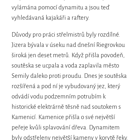
vylámána pomocí dynamitu a jsou teď
vyhledávaná kajakáři a raftery.
Důvody pro práci střelmistrů byly rozdílné.
Jizera bývala v úseku nad dnešní Riegrovkou
široká jen deset metrů. Když přišla povodeň,
soutěska se ucpala a voda zaplavila město
Semily daleko proti proudu. Dnes je soutěska
rozšířená a pod ní je vybudovaný jez, který
odvádí vodu podzemním potrubím k
historické elektrárně těsně nad soutokem s
Kamenicí. Kamenice přišla o své největší
peřeje kvůli splavování dřeva. Dynamitem
byly odstřeleny největší kameny v korytě řeky.