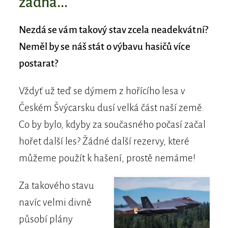
žádná...
Nezdá se vám takový stav zcela neadekvátní?
Neměl by se náš stát o výbavu hasičů více
postarat?
Vždyť už teď se dýmem z hořícího lesa v
Českém Švýcarsku dusí velká část naší země.
Co by bylo, kdyby za současného počasí začal
hořet další les? Žádné další rezervy, které
můžeme použít k hašení, prostě nemáme!
Za takového stavu
navíc velmi divně
působí plány