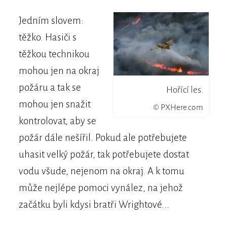
Jedním slovem:
těžko. Hasiči s
těžkou technikou
mohou jen na okraj
požáru a tak se
Hořící les.
mohou jen snažit
© PXHere.com
kontrolovat, aby se
požár dále nešířil. Pokud ale potřebujete
uhasit velký požár, tak potřebujete dostat
vodu všude, nejenom na okraj. A k tomu
může nejlépe pomoci vynález, na jehož
začátku byli kdysi bratři Wrightové...