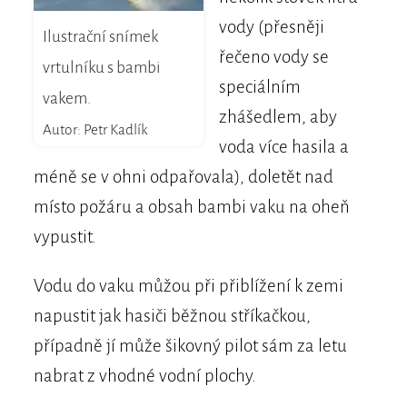
vody (přesněji
Ilustrační snímek
řečeno vody se
vrtulníku s bambi
speciálním
vakem.
zhášedlem, aby
Autor: Petr Kadlík
voda více hasila a
méně se v ohni odpařovala), doletět nad
místo požáru a obsah bambi vaku na oheň
vypustit.
Vodu do vaku můžou při přiblížení k zemi
napustit jak hasiči běžnou stříkačkou,
případně jí může šikovný pilot sám za letu
nabrat z vhodné vodní plochy.