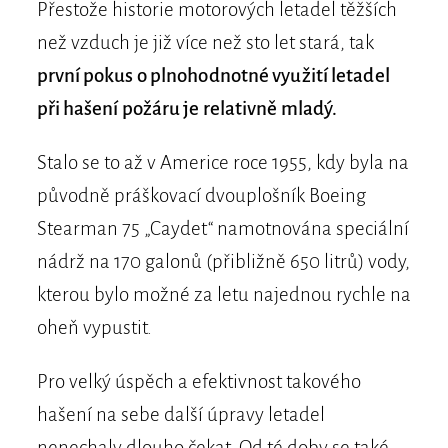
Přestože historie motorových letadel těžších
než vzduch je již více než sto let stará, tak
první pokus o plnohodnotné využití letadel
při hašení požáru je relativně mladý.
Stalo se to až v Americe roce 1955, kdy byla na
původně práškovací dvouplošník Boeing
Stearman 75 „Caydet“ namotnována speciální
nádrž na 170 galonů (přibližně 650 litrů) vody,
kterou bylo možné za letu najednou rychle na
oheň vypustit.
Pro velký úspěch a efektivnost takového
hašení na sebe další úpravy letadel
nenechaly dlouho čekat. Od té doby se také