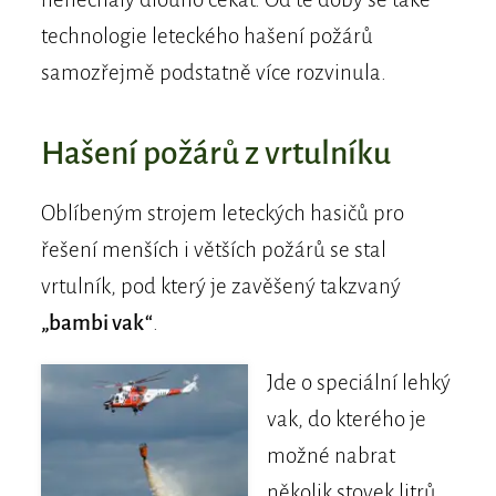
technologie leteckého hašení požárů
samozřejmě podstatně více rozvinula.
Hašení požárů z vrtulníku
Oblíbeným strojem leteckých hasičů pro
řešení menších i větších požárů se stal
vrtulník, pod který je zavěšený takzvaný
„bambi vak“
.
Jde o speciální lehký
vak, do kterého je
možné nabrat
několik stovek litrů