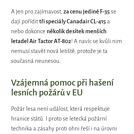
A jen pro zajímavost,
za cenu jediné F-35
se
dají pořídit
tři speciály Canadair CL-415
a
nebo dokonce
několik desítek menších
letadel Air Tactor AT-802
! A navíc se kvůli nim
nemusí stavět nová letiště, protože je ta
současná neunesou.
Vzájemná pomoc při hašení
lesních požárů v EU
Požár lesa není událost, která respektuje
hranice států. I proto se letecká požární
technika a zásahy proti ohni řeší i na úrovni