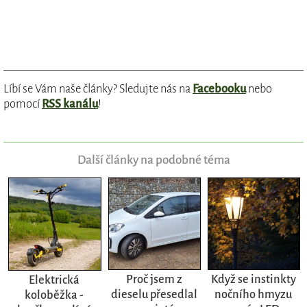
Líbí se Vám naše články? Sledujte nás na
Facebooku
nebo
pomocí
RSS kanálu
!
Další články na podobné téma
Proč jsem z
Když se instinkty
Elektrická
dieselu přesedlal
nočního hmyzu
koloběžka -