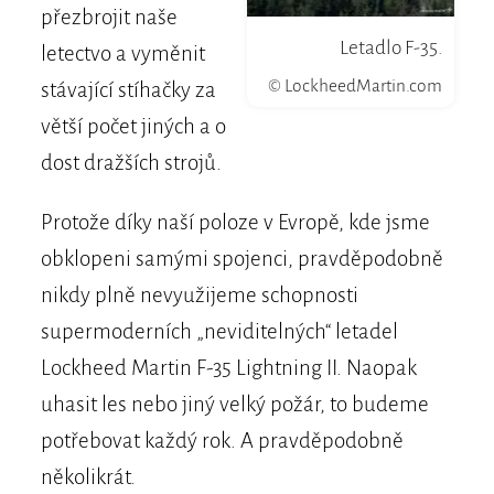
přezbrojit naše
Letadlo F-35.
letectvo a vyměnit
© LockheedMartin.com
stávající stíhačky za
větší počet jiných a o
dost dražších strojů.
Protože díky naší poloze v Evropě, kde jsme
obklopeni samými spojenci, pravděpodobně
nikdy plně nevyužijeme schopnosti
supermoderních „neviditelných“ letadel
Lockheed Martin F-35 Lightning II. Naopak
uhasit les nebo jiný velký požár, to budeme
potřebovat každý rok. A pravděpodobně
několikrát.