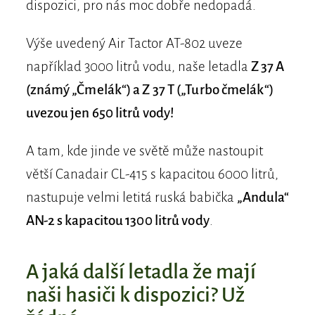
dispozici, pro nás moc dobře nedopadá.
Výše uvedený Air Tactor AT-802 uveze
například 3000 litrů vodu, naše letadla
Z 37 A
(známý „Čmelák“) a Z 37 T („Turbo čmelák“)
uvezou jen 650 litrů vody!
A tam, kde jinde ve světě může nastoupit
větší Canadair CL-415 s kapacitou 6000 litrů,
nastupuje velmi letitá ruská babička
„Andula“
AN-2 s kapacitou 1300 litrů vody
.
A jaká další letadla že mají
naši hasiči k dispozici? Už