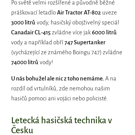
Po světě velmi rozšířené a původně běžné
práškovací letadlo
Air Tractor AT-802
uveze
3000 litrů
vody, hasičský obojživelný speciál
Canadair CL-415
zvládne více jak
6000 litrů
vody a například obří
747 Supertanker
(vycházející ze známého Boingu 747) zvládne
74000 litrů
vody!
U nás bohužel ale nic z toho nemáme.
A na
rozdíl od vrtulníků, zde nemohou našim
hasičů pomoci ani vojáci nebo policisté.
Letecká hasičská technika v
Česku