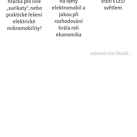
na ojetý
srazí s LED
hračka pro líné
elektromobil a
světlem
„surikaty“, nebo
jakou při
praktické řešení
rozhodování
elektrické
hrála roli
mikromobility?
ekonomika
zobrazit více článků...