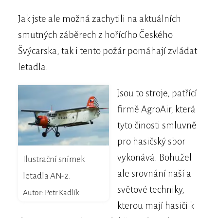
Jak jste ale možná zachytili na aktuálních
smutných záběrech z hořícího Českého
Švýcarska, tak i tento požár pomáhají zvládat
letadla.
Jsou to stroje, patřící
firmě AgroAir, která
tyto činosti smluvně
pro hasičský sbor
vykonává. Bohužel
Ilustrační snímek
ale srovnání naší a
letadla AN-2.
světové techniky,
Autor: Petr Kadlík
kterou mají hasiči k