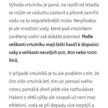
Výhoda vrtulníku je jasná, na rozdíl od letadla
se může ve vzduchu zastavit a přesně zamířit
vodu na to nejpotřebnější místo. Nevýhodou
je ale množství vody, které pod vrtulníkem
zavěšený vodní vak dokáže pojmout.
Podle
velikosti vrtulníku mají čeští hasiči k dispozici
vaky o velikosti necelých 500, 800 nebo 1000
litrů.
V případě vrtulníků je tu ale problém s tím, že
čím níže vrtulník letí, tím víc pomocí svého
rotoru pomáhá oheň ještě více rozfoukávat.
Hašení z větší výšky ale naopak už není moc
efektivní, voda se při dopadu více rozptýlí a