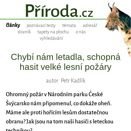
články
poznávací testy
témata
adresář
slovník
tapety na plochu
o nás
vyhledávání
Chybí nám letadla, schopná
hasit velké lesní požáry
autor: Petr Kadlík
Ohromný požár v Národním parku České
Švýcarsko nám připomenul, co dokáže oheň.
Máme ale proti hořícím lesům dostatečnou
obranu? Jak jsou na tom naši hasiči s leteckou
technikou?