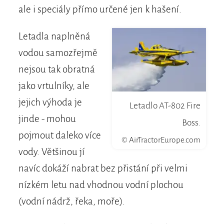
ale i speciály přímo určené jen k hašení.
Letadla naplněná
vodou samozřejmě
nejsou tak obratná
jako vrtulníky, ale
jejich výhoda je
Letadlo AT-802 Fire
jinde - mohou
Boss.
pojmout daleko více
© AirTractorEurope.com
vody. Většinou jí
navíc dokáží nabrat bez přistání při velmi
nízkém letu nad vhodnou vodní plochou
(vodní nádrž, řeka, moře).