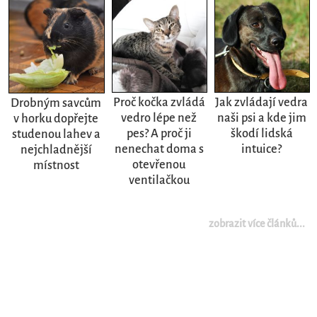
Proč kočka zvládá
Jak zvládají vedra
Drobným savcům
vedro lépe než
naši psi a kde jim
v horku dopřejte
pes? A proč ji
škodí lidská
studenou lahev a
nenechat doma s
intuice?
nejchladnější
otevřenou
místnost
ventilačkou
zobrazit více článků...