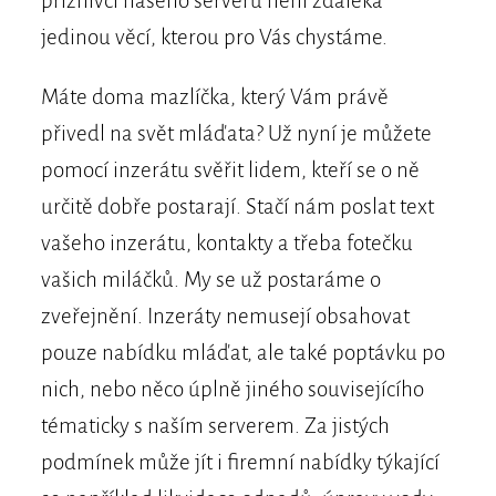
příznivci našeho serveru není zdaleka
jedinou věcí, kterou pro Vás chystáme.
Máte doma mazlíčka, který Vám právě
přivedl na svět mláďata? Už nyní je můžete
pomocí inzerátu svěřit lidem, kteří se o ně
určitě dobře postarají. Stačí nám poslat text
vašeho inzerátu, kontakty a třeba fotečku
vašich miláčků. My se už postaráme o
zveřejnění. Inzeráty nemusejí obsahovat
pouze nabídku mláďat, ale také poptávku po
nich, nebo něco úplně jiného souvisejícího
tématicky s naším serverem. Za jistých
podmínek může jít i firemní nabídky týkající