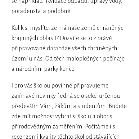
se například likvidace odpadů, úpravy vody,
poradenství a podobně.
Kolik si myslíte, že má naše země chráněných
krajinných oblastí? Dozvíte se to z právě
připravované databáze všech chráněných
území u nás. Od těch maloplošných počínaje
a národními parky konče.
I pro vás školou povinné připravujeme
zajímavé novinky. Jedná se o sekci určenou
především Vám, žákům a studentům. Budete
zde mít možnost vybrat si školu a obor s
přírodovědným zaměřením. Počítáme i s
recenzemi kvality těchto škol od stávajících