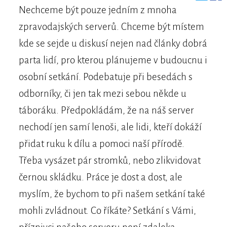
Nechceme být pouze jedním z mnoha
zpravodajských serverů. Chceme být místem
kde se sejde u diskusí nejen nad články dobrá
parta lidí, pro kterou plánujeme v budoucnu i
osobní setkání. Podebatuje při besedách s
odborníky, či jen tak mezi sebou někde u
táboráku. Předpokládám, že na náš server
nechodí jen samí lenoši, ale lidi, kteří dokáží
přidat ruku k dílu a pomoci naší přírodě.
Třeba vysázet pár stromků, nebo zlikvidovat
černou skládku. Práce je dost a dost, ale
myslím, že bychom to při našem setkání také
mohli zvládnout. Co říkáte? Setkání s Vámi,