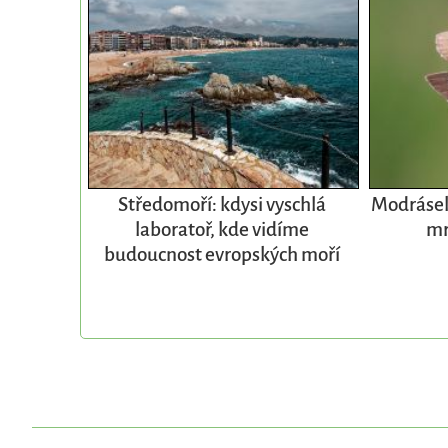
Středomoří: kdysi vyschlá
Modrásek 
laboratoř, kde vidíme
mr
budoucnost evropských moří