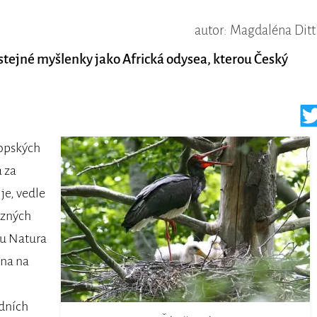
autor: Magdaléna Ditt
 stejné myšlenky jako Africká odysea, kterou Český
ropských
 za
je, vedle
ůzných
ou Natura
ána na
odních