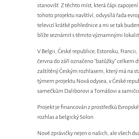
stanovišť. Z těchto míst, která čápi zapojení
tohoto projektu navštíví, odvysílá řada evr
televizí krátké pohlednice a mi se tak bud
blíže seznámit s těmito významnými lokali
V Belgii, České republice, Estonsku, Franci
června do září označeno "batůžky" celkem 
zaštítěný Českým rozhlasem, který má na star
týmem projektu Nová odysea, v České repub
samečkům Daliborovi a Tomášovi a samičce 
Projekt je financován z prostředků Evropsk
rozhlas a belgický Solon.
Nové zprávičky nejen o našich, ale všech dvac