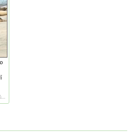
bo
í
...