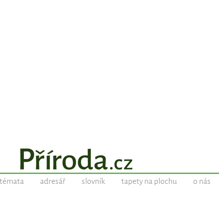
témata
adresář
slovník
tapety na plochu
o nás