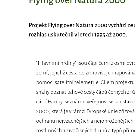
Flying over Natura 2000
Projekt Flying over Natura 2000 vychází ze
rozhlas uskutečnil v letech 1995 až 2000.
"Hlavními hrdiny" jsou čápi černí z osmi ev
zemí, jejichž cesta do zimovišť je mapována
pomoci satelitní telemetrie. Cílem projektu 
snahy poznat tahové cesty čápů černých z r
částí Evropy, seznámit veřejnost se soustav
2000, která je v rámci Evropské unie zřizov
ochranu nejvzácnějších a nejohroženějších
rostlinných a živočišných druhů a typů přír