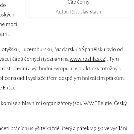
Čáp černý
 do
Autor: Rostislav Stach
opských
eme moci
tami.
i, Lotyšsku, Lucembursku, Maďarsku a Španělsku bylo od
dvacet čápů černých (seznam na
www.rozhlas.cz
). Tým
ost střední a východní Evropu a je prakticky totožný s
lice nasadil vysílače třem dospělým hnízdícím ptákům:
Elišce.
é komise a hlavními organizátory jsou WWF Belgie, Český
eti ptácích uslyšíte každé úterý a pátek v 9:50 ve vysílání