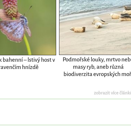
Podmořské louky, mrtvo ne
bahenní – lstivý host v
masy ryb, aneb různá
avenčím hnízdě
biodiverzita evropských moř
zobrazit více článků