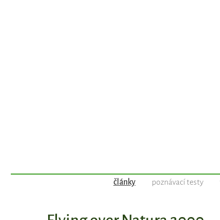
články
poznávací testy