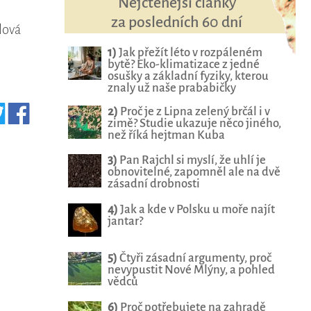
Nejčtenější články
za posledních 60 dní
lová
1)
Jak přežít léto v rozpáleném
bytě? Eko-klimatizace z jedné
osušky a základní fyziky, kterou
znaly už naše prababičky
2)
Proč je z Lipna zelený brčál i v
zimě? Studie ukazuje něco jiného,
než říká hejtman Kuba
3)
Pan Rajchl si myslí, že uhlí je
obnovitelné, zapomněl ale na dvě
zásadní drobnosti
4)
Jak a kde v Polsku u moře najít
jantar?
5)
Čtyři zásadní argumenty, proč
nevypustit Nové Mlýny, a pohled
vědců
6)
Proč potřebujete na zahradě