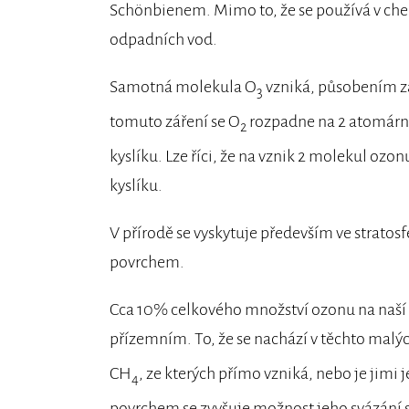
Schönbienem. Mimo to, že se používá v chem
odpadních vod.
Samotná molekula O
vzniká, působením z
3
tomuto záření se O
rozpadne na 2 atomární
2
kyslíku. Lze říci, že na vznik 2 molekul ozon
kyslíku.
V přírodě se vyskytuje především ve stratos
povrchem.
Cca 10% celkového množství ozonu na naší p
přízemním. To, že se nachází v těchto mal
CH
, ze kterých přímo vzniká, nebo je jim
4
povrchem se zvyšuje možnost jeho svázání s