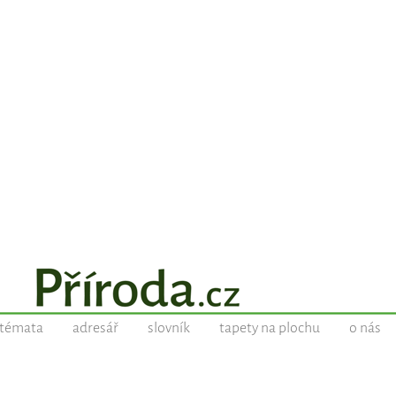
témata
adresář
slovník
tapety na plochu
o nás