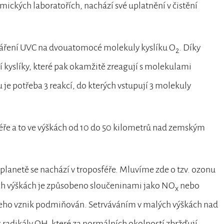
ických laboratořích, nachází své uplatnění v čistění
áření UVC na dvouatomocé molekuly kyslíku O
. Díky
2
 kyslíky, které pak okamžitě zreagují s molekulami
u je potřeba 3 reakcí, do kterých vstupují 3 molekuly
féře a to ve výškách od 10 do 50 kilometrů nad zemským
lanetě se nachází v troposféře. Mluvíme zde o tzv. ozonu
ých výškách je způsobeno sloučeninami jako NO
nebo
x
i jeho vznik podmiňován. Setrváváním v malých výškách nad
 radikály OH, které za normálních okolností zbržďují