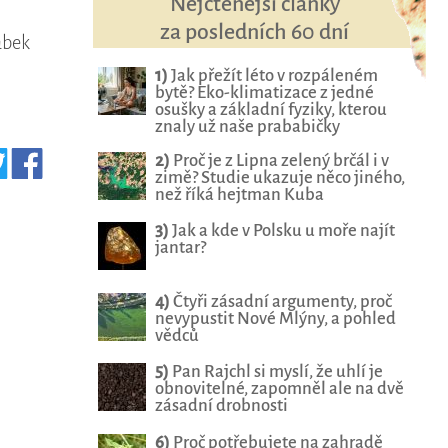
Nejčtenější články
za posledních 60 dní
ábek
1)
Jak přežít léto v rozpáleném
bytě? Eko-klimatizace z jedné
osušky a základní fyziky, kterou
znaly už naše prababičky
2)
Proč je z Lipna zelený brčál i v
zimě? Studie ukazuje něco jiného,
než říká hejtman Kuba
3)
Jak a kde v Polsku u moře najít
jantar?
4)
Čtyři zásadní argumenty, proč
nevypustit Nové Mlýny, a pohled
vědců
5)
Pan Rajchl si myslí, že uhlí je
obnovitelné, zapomněl ale na dvě
zásadní drobnosti
6)
Proč potřebujete na zahradě