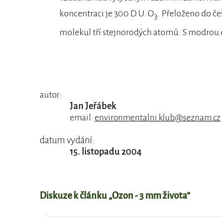
koncentraci je 300 D.U. O
. Přeloženo do češ
3
molekul tří stejnorodých atomů. S modrou
autor:
Jan Jeřábek
email:
environmentalni.klub@seznam.cz
datum vydání:
15. listopadu 2004
Diskuze k článku „Ozon - 3 mm života“