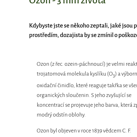
Ozon - 3 mm života
Kdybyste jste se někoho zeptali, jaké jsou 
prostředím, dozajista by se zmínil o poškoz
Ozon (z řec. ozein-páchnoucí) je velmi reakt
trojatomová molekula kyslíku (O
) a výbor
3
oxidační činidlo, které reaguje takřka se vš
organických sloučenin. S jeho zvyšující se
koncentrací se projevuje jeho barva, která 
modrý odstín oblohy.
Ozon byl objeven v roce 1839 vědcem C. F.