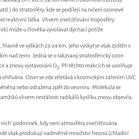
atd.) do stratosféry, kde se podílejí na ničení ozonové
dost reaktivní látka. Vlivem znečišťování troposféry
ik) může u člověka vyvolávat dýchací potíže.
 hlavně ve výškách 23-24 km, jeho výskyt je však zjištěn v
 km nad zemi. Jedná se o takzvaný stratosférický ozon.
ce a znovu vystavování O
. Při těchto reakcích se uvolňuje
3
ra ohřívána. Ozon se zde střetává s kosmickým zářením UVC
eměněna nebo odražena zpět do vesmíru. Molekula se
mžiků vlivem nestálosti radikálů kyslíku znovu objevila,
lních" podmínek, kdy není atmosféra znečišťována
 Lidé však produkují nadměrné množství freonů (chladící