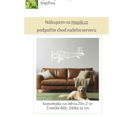
kopřivu
Nákupem na
Hapík.cz
podpoříte chod našeho serveru
Samolepka na stěnu Zlín Z-37
Čmelák Bílá, Délka 55 cm