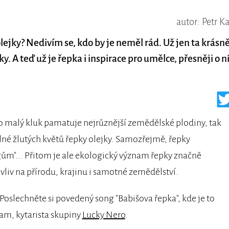
autor: Petr K
lejky? Nedivím se, kdo by je neměl rád. Už jen ta krásn
y. A teď už je řepka i inspirace pro umělce, přesněji o n
ko malý kluk pamatuje nejrůznější zemědělské plodiny, tak
né žlutých květů řepky olejky. Samozřejmě, řepky
gům"... Přitom je ale ekologický význam řepky značně
 vliv na přírodu, krajinu i samotné zemědělství.
. Poslechněte si povedený song "Babišova řepka", kde je to
Sam, kytarista skupiny
Lucky Nero
.