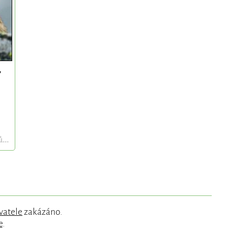
,
...
vatele
zakázáno.
e
.