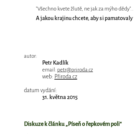
"Všechno kvete žlutě, ne jak za mýho dědy"..
A jakou krajinu chcete, aby si pamatovaly 
autor:
Petr Kadlík
email:
petr@priroda.cz
web:
Přiroda.cz
datum vydání:
31. května 2015
Diskuze k článku „Píseň o řepkovém poli“