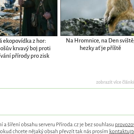
Na Hromnice, na Den sviště
 ekopovídka z hor:
hezky ať je příště
ošův krvavý boj proti
vání přírody pro zisk
zobrazit více článků
í a šíření obsahu serveru Příroda.cz je bez souhlasu
provozo
okud chcete nějaký obsah převzít tak nás prosím
kontaktujt