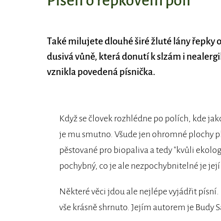
Píseň o řepkovém poli
Také milujete dlouhé širé žluté lány řepky o
dusivá vůně, která donutí k slzám i nealergik
vznikla povedená písnička.
Když se človek rozhlédne po polích, kde ja
je mu smutno. Všude jen ohromné plochy pl
pěstované pro biopaliva a tedy "kvůli ekolo
pochybný, co je ale nezpochybnitelné je její
Některé věci jdou ale nejlépe vyjádřit písní
vše krásně shrnuto. Jejím autorem je Budy 