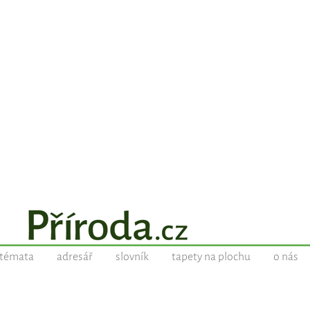
témata
adresář
slovník
tapety na plochu
o nás