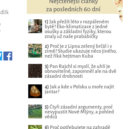
Nejčtenější články
za posledních 60 dní
adlík
1)
Jak přežít léto v rozpáleném
ě
bytě? Eko-klimatizace z jedné
osušky a základní fyziky, kterou
í
znaly už naše prababičky
2)
Proč je z Lipna zelený brčál i v
zimě? Studie ukazuje něco jiného,
než říká hejtman Kuba
3)
Pan Rajchl si myslí, že uhlí je
obnovitelné, zapomněl ale na dvě
zásadní drobnosti
4)
Jak a kde v Polsku u moře najít
jantar?
5)
Čtyři zásadní argumenty, proč
nevypustit Nové Mlýny, a pohled
vědců
6)
Proč potřebujete na zahradě