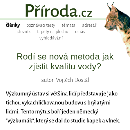
články
poznávací testy
témata
adresář
slovník
tapety na plochu
o nás
vyhledávání
Rodí se nová metoda jak
zjistit kvalitu vody?
autor: Vojtěch Dostál
Výzkumný ústav si většina lidí představuje jako
tichou vykachličkovanou budovu s brýlatými
lidmi. Tento mýtus boří jeden německý
"výzkumák", který se dal do studie kapek a vlnek.