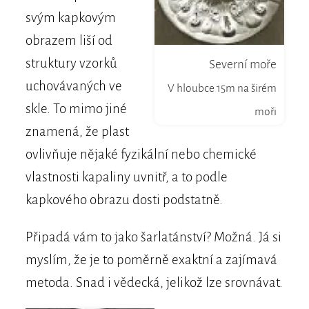
svým kapkovým
obrazem liší od
struktury vzorků
Severní moře
uchovávaných ve
V hloubce 15m na širém
skle. To mimo jiné
moři
znamená, že plast
ovlivňuje nějaké fyzikální nebo chemické
vlastnosti kapaliny uvnitř, a to podle
kapkového obrazu dosti podstatně.
Připadá vám to jako šarlatánství? Možná. Já si
myslím, že je to poměrně exaktní a zajímavá
metoda. Snad i vědecká, jelikož lze srovnávat.