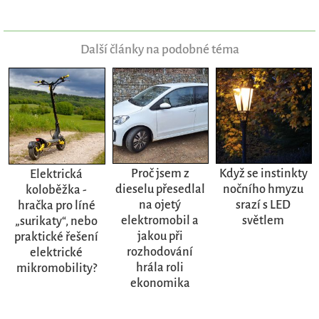
Další články na podobné téma
Proč jsem z
Když se instinkty
Elektrická
dieselu přesedlal
nočního hmyzu
koloběžka -
na ojetý
srazí s LED
hračka pro líné
elektromobil a
světlem
„surikaty“, nebo
jakou při
praktické řešení
rozhodování
elektrické
hrála roli
mikromobility?
ekonomika