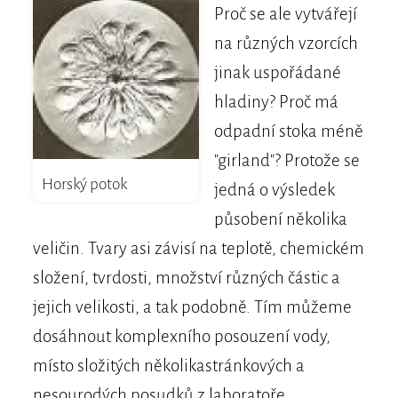
Proč se ale vytvářejí
na různých vzorcích
jinak uspořádané
hladiny? Proč má
odpadní stoka méně
"girland"? Protože se
Horský potok
jedná o výsledek
působení několika
veličin. Tvary asi závisí na teplotě, chemickém
složení, tvrdosti, množství různých částic a
jejich velikosti, a tak podobně. Tím můžeme
dosáhnout komplexního posouzení vody,
místo složitých několikastránkových a
nesourodých posudků z laboratoře.