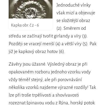
Jednoduché vlnky
však mizí a objevuje
se složitější obraz
Kapka obr. č.2 - 6
(2). Směrem od
středu se začínají tvořit girlandy a víry (3).
Později se vracejí menší (4) a větší víry (5). Pak
již je kapkový obraz hotov (6).
Závěry jsou úžasné. Výsledný obraz je při
opakovaném rozboru jednoho vzorku vody
vždy téměř stejný, ale při porovnávání
několika vzorků najdeme výrazné rozdíly! Tak
lze při troše trpělivosti a shovívavosti
rozeznat špinavou vodu z Rýna, horský potok