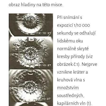
obraz hladiny na této misce.
Při snímání s
expozicí 1/10 000
sekundy se odhalují
lidskému oku
normálně skryté
kresby přírody (viz
obrázek č.1). Nejprve
vznikne kráter a
kruhová vlna s
množstvím
soustředných,
kapilárních vln (1).