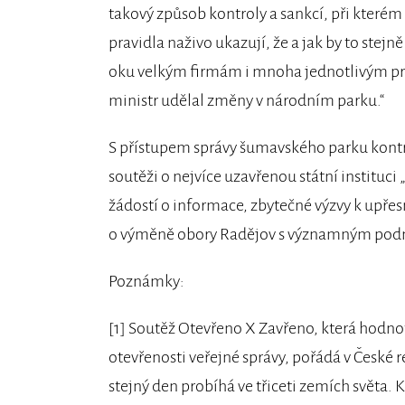
takový způsob kontroly a sankcí, při které
pravidla naživo ukazují, že a jak by to stejn
oku velkým firmám i mnoha jednotlivým pra
ministr udělal změny v národním parku.“
S přístupem správy šumavského parku kontr
soutěži o nejvíce uzavřenou státní instituci
žádostí o informace, zbytečné výzvy k upře
o výměně obory Radějov s významným podni
Poznámky:
[1] Soutěž Otevřeno X Zavřeno, která hodnotí
otevřenosti veřejné správy, pořádá v České 
stejný den probíhá ve třiceti zemích světa.