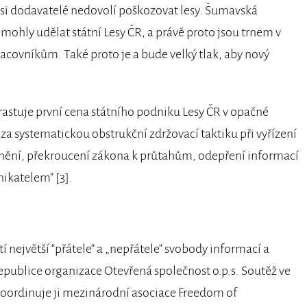
m si dodavatelé nedovolí poškozovat lesy. Šumavská
ě mohly udělat státní Lesy ČR, a právě proto jsou trnem v
covníkům. Také proto je a bude velký tlak, aby nový
astuje první cena státního podniku Lesy ČR v opačné
 „za systematickou obstrukční zdržovací taktiku při vyřízení
snění, překroucení zákona k průtahům, odepření informací
katelem“ [3].
 největší “přátele“ a „nepřátele“ svobody informací a
republice organizace Otevřená společnost o.p.s. Soutěž ve
 Koordinuje ji mezinárodní asociace Freedom of