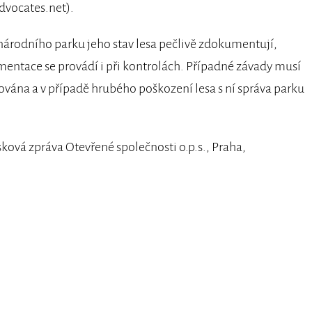
vocates.net).
i národního parku jeho stav lesa pečlivě zdokumentují,
ntace se provádí i při kontrolách. Případné závady musí
ována a v případě hrubého poškození lesa s ní správa parku
sková zpráva Otevřené společnosti o.p.s., Praha,