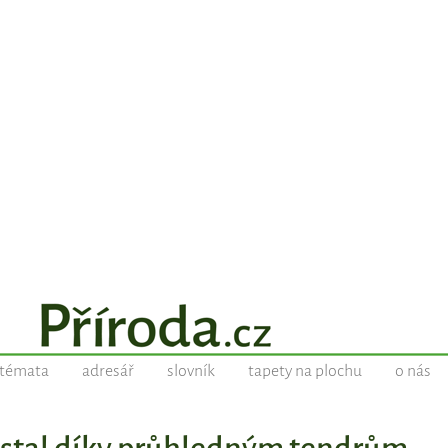
témata
adresář
slovník
tapety na plochu
o nás