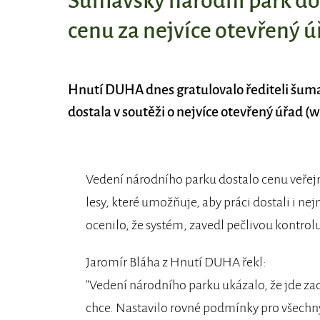
Šumavský národní park do
cenu za nejvíce otevřený ú
Hnutí DUHA dnes gratulovalo řediteli šuma
dostala v soutěži o nejvíce otevřený úřad (w
Vedení národního parku dostalo cenu veřejn
lesy, které umožňuje, aby práci dostali i n
ocenilo, že systém, zavedl pečlivou kontrolu 
Jaromír Bláha z Hnutí DUHA řekl:
"Vedení národního parku ukázalo, že jde zad
chce. Nastavilo rovné podmínky pro všechny