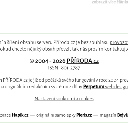
zobrazit více článků
í a šíření obsahu serveru Příroda.cz je bez souhlasu
provozo
okud chcete nějaký obsah převzít tak nás prosím
kontaktujt
© 2004 - 2026
PŘÍRODA.cz
ISSN 1801-2787
 PŘÍRODA.cz je již od počátků svého fungování v roce 2004 pr
na originálním redakčním systému z dílny
Perpetum
web design
Nastavení soukromí a cookies
korace
Hapík.cz
—
originální samolepky
Pieris.cz
—
magazín
Bejvá