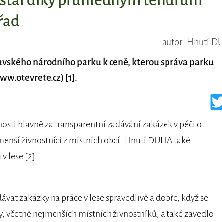
stal díky průhledným tendrům
řad
autor: Hnutí 
vského národního parku k ceně, kterou správa parku
ww.otevrete.cz) [1].
osti hlavně za transparentní zadávání zakázek v péči o
ejmenší živnostníci z místních obcí. Hnutí DUHA také
v lese [2].
ávat zakázky na práce v lese spravedlivě a dobře, když se
, včetně nejmenších místních živnostníků, a také zavedlo