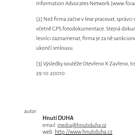
Information Advocates Network (www.foiad
[2] Než firma začne v lese pracovat, správc
včetně GPS fotodokumentace. Stejná dokume
lesníci zaznamenat, firma je za ně sankcion
ukončí smlouvu.
[3] Výsledky soutěže Otevřeno X Zavřeno, ti
29.10.20010
autor:
Hnutí DUHA
email:
media@hnutiduha.cz
web:
http://www.hnutiduha.cz