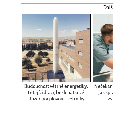
Dalš
Budoucnost větrné energetiky:
Nečekané
Létající draci, bezlopatkové
Jak spr
stožárky a plovoucí větrníky
zv