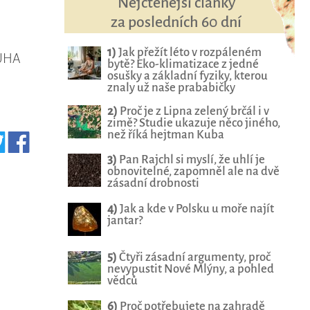
Nejčtenější články
za posledních 60 dní
1)
Jak přežít léto v rozpáleném
DUHA
bytě? Eko-klimatizace z jedné
osušky a základní fyziky, kterou
znaly už naše prababičky
2)
Proč je z Lipna zelený brčál i v
zimě? Studie ukazuje něco jiného,
než říká hejtman Kuba
3)
Pan Rajchl si myslí, že uhlí je
obnovitelné, zapomněl ale na dvě
zásadní drobnosti
4)
Jak a kde v Polsku u moře najít
jantar?
5)
Čtyři zásadní argumenty, proč
nevypustit Nové Mlýny, a pohled
vědců
6)
Proč potřebujete na zahradě