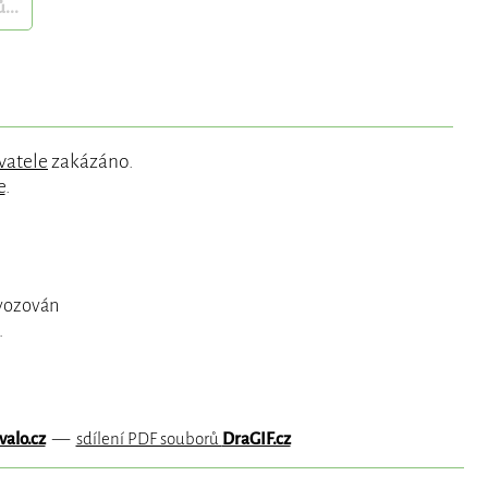
...
vatele
zakázáno.
e
.
ovozován
.
valo.cz
—
sdílení PDF souborů
DraGIF.cz