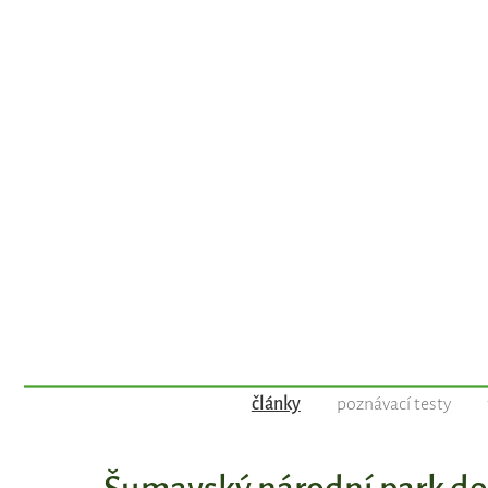
články
poznávací testy