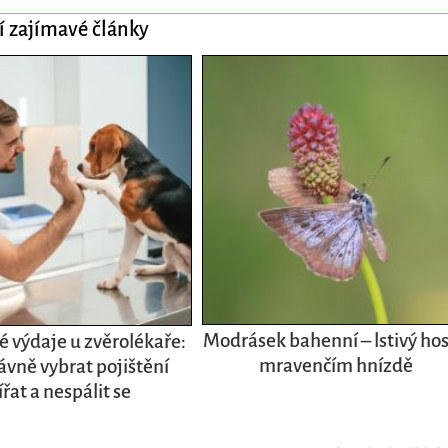
í zajímavé články
Modrásek bahenní – lstivý hos
 výdaje u zvěrolékaře:
mravenčím hnízdě
ávně vybrat pojištění
ířat a nespálit se