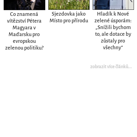
Sjezdovka jako
Hladík k Nové
Co znamená
Místo pro přírodu
zelené úsporám:
vítězství Pétera
„Snížili bychom
Magyara v
to, ale dotace by
Maďarsku pro
zůstaly pro
evropskou
všechny“
zelenou politiku?
zobrazit více článků...