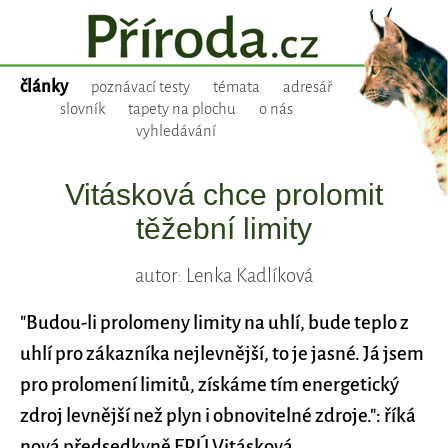
články
poznávací testy
témata
adresář
slovník
tapety na plochu
o nás
vyhledávání
Vitásková chce prolomit
těžební limity
autor: Lenka Kadlíková
"Budou-li prolomeny limity na uhlí, bude teplo z
uhlí pro zákazníka nejlevnější, to je jasné. Já jsem
pro prolomení limitů, získáme tím energetický
zdroj levnější než plyn i obnovitelné zdroje.": říká
nová předsedkyně ERÚ Vitásková