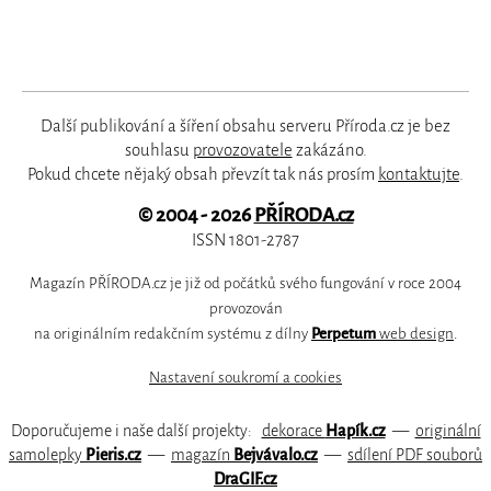
Další publikování a šíření obsahu serveru Příroda.cz je bez
souhlasu
provozovatele
zakázáno.
Pokud chcete nějaký obsah převzít tak nás prosím
kontaktujte
.
© 2004 - 2026
PŘÍRODA.cz
ISSN 1801-2787
Magazín PŘÍRODA.cz je již od počátků svého fungování v roce 2004
provozován
na originálním redakčním systému z dílny
Perpetum
web design
.
Nastavení soukromí a cookies
Doporučujeme i naše další projekty:
dekorace
Hapík.cz
—
originální
samolepky
Pieris.cz
—
magazín
Bejvávalo.cz
—
sdílení PDF souborů
DraGIF.cz