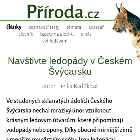
články
poznávací testy
témata
adresář
slovník
tapety na plochu
o nás
vyhledávání
Navštivte ledopády v Českém
Švýcarsku
autor: Lenka Kadlíková
Ve studených sklanatých údolích Českého
Švýcarska nechal mrazivý únor vzniknout
krásným ledovým útvarům, které připomínají
vodopády nebo opony. Díky obecně mírnější zimě
s menším množstvím sněhu jsou ledopády