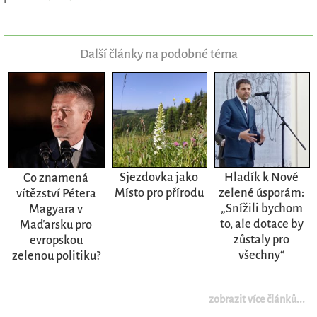
Další články na podobné téma
Sjezdovka jako
Hladík k Nové
Co znamená
Místo pro přírodu
zelené úsporám:
vítězství Pétera
„Snížili bychom
Magyara v
to, ale dotace by
Maďarsku pro
zůstaly pro
evropskou
všechny“
zelenou politiku?
zobrazit více článků...