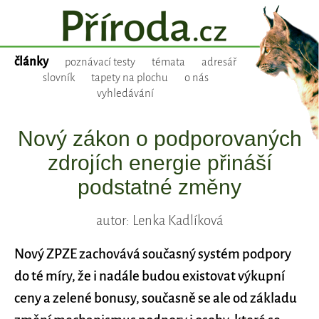
články
poznávací testy
témata
adresář
slovník
tapety na plochu
o nás
vyhledávání
Nový zákon o podporovaných
zdrojích energie přináší
podstatné změny
autor: Lenka Kadlíková
Nový ZPZE zachovává současný systém podpory
do té míry, že i nadále budou existovat výkupní
ceny a zelené bonusy, současně se ale od základu