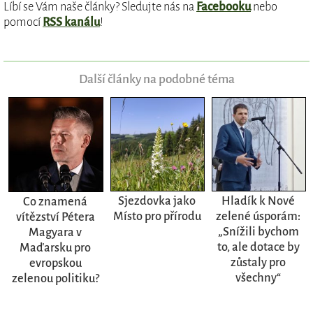
Líbí se Vám naše články? Sledujte nás na
Facebooku
nebo
pomocí
RSS kanálu
!
Další články na podobné téma
Sjezdovka jako
Hladík k Nové
Co znamená
Místo pro přírodu
zelené úsporám:
vítězství Pétera
„Snížili bychom
Magyara v
to, ale dotace by
Maďarsku pro
zůstaly pro
evropskou
všechny“
zelenou politiku?