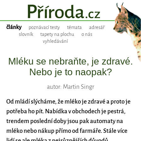
články
poznávací testy
témata
adresář
slovník
tapety na plochu
o nás
vyhledávání
Mléku se nebraňte, je zdravé.
Nebo je to naopak?
autor: Martin Singr
Od mládí slýcháme, že mléko je zdravé a proto je
potřeba ho pít. Nabídka v obchodech je pestrá,
trendem poslední doby jsou pak automaty na
mléko nebo nákup přímo od farmáře. Stále více
lidí se ale mléka z nejrůznějších důvodů