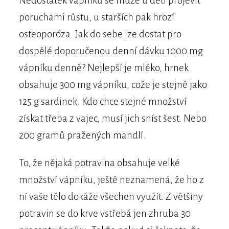
Nedostatek vápníku se může u dětí projevit
poruchami růstu, u starších pak hrozí
osteoporóza. Jak do sebe lze dostat pro
dospělé doporučenou denní dávku 1000 mg
vápníku denně? Nejlepší je mléko, hrnek
obsahuje 300 mg vápníku, cože je stejně jako
125 g sardinek. Kdo chce stejné množství
získat třeba z vajec, musí jich sníst šest. Nebo
200 gramů pražených mandlí.
To, že nějaká potravina obsahuje velké
množství vápníku, ještě neznamená, že ho z
ní vaše tělo dokáže všechen využít. Z většiny
potravin se do krve vstřebá jen zhruba 30