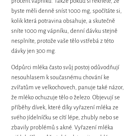
procent vápníku. Takže pokud si řeknete, že
byste měli denně sníst 1000 mg, spočítáte si,
kolik která potravina obsahuje, a skutečně
sníte 1000 mg vápníku, denní dávku stejně
nesplníte, protože vaše tělo vstřebá z této
dávky jen 300 mg.
Odpůrci mléka často svůj postoj odůvodňují
nesouhlasem k současnému chování ke
zvířatům ve velkochovech, panuje také názor,
že mléko ochuzuje tělo o železo. Objevují se
příběhy dívek, které díky vyřazení mléka ze
svého jídelníčku se cítí lépe, zhubly nebo se
zbavily problémů s akné. Vyřazení mléka