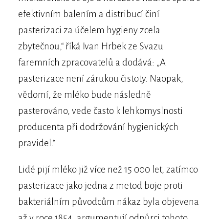
efektivním balením a distribucí činí
pasterizaci za účelem hygieny zcela
zbytečnou,“ říká Ivan Hrbek ze Svazu
faremních zpracovatelů a dodává: „A
pasterizace není zárukou čistoty. Naopak,
vědomí, že mléko bude následně
pasterováno, vede často k lehkomyslnosti
producenta při dodržování hygienických
pravidel.“
Lidé pijí mléko již více než 15 000 let, zatímco
pasterizace jako jedna z metod boje proti
bakteriálním původcům nákaz byla objevena
až v roce 1854, argumentují odpůrci tohoto