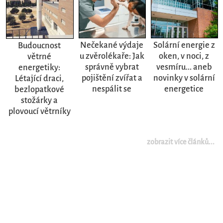
Nečekané výdaje
Solární energie z
Budoucnost
u zvěrolékaře: Jak
oken, v noci, z
větrné
správně vybrat
vesmíru... aneb
energetiky:
pojištění zvířat a
novinky v solární
Létající draci,
nespálit se
energetice
bezlopatkové
stožárky a
plovoucí větrníky
zobrazit více článků...