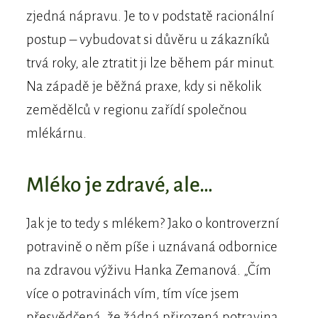
zjedná nápravu. Je to v podstatě racionální
postup – vybudovat si důvěru u zákazníků
trvá roky, ale ztratit ji lze během pár minut.
Na západě je běžná praxe, kdy si několik
zemědělců v regionu zařídí společnou
mlékárnu.
Mléko je zdravé, ale…
Jak je to tedy s mlékem? Jako o kontroverzní
potravině o něm píše i uznávaná odbornice
na zdravou výživu Hanka Zemanová. „Čím
více o potravinách vím, tím více jsem
přesvědčená, že žádná přirozená potravina