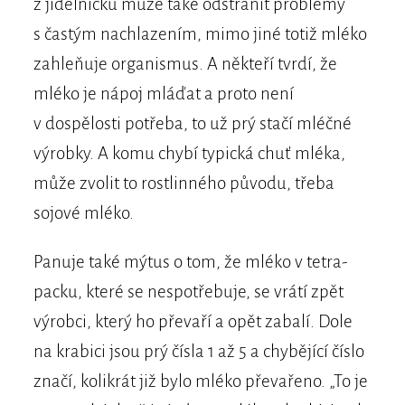
z jídelníčku může také odstranit problémy
s častým nachlazením, mimo jiné totiž mléko
zahleňuje organismus. A někteří tvrdí, že
mléko je nápoj mláďat a proto není
v dospělosti potřeba, to už prý stačí mléčné
výrobky. A komu chybí typická chuť mléka,
může zvolit to rostlinného původu, třeba
sojové mléko.
Panuje také mýtus o tom, že mléko v tetra-
packu, které se nespotřebuje, se vrátí zpět
výrobci, který ho převaří a opět zabalí. Dole
na krabici jsou prý čísla 1 až 5 a chybějící číslo
značí, kolikrát již bylo mléko převařeno. „To je