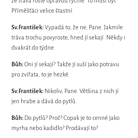
že tráva roste opravdu rychle. To musí být
Příměšťáci velice štastní.
Sv.František:
Vypadá to, že ne, Pane. Jakmile
tráva trochu povyroste, hned jí sekají. Někdy i
dvakrát do týdne.
Bůh:
Oni jí sekají? Takže jí suší jako potravu
pro zvířata, to je hezké.
Sv.František:
Nikoliv, Pane. Většina z nich jí
jen hrabe a dává do pytlů.
Bůh:
Do pytlů? Proč? Copak je to cenné jako
myrha nebo kadidlo? Prodávají to?