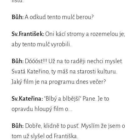
listů.
Bůh:
A odkud tento mulč berou?
Sv.František:
Oni kácí stromy a rozemelou je,
aby tento mulč vyrobili.
Bůh:
Dóóóst!!! Už na to raději nechci myslet.
Svatá Kateřino, ty máš na starosti kulturu.
Jaký film je na programu dnes večer?
Sv.Kateřina:
"Blbý a blbější" Pane. Je to
opravdu hloupý film o...
Bůh:
Dobře, klidně to pusť. Myslím že jsem o
tom už slyšel od Františka.