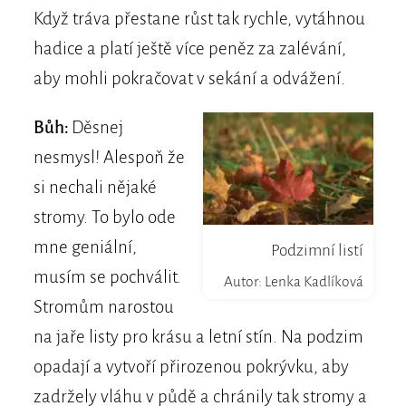
Když tráva přestane růst tak rychle, vytáhnou
hadice a platí ještě více peněz za zalévání,
aby mohli pokračovat v sekání a odvážení.
Bůh:
Děsnej
nesmysl! Alespoň že
si nechali nějaké
stromy. To bylo ode
mne geniální,
Podzimní listí
musím se pochválit.
Autor: Lenka Kadlíková
Stromům narostou
na jaře listy pro krásu a letní stín. Na podzim
opadají a vytvoří přirozenou pokrývku, aby
zadržely vláhu v půdě a chránily tak stromy a