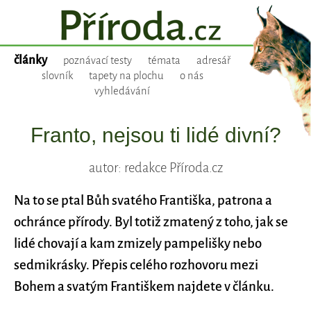
články
poznávací testy
témata
adresář
slovník
tapety na plochu
o nás
vyhledávání
Franto, nejsou ti lidé divní?
autor: redakce Příroda.cz
Na to se ptal Bůh svatého Františka, patrona a
ochránce přírody. Byl totiž zmatený z toho, jak se
lidé chovají a kam zmizely pampelišky nebo
sedmikrásky. Přepis celého rozhovoru mezi
Bohem a svatým Františkem najdete v článku.