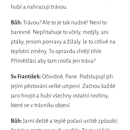
hubí a nahrazují trávou.
Bůh:
Trávou? Ale to je tak nudné! Není to
barevné. Nepřitahuje to včely, motýly, ani
ptáky, jenom ponravy a žížaly. Je to citlivé na
teplotní změny. To opravdu chtějí tihle
Příměšťáci aby tam rostla jen tráva?
Sv.František:
Očividně, Pane. Podstupují při
jejím pěstování velké utrpení. Začnou každé
jaro hnojit a hubí všechny ostatní rostliny,
které se v trávníku objeví.
Bůh:
Jarní deště a teplé počasí určitě způsobí,