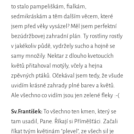
to stalo pampeliškám, fialkám,
sedmikráskám a těm dalším věcem, které
jsem před věky vysázel? Měl jsem perfektní
bezúdržbovej zahradní plán. Ty rostliny rostly
v jakékoliv půdě, vydržely sucho a hojně se
samy množily. Nektar z dlouho kvetoucích
květů přitahoval motýly, včely a hejna
zpěvných ptáků. Očekával jsem tedy, že všude
uvidím krásné zahrady plné barev a květů.
Ale všechno co vidím jsou jen zelené fleky :-(
Sv.František:
To všechno ten kmen, který se
tam usadil, Pane. Říkají si Příměšťáci. Začali
říkat tvým květinám "plevel", ze všech sil je