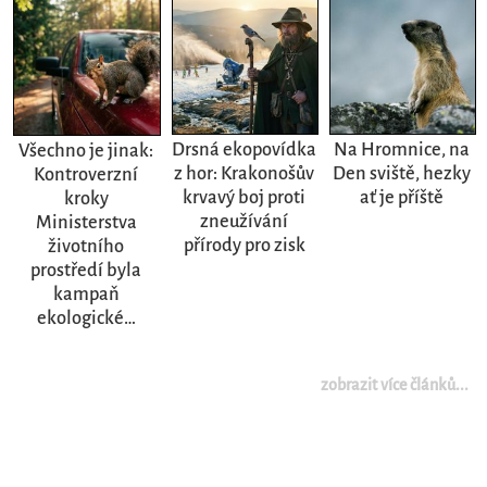
Drsná ekopovídka
Na Hromnice, na
Všechno je jinak:
z hor: Krakonošův
Den sviště, hezky
Kontroverzní
krvavý boj proti
ať je příště
kroky
zneužívání
Ministerstva
přírody pro zisk
životního
prostředí byla
kampaň
ekologické…
zobrazit více článků...