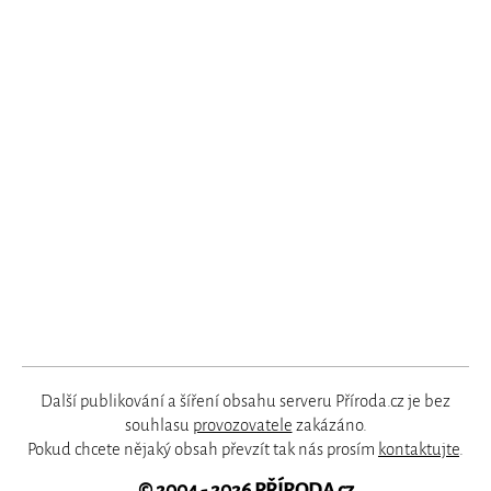
Další publikování a šíření obsahu serveru Příroda.cz je bez
souhlasu
provozovatele
zakázáno.
Pokud chcete nějaký obsah převzít tak nás prosím
kontaktujte
.
© 2004 - 2026
PŘÍRODA.cz