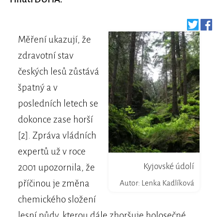
Měření ukazují, že
zdravotní stav
českých lesů zůstává
špatný a v
posledních letech se
dokonce zase horší
[2]. Zpráva vládních
expertů už v roce
Kyjovské údolí
2001 upozornila, že
příčinou je změna
Autor: Lenka Kadlíková
chemického složení
lesní půdy, kterou dále zhoršuje holosečné