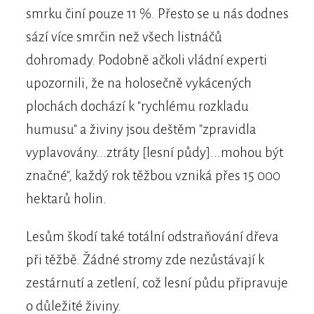
smrku činí pouze 11 %. Přesto se u nás dodnes
sází více smrčin než všech listnáčů
dohromady. Podobně ačkoli vládní experti
upozornili, že na holosečně vykácených
plochách dochází k "rychlému rozkladu
humusu" a živiny jsou deštěm "zpravidla
vyplavovány...ztráty [lesní půdy]...mohou být
značné", každý rok těžbou vzniká přes 15 000
hektarů holin.
Lesům škodí také totální odstraňování dřeva
při těžbě. Žádné stromy zde nezůstávají k
zestárnutí a zetlení, což lesní půdu připravuje
o důležité živiny.