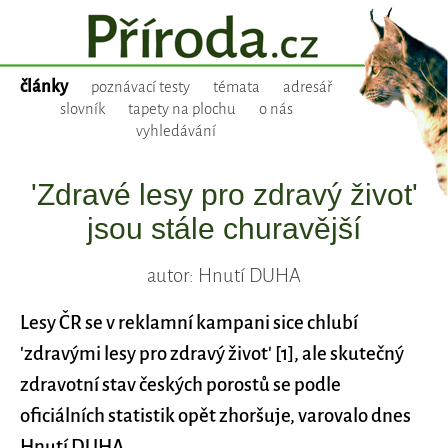
články
poznávací testy
témata
adresář
slovník
tapety na plochu
o nás
vyhledávání
'Zdravé lesy pro zdravý život'
jsou stále churavější
autor: Hnutí DUHA
Lesy ČR se v reklamní kampani sice chlubí
'zdravými lesy pro zdravý život' [1], ale skutečný
zdravotní stav českých porostů se podle
oficiálních statistik opět zhoršuje, varovalo dnes
Hnutí DUHA.