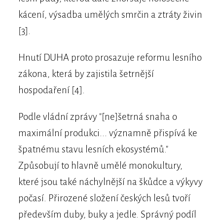
kácení, výsadba umělých smrčin a ztráty živin
[3].
Hnutí DUHA proto prosazuje reformu lesního
zákona, která by zajistila šetrnější
hospodaření [4].
Podle vládní zprávy "[ne]šetrná snaha o
maximální produkci... významně přispívá ke
špatnému stavu lesních ekosystémů."
Způsobují to hlavně umělé monokultury,
které jsou také náchylnější na škůdce a výkyvy
počasí. Přirozené složení českých lesů tvoří
především duby, buky a jedle. Správný podíl