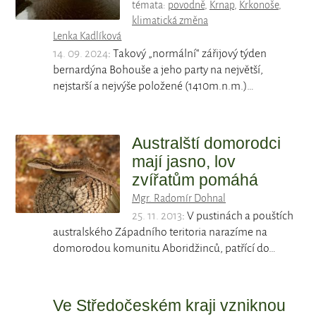
témata:
povodně
,
Krnap
,
Krkonoše
,
klimatická změna
Lenka Kadlíková
14. 09. 2024
: Takový „normální“ zářijový týden
bernardýna Bohouše a jeho party na největší,
nejstarší a nejvýše položené (1410m.n.m.)…
Australští domorodci
mají jasno, lov
zvířatům pomáhá
Mgr. Radomír Dohnal
25. 11. 2013
: V pustinách a pouštích
australského Západního teritoria narazíme na
domorodou komunitu Aboridžinců, patřící do…
Ve Středočeském kraji vzniknou