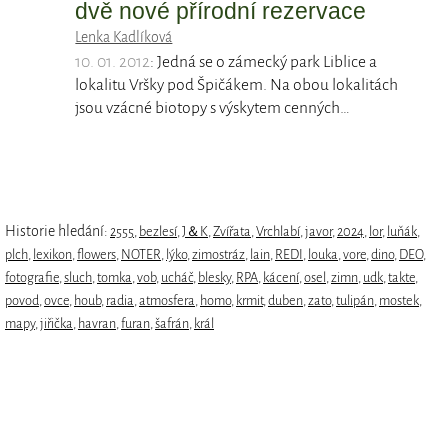
dvě nové přírodní rezervace
Lenka Kadlíková
10. 01. 2012
: Jedná se o zámecký park Liblice a
lokalitu Vršky pod Špičákem. Na obou lokalitách
jsou vzácné biotopy s výskytem cenných…
Historie hledání:
2555
,
bezlesí
,
J＆K
,
Zvířata
,
Vrchlabí
,
javor
,
2024
,
lor
,
luňák
,
plch
,
lexikon
,
flowers
,
NOTER
,
lýko
,
zimostráz
,
lain
,
REDI
,
louka
,
vore
,
dino
,
DEO
,
fotografie
,
sluch
,
tomka
,
vob
,
ucháč
,
blesky
,
RPA
,
kácení
,
osel
,
zimn
,
udk
,
takte
,
povod
,
ovce
,
houb
,
radia
,
atmosfera
,
homo
,
krmit
,
duben
,
zato
,
tulipán
,
mostek
,
mapy
,
jiřička
,
havran
,
furan
,
šafrán
,
král