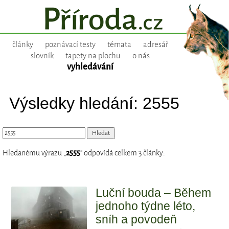
články
poznávací testy
témata
adresář
slovník
tapety na plochu
o nás
vyhledávání
Výsledky hledání: 2555
Hledanému výrazu „
2555
“ odpovídá celkem 3 články:
Luční bouda – Během
jednoho týdne léto,
sníh a povodeň