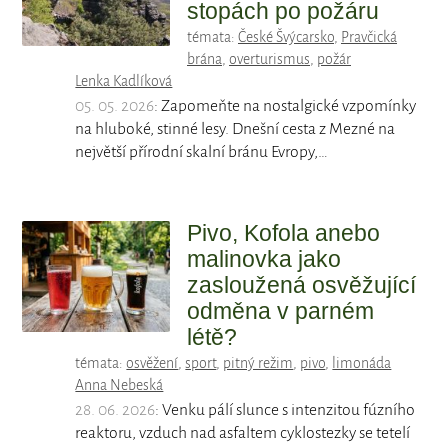
stopách po požáru
témata:
České Švýcarsko
,
Pravčická
brána
,
overturismus
,
požár
Lenka Kadlíková
05. 05. 2026
: Zapomeňte na nostalgické vzpomínky
na hluboké, stinné lesy. Dnešní cesta z Mezné na
největší přírodní skalní bránu Evropy,…
Pivo, Kofola anebo
malinovka jako
zasloužená osvěžující
odměna v parném
létě?
témata:
osvěžení
,
sport
,
pitný režim
,
pivo
,
limonáda
Anna Nebeská
28. 06. 2026
: Venku pálí slunce s intenzitou fúzního
reaktoru, vzduch nad asfaltem cyklostezky se tetelí