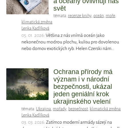
a oceány ovlivňují náš
svět
témata:
recenze knihy
,
oceán
,
moře
,
klimatická změna
Lenka Kadlíková
05. 01. 2026
: Většina z nás vnímá oceán jako
nekonečnou modrou plochu, kulisu pro dovolenou
nebo domov exotických ryb. Helen Czerski nám…
Ochrana přírody má
význam i v národní
bezpečnosti, ukázal
jeden geniální krok
ukrajinského velení
témata:
Ukrajina
,
mořady
,
bezpečnost
,
klimatická změna
Lenka Kadlíková
03. 03. 2026
: Zatímco moderní armády sázejí na