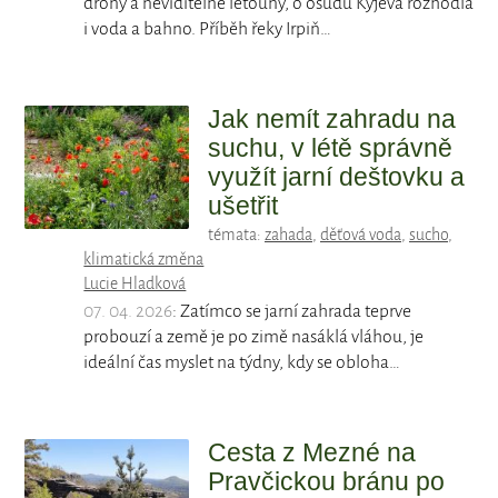
drony a neviditelné letouny, o osudu Kyjeva rozhodla
i voda a bahno. Příběh řeky Irpiň…
Jak nemít zahradu na
suchu, v létě správně
využít jarní deštovku a
ušetřit
témata:
zahada
,
děťová voda
,
sucho
,
klimatická změna
Lucie Hladková
07. 04. 2026
: Zatímco se jarní zahrada teprve
probouzí a země je po zimě nasáklá vláhou, je
ideální čas myslet na týdny, kdy se obloha…
Cesta z Mezné na
Pravčickou bránu po