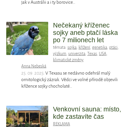
jak v Austrálii a i ty borovice…
Nečekaný kříženec
sojky aneb ptačí láska
po 7 milionech let
témata:
sojka
,
křížení
,
genetika
,
ptáci
,
výzkum
,
univerzita
,
Texas
,
USA
,
klimatické změny
Anna Nebeská
25. 09. 2025
: V Texasu se nedávno odehrál malý
ornitologický zázrak. Vědci ve volné přírodě objevili
křížence sojky chocholaté…
Venkovní sauna: místo,
kde zastavíte čas
REKLAMA