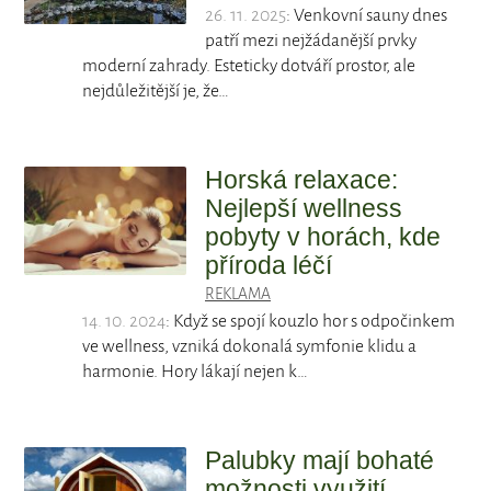
26. 11. 2025
: Venkovní sauny dnes
patří mezi nejžádanější prvky
moderní zahrady. Esteticky dotváří prostor, ale
nejdůležitější je, že…
Horská relaxace:
Nejlepší wellness
pobyty v horách, kde
příroda léčí
REKLAMA
14. 10. 2024
: Když se spojí kouzlo hor s odpočinkem
ve wellness, vzniká dokonalá symfonie klidu a
harmonie. Hory lákají nejen k…
Palubky mají bohaté
možnosti využití