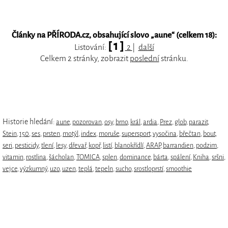
Články na PŘÍRODA.cz, obsahující slovo „
aune
“ (celkem 18):
[ 1 ]
Listování:
2
|
další
Celkem 2 stránky, zobrazit
poslední
stránku.
Historie hledání:
aune
,
pozorovan
,
osy
,
brno
,
král
,
ardia
,
Prez
,
glob
,
parazit
,
Stein
,
150
,
ses
,
prsten
,
motýl
,
index
,
moruše
,
supersport
,
vysočina
,
břečtan
,
bout
,
seri
,
pesticidy
,
tlení
,
lesy
,
dřevař
,
kopř
,
listí
,
blanokřídlí
,
ARAP
,
barrandien
,
podzim
,
vitamin
,
rostlina
,
šácholan
,
TOMICA
,
splen
,
dominance
,
bárta
,
spálení
,
Kniha
,
sršni
,
vejce
,
výzkumný
,
uzo
,
uzen
,
teplá
,
tepeln
,
sucho
,
srostloprstí
,
smoothie