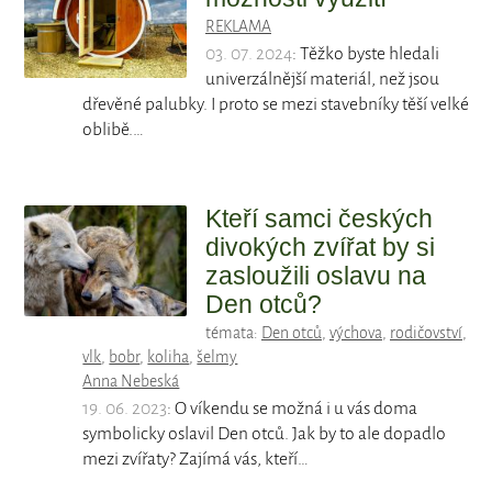
REKLAMA
03. 07. 2024
: Těžko byste hledali
univerzálnější materiál, než jsou
dřevěné palubky. I proto se mezi stavebníky těší velké
oblibě.…
Kteří samci českých
divokých zvířat by si
zasloužili oslavu na
Den otců?
témata:
Den otců
,
výchova
,
rodičovství
,
vlk
,
bobr
,
koliha
,
šelmy
Anna Nebeská
19. 06. 2023
: O víkendu se možná i u vás doma
symbolicky oslavil Den otců. Jak by to ale dopadlo
mezi zvířaty? Zajímá vás, kteří…