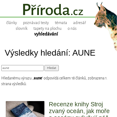
články
poznávací testy
témata
adresář
slovník
tapety na plochu
o nás
vyhledávání
Výsledky hledání: AUNE
Hledanému výrazu „
aune
“ odpovídá celkem 18 článků, zobrazena 1.
strana výsledků:
Recenze knihy Stroj
zvaný oceán, jak moře