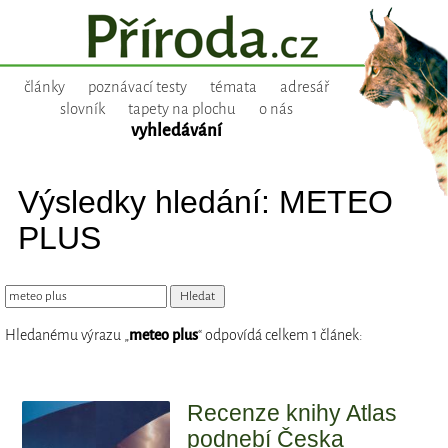
články
poznávací testy
témata
adresář
slovník
tapety na plochu
o nás
vyhledávání
Výsledky hledání: METEO
PLUS
Hledanému výrazu „
meteo plus
“ odpovídá celkem 1 článek:
Recenze knihy Atlas
podnebí Česka