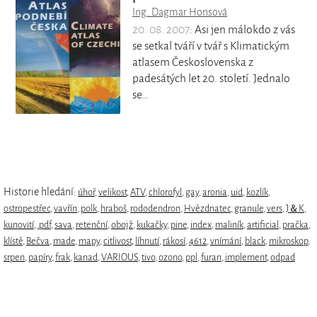
Ing. Dagmar Honsová
20. 08. 2007
: Asi jen málokdo z vás
se setkal tváří v tvář s Klimatickým
atlasem Československa z
padesátých let 20. století. Jednalo
se…
Historie hledání:
úhoř
,
velikost
,
ATV
,
chlorofyl
,
gay
,
aronia
,
uid
,
kozlík
,
ostropestřec
,
vavřín
,
polk
,
hraboš
,
rododendron
,
Hvězdnatec
,
granule
,
vers
,
J＆K
,
kunovití
,
.pdf
,
sava
,
retenční
,
obojž
,
kukačky
,
pine
,
index
,
maliník
,
artificial
,
pračka
,
klístě
,
Bečva
,
made
,
mapy
,
citlivost
,
líhnutí
,
rákosí
,
4612
,
vnímání
,
black
,
mikroskop
,
srpen
,
papíry
,
frak
,
kanad
,
VARIOUS
,
tivo
,
ozono
,
ppl
,
furan
,
implement
,
odpad