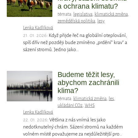
a ochrana klimatu?
témata:
legislativa
,
klimatická změna
,
zemědělská politika
,
lesy
Lenka Kadlíková
21. 01. 2026
: Když přijde řeč na globální oteplování,
spíš dřív než později bude zmíněno „prdění“ krav“ a
sázení stromů. Jedno jako…
Budeme těžit lesy,
abychom zachránili
klima?
témata:
klimatická změna
,
les
,
ukládání CO2
,
WHS
Lenka Kadlíková
22. 01. 2026
: Většina z nás vnímá les jako
nedotknutelný chrám. Sázení stromů na každém
volném místě považujeme za nejdůležitější pro…