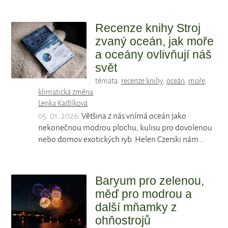
Recenze knihy Stroj
zvaný oceán, jak moře
a oceány ovlivňují náš
svět
témata:
recenze knihy
,
oceán
,
moře
,
klimatická změna
Lenka Kadlíková
05. 01. 2026
: Většina z nás vnímá oceán jako
nekonečnou modrou plochu, kulisu pro dovolenou
nebo domov exotických ryb. Helen Czerski nám…
Baryum pro zelenou,
měď pro modrou a
další mňamky z
ohňostrojů