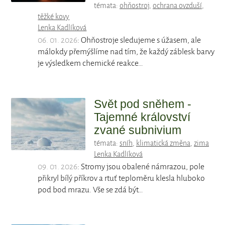
témata:
ohňostroj
,
ochrana ovzduší
,
těžké kovy
Lenka Kadlíková
06. 01. 2026
: Ohňostroje sledujeme s úžasem, ale
málokdy přemýšlíme nad tím, že každý záblesk barvy
je výsledkem chemické reakce…
Svět pod sněhem -
Tajemné království
zvané subnivium
témata:
sníh
,
klimatická změna
,
zima
Lenka Kadlíková
09. 01. 2026
: Stromy jsou obalené námrazou, pole
přikryl bílý příkrov a rtuť teploměru klesla hluboko
pod bod mrazu. Vše se zdá být…