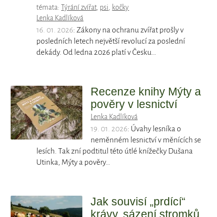
témata:
Týrání zvířat
,
psi
,
kočky
Lenka Kadlíková
16. 01. 2026
: Zákony na ochranu zvířat prošly v
posledních letech největší revolucí za poslední
dekády. Od ledna 2026 platí v Česku…
Recenze knihy Mýty a
pověry v lesnictví
Lenka Kadlíková
19. 01. 2026
: Úvahy lesníka o
neměnném lesnictví v měnících se
lesích. Tak zní podtitul této útlé knížečky Dušana
Utinka, Mýty a pověry…
Jak souvisí „prdící“
krávy, sázení stromků