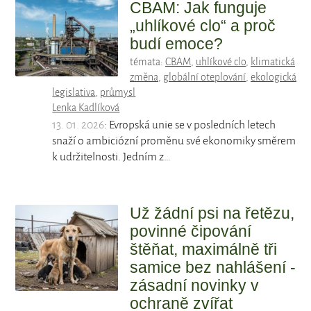
CBAM: Jak funguje
„uhlíkové clo“ a proč
budí emoce?
témata:
CBAM
,
uhlíkové clo
,
klimatická
změna
,
globální oteplování
,
ekologická
legislativa
,
průmysl
Lenka Kadlíková
13. 01. 2026
: Evropská unie se v posledních letech
snaží o ambiciózní proměnu své ekonomiky směrem
k udržitelnosti. Jedním z…
Už žádní psi na řetězu,
povinné čipování
štěňat, maximálně tři
samice bez nahlášení -
zásadní novinky v
ochraně zvířat