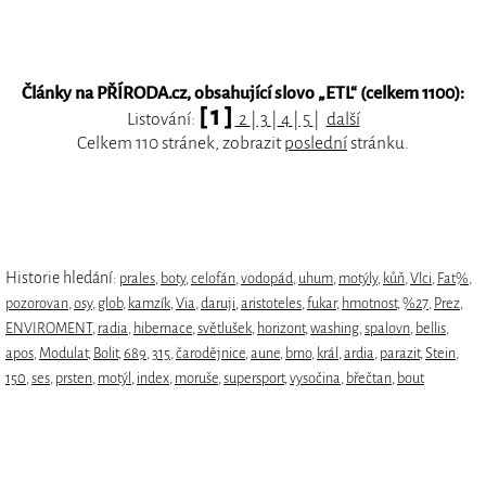
Články na PŘÍRODA.cz, obsahující slovo „
ETL
“ (celkem 1100):
[ 1 ]
Listování:
2
|
3
|
4
|
5
|
další
Celkem 110 stránek, zobrazit
poslední
stránku.
Historie hledání:
prales
,
boty
,
celofán
,
vodopád
,
uhum
,
motýly
,
kůň
,
Vlci
,
Fat%
,
pozorovan
,
osy
,
glob
,
kamzík
,
Via
,
daruji
,
aristoteles
,
fukar
,
hmotnost
,
%27
,
Prez
,
ENVIROMENT
,
radia
,
hibernace
,
světlušek
,
horizont
,
washing
,
spalovn
,
bellis
,
apos
,
Modulat
,
Bolit
,
689
,
315
,
čarodějnice
,
aune
,
brno
,
král
,
ardia
,
parazit
,
Stein
,
150
,
ses
,
prsten
,
motýl
,
index
,
moruše
,
supersport
,
vysočina
,
břečtan
,
bout