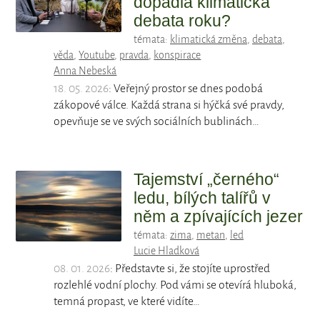
dopadla klimatická
debata roku?
témata:
klimatická změna
,
debata
,
věda
,
Youtube
,
pravda
,
konspirace
Anna Nebeská
18. 05. 2026
: Veřejný prostor se dnes podobá
zákopové válce. Každá strana si hýčká své pravdy,
opevňuje se ve svých sociálních bublinách…
Tajemství „černého“
ledu, bílých talířů v
něm a zpívajících jezer
témata:
zima
,
metan
,
led
Lucie Hladková
08. 01. 2026
: Představte si, že stojíte uprostřed
rozlehlé vodní plochy. Pod vámi se otevírá hluboká,
temná propast, ve které vidíte…