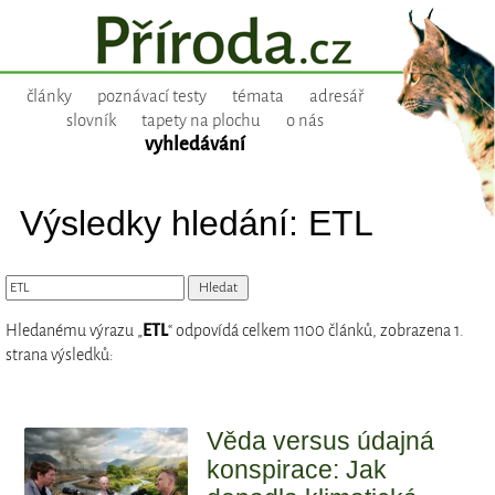
články
poznávací testy
témata
adresář
slovník
tapety na plochu
o nás
vyhledávání
Výsledky hledání: ETL
Hledanému výrazu „
ETL
“ odpovídá celkem 1100 článků, zobrazena 1.
strana výsledků:
Věda versus údajná
konspirace: Jak