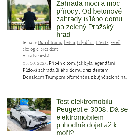
Zahrada moci a moc
přírody: Od betonové
zahrady Bílého domu
po zelený Pražský
hrad
témata:
Donal Trump
,
beton
,
Bílý dům
,
trávník
,
zeleň
,
ekologie
,
prezident
Anna Nebeská
09. 09. 2025
: Příběh o tom, jak byla legendární
Růžová zahrada Bílého domu prezidentem
Donaldem Trumpem přeměněna z bujné zeleně na…
Test elektromobilu
Peugeot e-3008: Dá se
elektromobilem
pohodlně dojet až k
moři?