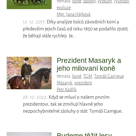
témata:
koně
,
závody
,
výzkum
,
rychlost
,
evoluce
Mgr. Jana Hájková
12. 12. 2017
: Díky analýze tisíců závodních koní a
především jejich časů od roku 1850 se podařilo zjistit,
že běhají stále rychleji. Je…
Prezident Masaryk a
jeho milovaní koně
témata:
koně
,
TGM
,
Tomáš Garrigue
Masaryk
,
prezident
Petr Kadlík
28. 10. 2022
: Když se mluví o našem prvním
prezidentovi, tak se zmiňují hlavně jeho
nezpochybnitelné zásluhy o stát. Tomáš Garrigue…
Budeme těžit lesy,