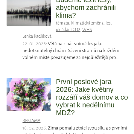
abychom zachránili
klima?
témata:
klimatická změna
,
les
,
ukládání CO2
,
WHS
Lenka Kadlíková
22. 01. 2026
: Většina z nás vnímá les jako
nedotknutelný chrám. Sázení stromů na každém
volném místě považujeme za nejdůležitější pro…
První poslové jara
2026: Jaké květiny
rozzáří váš domov a co
vybrat k nedělnímu
MDŽ?
REKLAMA
18. 02. 2026
: Zima pomalu ztrácí svou sílu a s prvními