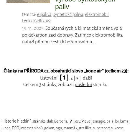
paliv
témata:
e-paliva
,
syntetická paliva
,
elektromobil
Lenka Kadlíková
19. 11. 2025
: Současná rychlá klimatická změna volá
po dekarbonizaci dopravy. Zatímco elektromobilita
nabízí přímou cestu k bezemisnímu…
Články na PŘÍRODA.cz, obsahující slovo „
kone air
“ (celkem 23):
[ 1 ]
Listování:
2
|
3
|
další
Celkem 3 stránky, zobrazit
poslední
stránku.
Historie hledání:
stránske
,
dub
,
Berberis
,
？i
,
osy
,
Plevel
,
energie
,
pala
,
lor
,
lama
,
lunde
,
DEO
,
internet
,
slonů
,
gekon
,
ogn
,
rosomák
,
strašilka
,
supersport
,
sukcese
,