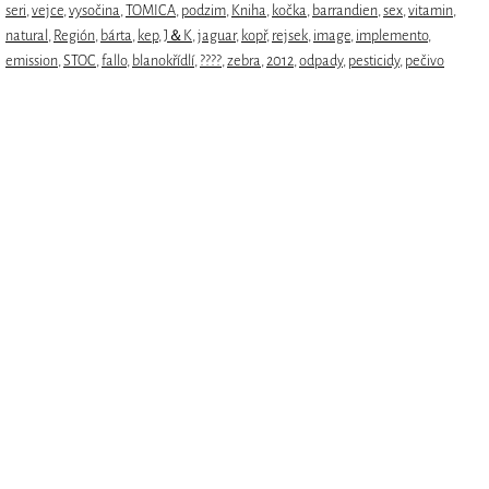
seri
,
vejce
,
vysočina
,
TOMICA
,
podzim
,
Kniha
,
kočka
,
barrandien
,
sex
,
vitamin
,
natural
,
Región
,
bárta
,
kep
,
J＆K
,
jaguar
,
kopř
,
rejsek
,
image
,
implemento
,
emission
,
STOC
,
fallo
,
blanokřídlí
,
????
,
zebra
,
2012
,
odpady
,
pesticidy
,
pečivo