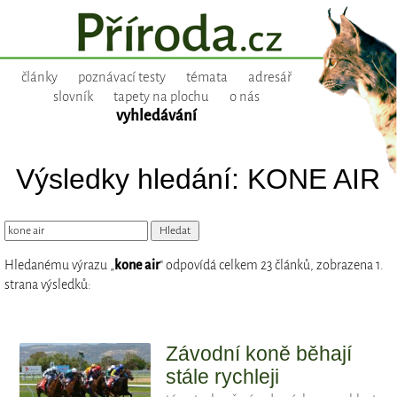
články
poznávací testy
témata
adresář
slovník
tapety na plochu
o nás
vyhledávání
Výsledky hledání: KONE AIR
Hledanému výrazu „
kone air
“ odpovídá celkem 23 článků, zobrazena 1.
strana výsledků:
Závodní koně běhají
stále rychleji