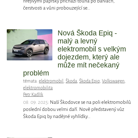
hřejivými paprsky přichází touha po barvách,
čerstvosti a vůni probouzející se…
Nová Škoda Epiq -
malý a levný
elektromobil s velkým
dojezdem, který ale
může mít nečekaný
problém
témata:
elektromobil
,
Škoda
,
Škoda Epiq
,
Volkswagen
,
elektromobilita
Petr Kadlík
08. 09. 2025
: Naší Škodovce se na poli elektromobilů
poslední dobou velmi daří. Nově představený vůz
Škoda Epiq by nadějné vyhlídky…