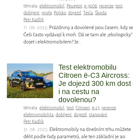
témata:
elektromobil
,
Peugeot
,
e-3008
,
recenze
,
test
,
dobíjení
,
moře
,
Polsko
,
dojezd
,
Tesla
,
Škoda
Petr Kadlík
11. 09. 2025
: Prázdniny a dovolené jsou časem, kdy se
Češi často vydávají k moři. Dá se tam ale „ekologicky“
dojet i elektromobilem? Je…
Test elektromobilu
Citroen ë-C3 Aircross:
Je dojezd 300 km dost
i na cestu na
dovolenou?
témata:
elektromobil
,
test
,
Citroen
,
e-c3
,
recenze
,
elektromobilita
,
dobíjení
,
dojezd
,
stanování
Petr Kadlík
31. 08. 2025
: Elektromobily na dnešním trhu můžete
dělit podle řady parametrů, ale ten základní je asi