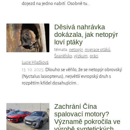
dojezd na jedno nabití. Osobně tu…
Děsivá nahrávka
dokázala, jak netopýr
loví ptáky
témata:
netopýr
,
migrace ptáků
,
Španělsko
,
výzkum
,
práci
Lucie Hladková
13. 10. 2025
: Dlouho se věřilo, že se netopýr obrovský
(Nyctalus lasiopterus), největší evropský druh s
rozpětím křídel dosahujícím…
Zachrání Čína
spalovací motory?
Významě pokročila ve
výrobě syntetických