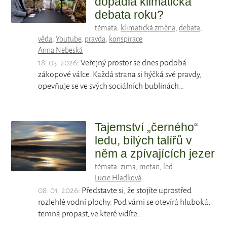
dopadla klimatická
debata roku?
témata:
klimatická změna
,
debata
,
věda
,
Youtube
,
pravda
,
konspirace
Anna Nebeská
18. 05. 2026
: Veřejný prostor se dnes podobá
zákopové válce. Každá strana si hýčká své pravdy,
opevňuje se ve svých sociálních bublinách…
Tajemství „černého“
ledu, bílých talířů v
něm a zpívajících jezer
témata:
zima
,
metan
,
led
Lucie Hladková
08. 01. 2026
: Představte si, že stojíte uprostřed
rozlehlé vodní plochy. Pod vámi se otevírá hluboká,
temná propast, ve které vidíte…