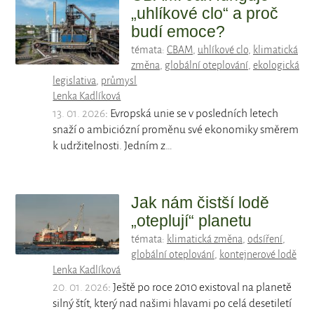
„uhlíkové clo“ a proč
budí emoce?
témata:
CBAM
,
uhlíkové clo
,
klimatická
změna
,
globální oteplování
,
ekologická
legislativa
,
průmysl
Lenka Kadlíková
13. 01. 2026
: Evropská unie se v posledních letech
snaží o ambiciózní proměnu své ekonomiky směrem
k udržitelnosti. Jedním z…
Jak nám čistší lodě
„oteplují“ planetu
témata:
klimatická změna
,
odsíření
,
globální oteplování
,
kontejnerové lodě
Lenka Kadlíková
20. 01. 2026
: Ještě po roce 2010 existoval na planetě
silný štít, který nad našimi hlavami po celá desetiletí