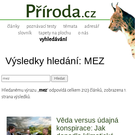
články
poznávací testy
témata
adresář
slovník
tapety na plochu
o nás
vyhledávání
Výsledky hledání: MEZ
Hledanému výrazu „
mez
“ odpovídá celkem 2123 článků, zobrazena 1.
strana výsledků:
Věda versus údajná
konspirace: Jak