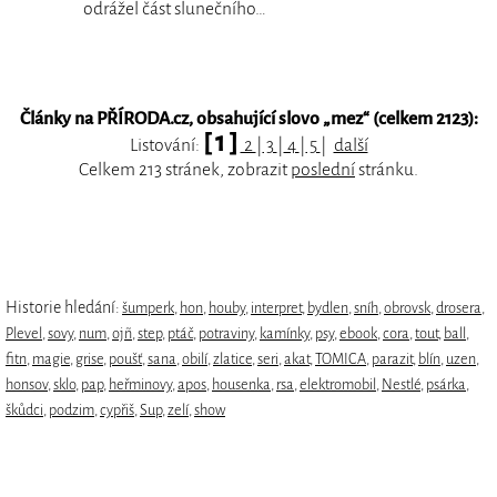
odrážel část slunečního…
Články na PŘÍRODA.cz, obsahující slovo „
mez
“ (celkem 2123):
[ 1 ]
Listování:
2
|
3
|
4
|
5
|
další
Celkem 213 stránek, zobrazit
poslední
stránku.
Historie hledání:
šumperk
,
hon
,
houby
,
interpret
,
bydlen
,
sníh
,
obrovsk
,
drosera
,
Plevel
,
sovy
,
num
,
ojñ
,
step
,
ptáč
,
potraviny
,
kamínky
,
psy
,
ebook
,
cora
,
tout
,
ball
,
fitn
,
magie
,
grise
,
poušť
,
sana
,
obilí
,
zlatice
,
seri
,
akat
,
TOMICA
,
parazit
,
blín
,
uzen
,
honsov
,
sklo
,
pap
,
heřminovy
,
apos
,
housenka
,
rsa
,
elektromobil
,
Nestlé
,
psárka
,
škůdci
,
podzim
,
cypřiš
,
Sup
,
zelí
,
show