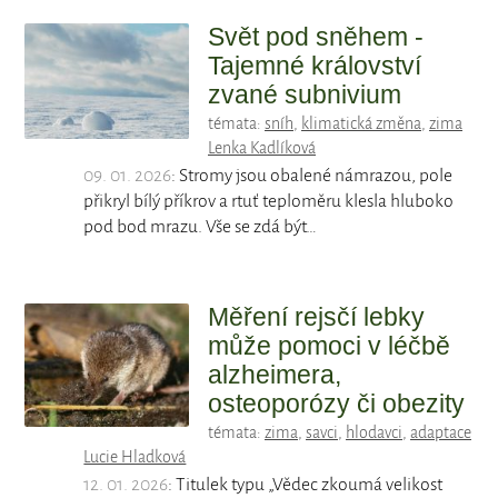
Svět pod sněhem -
Tajemné království
zvané subnivium
témata:
sníh
,
klimatická změna
,
zima
Lenka Kadlíková
09. 01. 2026
: Stromy jsou obalené námrazou, pole
přikryl bílý příkrov a rtuť teploměru klesla hluboko
pod bod mrazu. Vše se zdá být…
Měření rejsčí lebky
může pomoci v léčbě
alzheimera,
osteoporózy či obezity
témata:
zima
,
savci
,
hlodavci
,
adaptace
Lucie Hladková
12. 01. 2026
: Titulek typu „Vědec zkoumá velikost