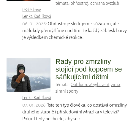
témata:
ohňostroj
,
ochrana ovzduší
,
těžké kovy
Lenka Kadlíková
06. 01. 2026
: Ohňostroje sledujeme s úžasem, ale
málokdy přemýšlíme nad tím, že každý záblesk barvy
je výsledkem chemické reakce…
Rady pro zmrzliny
stojící pod kopcem se
sáňkujícími dětmi
témata:
Outdoorové vybavení
,
zima
,
zimní sporty
Lenka Kadlíková
07. 01. 2026
: Jste ten typ člověka, co dostává omrzliny
druhého stupně i při sledování Mrazíka v televizi?
Pokud tedy nechcete, aby se z…