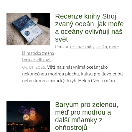
Recenze knihy Stroj
zvaný oceán, jak moře
a oceány ovlivňují náš
svět
témata:
recenze knihy
,
oceán
,
moře
,
klimatická změna
Lenka Kadlíková
05. 01. 2026
: Většina z nás vnímá oceán jako
nekonečnou modrou plochu, kulisu pro dovolenou
nebo domov exotických ryb. Helen Czerski nám…
Baryum pro zelenou,
měď pro modrou a
další mňamky z
ohňostrojů