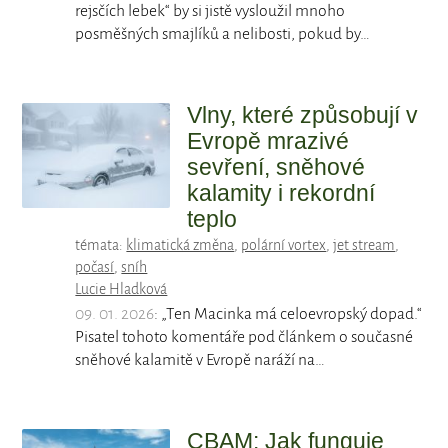
rejsčích lebek“ by si jistě vysloužil mnoho
posměšných smajlíků a nelibosti, pokud by…
Vlny, které způsobují v
Evropě mrazivé
sevření, sněhové
kalamity i rekordní
teplo
témata:
klimatická změna
,
polární vortex
,
jet stream
,
počasí
,
sníh
Lucie Hladková
09. 01. 2026
: „Ten Macinka má celoevropský dopad.“
Pisatel tohoto komentáře pod článkem o současné
sněhové kalamitě v Evropě naráží na…
CBAM: Jak funguje