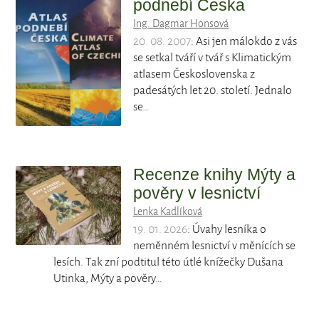
podnebí Česka
Ing. Dagmar Honsová
20. 08. 2007
: Asi jen málokdo z vás
se setkal tváří v tvář s Klimatickým
atlasem Československa z
padesátých let 20. století. Jednalo
se…
Recenze knihy Mýty a
pověry v lesnictví
Lenka Kadlíková
19. 01. 2026
: Úvahy lesníka o
neměnném lesnictví v měnících se
lesích. Tak zní podtitul této útlé knížečky Dušana
Utinka, Mýty a pověry…