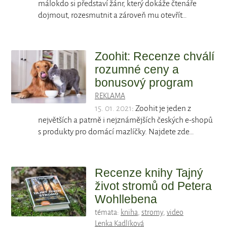
málokdo si představí žánr, který dokáže čtenáře
dojmout, rozesmutnit a zároveň mu otevřít…
Zoohit: Recenze chválí
rozumné ceny a
bonusový program
REKLAMA
15. 01. 2021
: Zoohit je jeden z
největších a patrně i nejznámějších českých e-shopů
s produkty pro domácí mazlíčky. Najdete zde…
Recenze knihy Tajný
život stromů od Petera
Wohllebena
témata:
kniha
,
stromy
,
video
Lenka Kadlíková