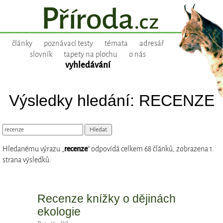
články
poznávací testy
témata
adresář
slovník
tapety na plochu
o nás
vyhledávání
Výsledky hledání: RECENZE
Hledanému výrazu „
recenze
“ odpovídá celkem 68 článků, zobrazena 1.
strana výsledků:
Recenze knížky o dějinách
ekologie