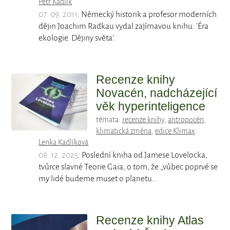
Petr Kadlík
07. 09. 2011
: Německý historik a profesor moderních
dějin Joachim Radkau vydal zajímavou knihu: 'Éra
ekologie. Dějiny světa'.
Recenze knihy
Novacén, nadcházející
věk hyperinteligence
témata:
recenze knihy
,
antropocén
,
klimatická změna
,
edice Klimax
Lenka Kadlíková
08. 12. 2025
: Poslední kniha od Jamese Lovelocka,
tvůrce slavné Teorie Gaia, o tom, že „vůbec poprvé se
my lidé budeme muset o planetu…
Recenze knihy Atlas