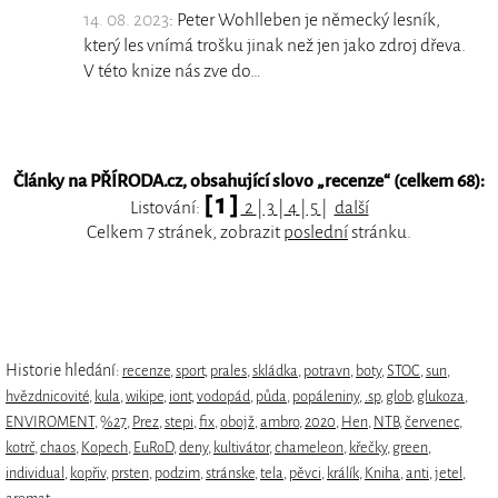
14. 08. 2023
: Peter Wohlleben je německý lesník,
který les vnímá trošku jinak než jen jako zdroj dřeva.
V této knize nás zve do…
Články na PŘÍRODA.cz, obsahující slovo „
recenze
“ (celkem 68):
[ 1 ]
Listování:
2
|
3
|
4
|
5
|
další
Celkem 7 stránek, zobrazit
poslední
stránku.
Historie hledání:
recenze
,
sport
,
prales
,
skládka
,
potravn
,
boty
,
STOC
,
sun
,
hvězdnicovité
,
kula
,
wikipe
,
iont
,
vodopád
,
půda
,
popáleniny
,
.sp
,
glob
,
glukoza
,
ENVIROMENT
,
%27
,
Prez
,
stepi
,
fix
,
obojž
,
ambro
,
2020
,
Hen
,
NTB
,
červenec
,
kotrč
,
chaos
,
Kopech
,
EuRoD
,
deny
,
kultivátor
,
chameleon
,
křečky
,
green
,
individual
,
kopřiv
,
prsten
,
podzim
,
stránske
,
tela
,
pěvci
,
králík
,
Kniha
,
anti
,
jetel
,