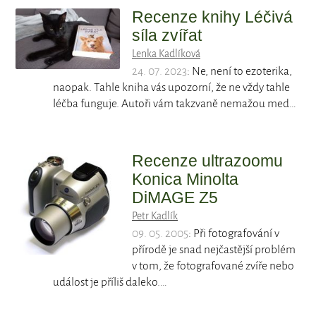
Recenze knihy Léčivá
síla zvířat
Lenka Kadlíková
24. 07. 2023
: Ne, není to ezoterika,
naopak. Tahle kniha vás upozorní, že ne vždy tahle
léčba funguje. Autoři vám takzvaně nemažou med…
Recenze ultrazoomu
Konica Minolta
DiMAGE Z5
Petr Kadlík
09. 05. 2005
: Při fotografování v
přírodě je snad nejčastější problém
v tom, že fotografované zvíře nebo
událost je příliš daleko.…