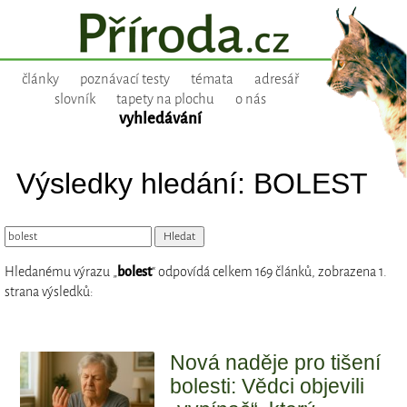
články
poznávací testy
témata
adresář
slovník
tapety na plochu
o nás
vyhledávání
Výsledky hledání: BOLEST
Hledanému výrazu „
bolest
“ odpovídá celkem 169 článků, zobrazena 1.
strana výsledků:
Nová naděje pro tišení
bolesti: Vědci objevili