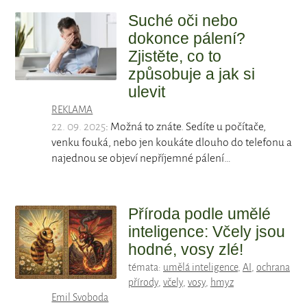
Suché oči nebo
dokonce pálení?
Zjistěte, co to
způsobuje a jak si
ulevit
REKLAMA
22. 09. 2025
: Možná to znáte. Sedíte u počítače,
venku fouká, nebo jen koukáte dlouho do telefonu a
najednou se objeví nepříjemné pálení…
Příroda podle umělé
inteligence: Včely jsou
hodné, vosy zlé!
témata:
umělá inteligence
,
AI
,
ochrana
přírody
,
včely
,
vosy
,
hmyz
Emil Svoboda