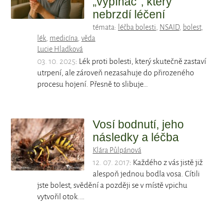
„vypínač“, který
nebrzdí léčení
témata:
léčba bolesti
,
NSAID
,
bolest
,
lék
,
medicína
,
věda
Lucie Hladková
03. 10. 2025
: Lék proti bolesti, který skutečně zastaví
utrpení, ale zároveň nezasahuje do přirozeného
procesu hojení. Přesně to slibuje…
Vosí bodnutí, jeho
následky a léčba
Klára Půlpánová
12. 07. 2017
: Každého z vás jistě již
alespoň jednou bodla vosa. Cítili
jste bolest, svědění a později se v místě vpichu
vytvořil otok.…