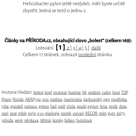
Helicobacter pylori ještě neslyšeli, měli byste určitě
zbystřit. Jedná se totiž o jednu z…
Články na PŘÍRODA.cz, obsahující slovo „
bolest
“ (celkem 169):
[ 1 ]
Listování:
2
|
3
|
4
|
5
|
další
Celkem 17 stránek, zobrazit
poslední
stránku.
Historie hledání:
bolest
,
kopř
,
increase
,
hustota
,
hři
,
podzim
,
culex
,
bout
,
TDP
,
Pirani
,
Florida
,
ARAP
,
192
,
ovis
,
rostlina
,
mammalia
,
karlovarský
,
ogn
,
modřinka
,
ryba
,
goodall
,
potravu
,
gekon
,
hail
,
pošť
,
včela
,
poušť
,
egram
,
řepa
,
teplá
,
dota
,
osel
,
sese
,
mlok
,
rorýs
,
e s s
,
ekologie
,
norník
,
vorvaň
,
RECOR
,
relet
,
gym
,
6073
,
jahoda
,
were
,
pěnkava
,
Větrná
,
koniky
,
falken
,
Svízelová