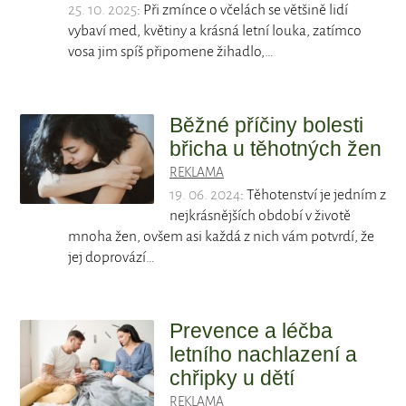
25. 10. 2025
: Při zmínce o včelách se většině lidí
vybaví med, květiny a krásná letní louka, zatímco
vosa jim spíš připomene žihadlo,…
Běžné příčiny bolesti
břicha u těhotných žen
REKLAMA
19. 06. 2024
: Těhotenství je jedním z
nejkrásnějších období v životě
mnoha žen, ovšem asi každá z nich vám potvrdí, že
jej doprovází…
Prevence a léčba
letního nachlazení a
chřipky u dětí
REKLAMA