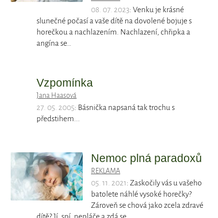
08. 07. 2023
: Venku je krásné
slunečné počasí a vaše dítě na dovolené bojuje s
horečkou a nachlazením. Nachlazení, chřipka a
angína se…
Vzpomínka
Jana Haasová
27. 05. 2005
: Básnička napsaná tak trochu s
předstihem...
Nemoc plná paradoxů
REKLAMA
05. 11. 2021
: Zaskočily vás u vašeho
batolete náhlé vysoké horečky?
Zároveň se chová jako zcela zdravé
dítě? Jí, spí, nepláče a zdá se,…