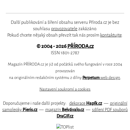
Další publikování a šíření obsahu serveru Příroda.cz je bez
souhlasu
provozovatele
zakázáno.
Pokud chcete nějaký obsah převzít tak nás prosím
kontaktujte
.
© 2004 - 2026
PŘÍRODA.cz
ISSN 1801-2787
Magazín PŘÍRODA.cz je již od počátků svého fungování v roce 2004
provozován
na originálním redakčním systému z dílny
Perpetum
web design
.
Nastavení soukromí a cookies
Doporučujeme i naše další projekty:
dekorace
Hapík.cz
—
originální
samolepky
Pieris.cz
—
magazín
Bejvávalo.cz
—
sdílení PDF souborů
DraGIF.cz