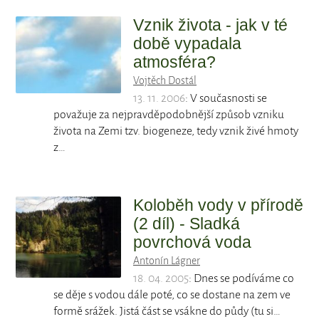
Vznik života - jak v té
době vypadala
atmosféra?
Vojtěch Dostál
13. 11. 2006
: V současnosti se
považuje za nejpravděpodobnější způsob vzniku
života na Zemi tzv. biogeneze, tedy vznik živé hmoty
z…
Koloběh vody v přírodě
(2 díl) - Sladká
povrchová voda
Antonín Lágner
18. 04. 2005
: Dnes se podíváme co
se děje s vodou dále poté, co se dostane na zem ve
formě srážek. Jistá část se vsákne do půdy (tu si…