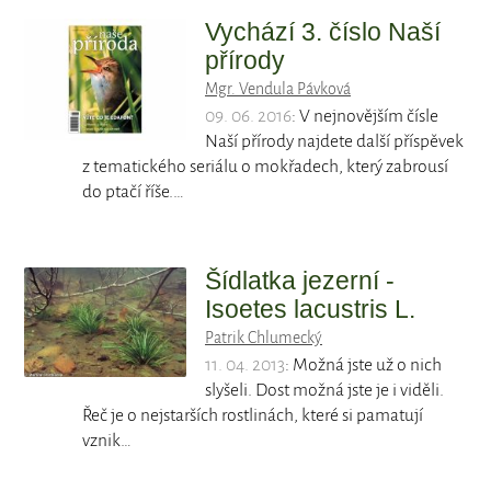
Vychází 3. číslo Naší
přírody
Mgr. Vendula Pávková
09. 06. 2016
: V nejnovějším čísle
Naší přírody najdete další příspěvek
z tematického seriálu o mokřadech, který zabrousí
do ptačí říše.…
Šídlatka jezerní -
Isoetes lacustris L.
Patrik Chlumecký
11. 04. 2013
: Možná jste už o nich
slyšeli. Dost možná jste je i viděli.
Řeč je o nejstarších rostlinách, které si pamatují
vznik…