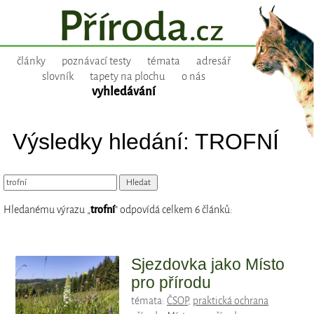
články
poznávací testy
témata
adresář
slovník
tapety na plochu
o nás
vyhledávání
Výsledky hledání: TROFNÍ
Hledanému výrazu „
trofní
“ odpovídá celkem 6 článků:
Sjezdovka jako Místo
pro přírodu
témata:
ČSOP
,
praktická ochrana