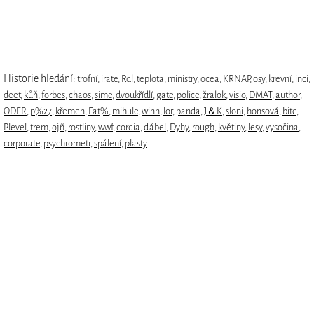
Historie hledání:
trofní
,
irate
,
Rdl
,
teplota
,
ministry
,
ocea
,
KRNAP
,
osy
,
krevní
,
inci
,
deet
,
kůň
,
forbes
,
chaos
,
sime
,
dvoukřídlí
,
gate
,
police
,
žralok
,
visio
,
DMAT
,
author
,
ODER
,
p%27
,
křemen
,
Fat%
,
mihule
,
winn
,
lor
,
panda
,
J＆K
,
sloni
,
honsová
,
bite
,
Plevel
,
trem
,
ojñ
,
rostliny
,
wwf
,
cordia
,
ďábel
,
Dyhy
,
rough
,
květiny
,
lesy
,
vysočina
,
corporate
,
psychrometr
,
spálení
,
plasty