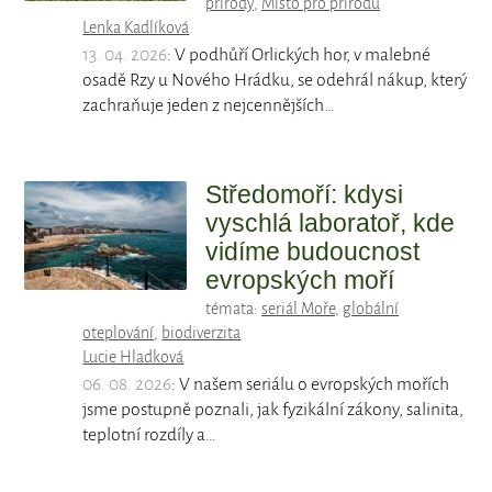
přírody
,
Místo pro přírodu
Lenka Kadlíková
13. 04. 2026
: V podhůří Orlických hor, v malebné
osadě Rzy u Nového Hrádku, se odehrál nákup, který
zachraňuje jeden z nejcennějších…
Středomoří: kdysi
vyschlá laboratoř, kde
vidíme budoucnost
evropských moří
témata:
seriál Moře
,
globální
oteplování
,
biodiverzita
Lucie Hladková
06. 08. 2026
: V našem seriálu o evropských mořích
jsme postupně poznali, jak fyzikální zákony, salinita,
teplotní rozdíly a…