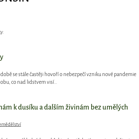
y:
ky
í době se stále častěji hovoří o nebezpečí vzniku nové pandemie
dobu, co nad lidstvem visí…
inám k dusíku a dalším živinám bez umělých
emědělství