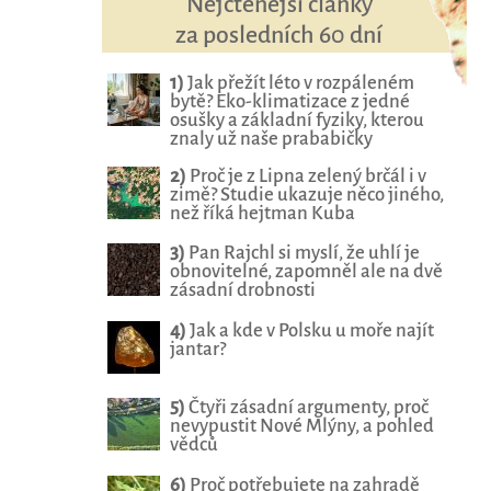
Nejčtenější články
za posledních 60 dní
1)
Jak přežít léto v rozpáleném
bytě? Eko-klimatizace z jedné
osušky a základní fyziky, kterou
znaly už naše prababičky
2)
Proč je z Lipna zelený brčál i v
zimě? Studie ukazuje něco jiného,
než říká hejtman Kuba
3)
Pan Rajchl si myslí, že uhlí je
obnovitelné, zapomněl ale na dvě
zásadní drobnosti
4)
Jak a kde v Polsku u moře najít
jantar?
5)
Čtyři zásadní argumenty, proč
nevypustit Nové Mlýny, a pohled
vědců
6)
Proč potřebujete na zahradě