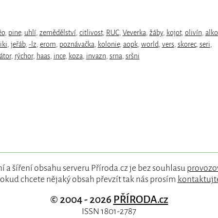
éo
,
pine
,
uhlí
,
zemědělství
,
citlivost
,
RUC
,
Veverka
,
žáby
,
kojot
,
olivín
,
alko
iki
,
jeřáb
,
-lz
,
erom
,
poznávačka
,
kolonie
,
aopk
,
world
,
vers
,
skorec
,
seri
,
átor
,
rýchor
,
haas
,
ince
,
koza
,
invazn
,
srna
,
sršni
í a šíření obsahu serveru Příroda.cz je bez souhlasu
provozo
okud chcete nějaký obsah převzít tak nás prosím
kontaktujt
© 2004 - 2026
PŘÍRODA.cz
ISSN 1801-2787