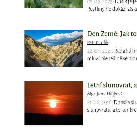
01. 09. 2023
: Dusík je 
Rostliny ho dokáží získ
Den Země: Jak to
Petr Kadlík
22. 04. 2021
: Řada lidí 
mluví, ale reálně se nic
Letní slunovrat,
Mgr. Jana Hájková
21. 06. 2018
: Dneska si 
slunovratu, a to konkré