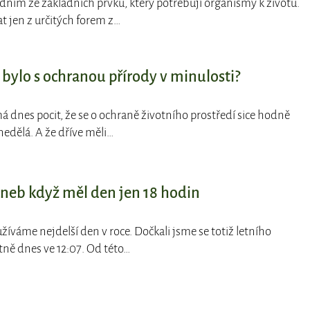
jedním ze základních prvků, který potřebují organismy k životu.
at jen z určitých forem z…
 bylo s ochranou přírody v minulosti?
má dnes pocit, že se o ochraně životního prostředí sice hodně
 nedělá. A že dříve měli…
 aneb když měl den jen 18 hodin
užíváme nejdelší den v roce. Dočkali jsme se totiž letního
tně dnes ve 12:07. Od této…