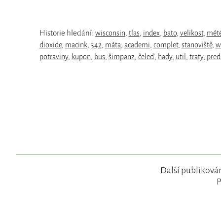
Historie hledání:
wisconsin
,
tlas
,
index
,
bato
,
velikost
,
mét
dioxide
,
macink
,
342
,
máta
,
academi
,
complet
,
stanoviště
,
w
potraviny
,
kupon
,
bus
,
šimpanz
,
čeleď
,
hady
,
util
,
traty
,
pred
Další publikován
P