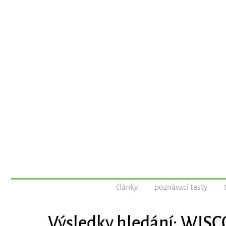
články
poznávací testy
Výsledky hledání: WIS