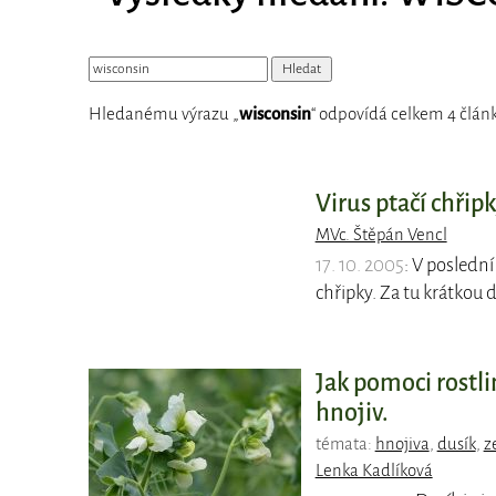
Hledanému výrazu „
wisconsin
“ odpovídá celkem 4 článk
Virus ptačí chřip
MVc. Štěpán Vencl
17. 10. 2005
: V posledn
chřipky. Za tu krátkou 
Jak pomoci rostl
hnojiv.
témata:
hnojiva
,
dusík
,
z
Lenka Kadlíková