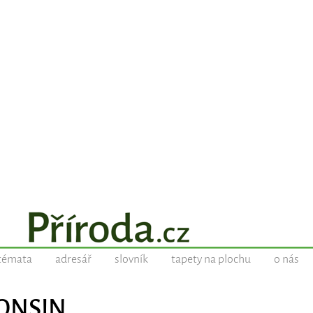
témata
adresář
slovník
tapety na plochu
o nás
CONSIN