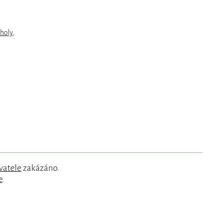
holy
,
vatele
zakázáno.
e
.