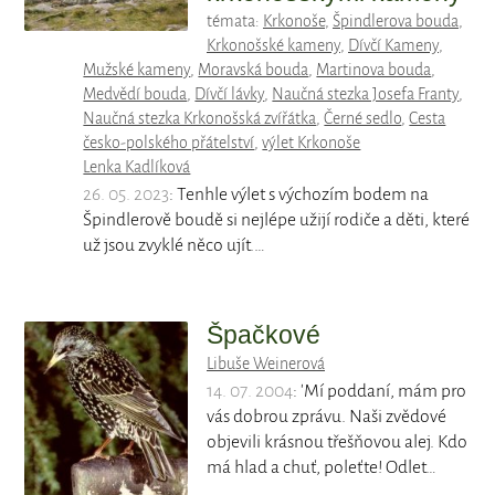
témata:
Krkonoše
,
Špindlerova bouda
,
Krkonošské kameny
,
Dívčí Kameny
,
Mužské kameny
,
Moravská bouda
,
Martinova bouda
,
Medvědí bouda
,
Dívčí lávky
,
Naučná stezka Josefa Franty
,
Naučná stezka Krkonošská zvířátka
,
Černé sedlo
,
Cesta
česko-polského přátelství
,
výlet Krkonoše
Lenka Kadlíková
26. 05. 2023
: Tenhle výlet s výchozím bodem na
Špindlerově boudě si nejlépe užijí rodiče a děti, které
už jsou zvyklé něco ujít.…
Špačkové
Libuše Weinerová
14. 07. 2004
: 'Mí poddaní, mám pro
vás dobrou zprávu. Naši zvědové
objevili krásnou třešňovou alej. Kdo
má hlad a chuť, poleťte! Odlet…