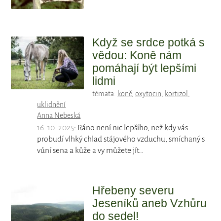
Když se srdce potká s
vědou: Koně nám
pomáhají být lepšími
lidmi
témata:
koně
,
oxytocin
,
kortizol
,
uklidnění
Anna Nebeská
16. 10. 2025
: Ráno není nic lepšího, než kdy vás
probudí vlhký chlad stájového vzduchu, smíchaný s
vůní sena a kůže a vy můžete jít…
Hřebeny severu
Jeseníků aneb Vzhůru
do sedel!