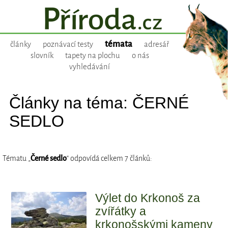
témata
články
poznávací testy
adresář
slovník
tapety na plochu
o nás
vyhledávání
Články na téma: ČERNÉ
SEDLO
Tématu „
Černé sedlo
“ odpovídá celkem 7 článků:
Výlet do Krkonoš za
zvířátky a
krkonošskými kameny