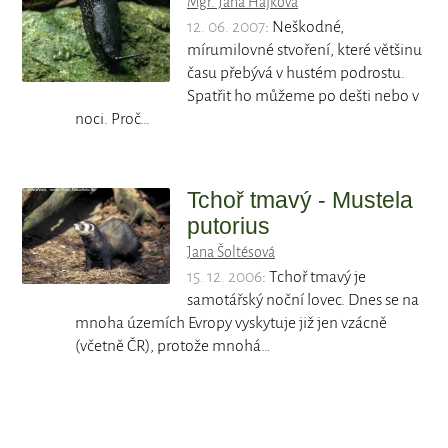
Mgr. Jana Hájková
12. 06. 2007
: Neškodné,
mírumilovné stvoření, které většinu
času přebývá v hustém podrostu.
Spatřit ho můžeme po dešti nebo v
noci. Proč…
Tchoř tmavý - Mustela
putorius
Jana Šoltésová
15. 12. 2006
: Tchoř tmavý je
samotářský noční lovec. Dnes se na
mnoha územích Evropy vyskytuje již jen vzácně
(včetně ČR), protože mnohá…