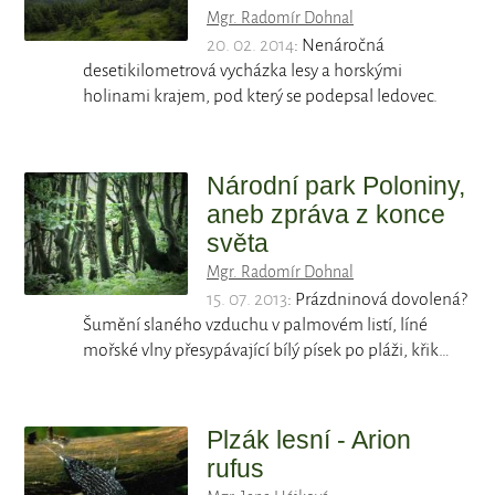
Mgr. Radomír Dohnal
20. 02. 2014
: Nenáročná
desetikilometrová vycházka lesy a horskými
holinami krajem, pod který se podepsal ledovec.
Národní park Poloniny,
aneb zpráva z konce
světa
Mgr. Radomír Dohnal
15. 07. 2013
: Prázdninová dovolená?
Šumění slaného vzduchu v palmovém listí, líné
mořské vlny přesypávající bílý písek po pláži, křik…
Plzák lesní - Arion
rufus